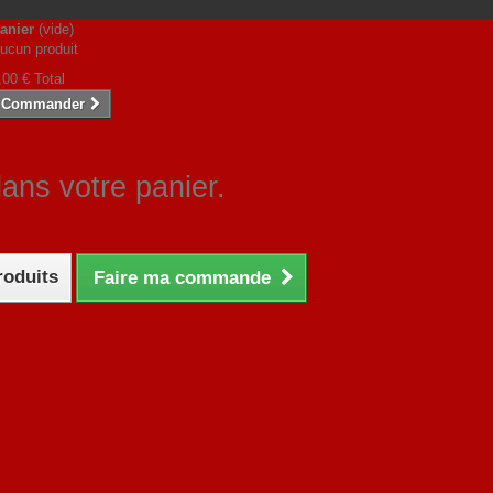
anier
(vide)
ucun produit
,00 €
Total
Commander
dans votre panier.
roduits
Faire ma commande