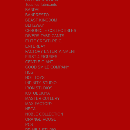
Tous les fabricants
BANDAI
BANPRESTO
BEAST KINGDOM
BLITZWAY
CHRONICLE COLLECTIBLES
DIVERS FABRICANTS
ELITE CREATURE C.
ENTERBAY
FACTORY ENTERTAINMENT
FIRST 4 FIGURES
GENTLE GIANT
GOOD SMILE COMPANY
HCG
HOT TOYS
INFINITY STUDIO
IRON STUDIOS
KOTOBUKIYA
MASTER CUTLERY
MAX FACTORY
NECA
NOBLE COLLECTION
ORANGE ROUGE
PCS
PRIME 1 STUDIO