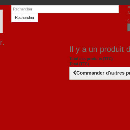
P
A
Rechercher
0
r.
Il y a un produit 
Total des produits (TTC)
Total (TTC)
Commander d'autres p