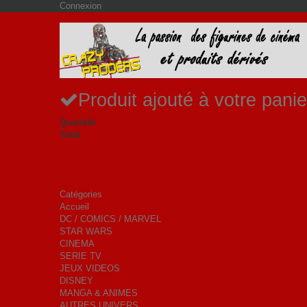
Connexion
Produit ajouté à votre panie
Quantité
Total
Catégories
Accueil
DC / COMICS / MARVEL
STAR WARS
CINEMA
SERIE TV
JEUX VIDEOS
DISNEY
MANGA & ANIMES
AUTRES UNIVERS