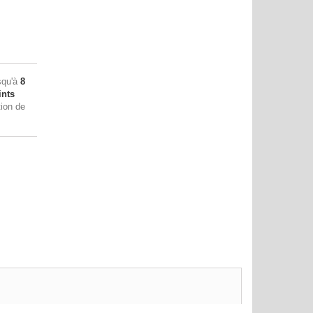
squ'à
8
nts
tion de