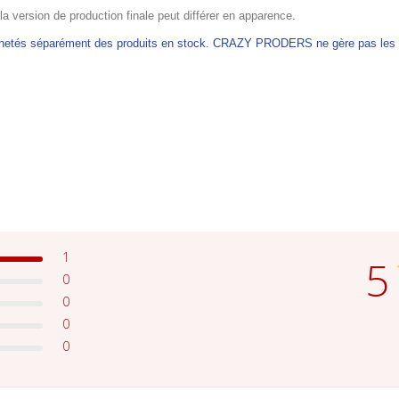
 la version de production finale peut différer en apparence.
achetés séparément des produits en stock. CRAZY PRODERS ne gère pas les ex
1
5
0
0
0
0