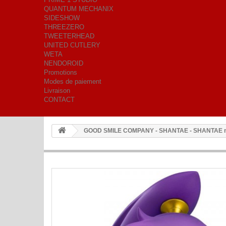
QUANTUM MECHANIX
SIDESHOW
THREEZERO
TWEETERHEAD
UNITED CUTLERY
WETA
NENDOROID
Promotions
Modes de paiement
Livraison
CONTACT
GOOD SMILE COMPANY - SHANTAE - SHANTAE n