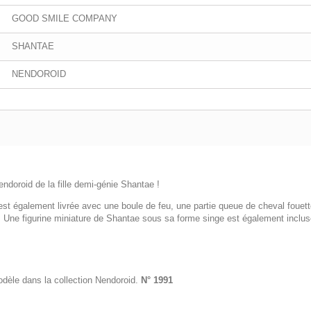
GOOD SMILE COMPANY
SHANTAE
NENDOROID
endoroid de la fille demi-génie Shantae !
d est également livrée avec une boule de feu, une partie queue de cheval fouett
. Une figurine miniature de Shantae sous sa forme singe est également inclus
odèle dans la collection Nendoroid.
N° 1991