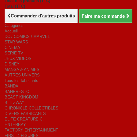
Total des produits (TTC)
Total (TTC)
Commander d'autres produits
Faire ma commande
Catégories
Accueil
DC / COMICS / MARVEL
STAR WARS
CINEMA
SERIE TV
JEUX VIDEOS
DISNEY
MANGA & ANIMES
AUTRES UNIVERS
Tous les fabricants
BANDAI
BANPRESTO
BEAST KINGDOM
BLITZWAY
CHRONICLE COLLECTIBLES
DIVERS FABRICANTS
ELITE CREATURE C.
ENTERBAY
FACTORY ENTERTAINMENT
FIRST 4 FIGURES