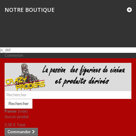
NOTRE BOUTIQUE
js_def
Connexion
Rechercher
Panier
(vide)
Aucun produit
0,00 €
Total
Commander