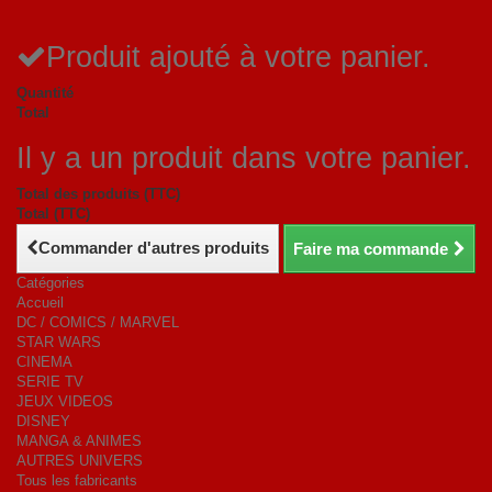
Produit ajouté à votre panier.
Quantité
Total
Il y a un produit dans votre panier.
Total des produits (TTC)
Total (TTC)
Commander d'autres produits
Faire ma commande
Catégories
Accueil
DC / COMICS / MARVEL
STAR WARS
CINEMA
SERIE TV
JEUX VIDEOS
DISNEY
MANGA & ANIMES
AUTRES UNIVERS
Tous les fabricants