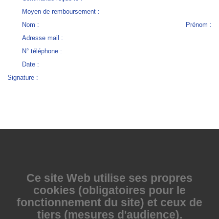
Moyen de remboursement :
Nom : Prénom :
Adresse mail :
N° téléphone :
Date :
Signature :
Ce site Web utilise
ses propres
cookies (obligatoires pour le
fonctionnement du site) et ceux de
tiers (mesures d'audience).