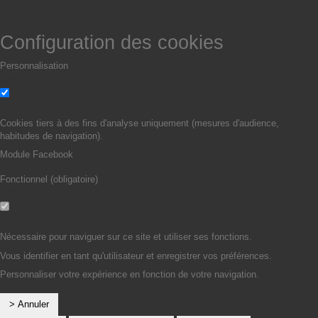
Configuration des cookies
Personnalisation
Non
Oui
Cookies tiers à des fins d'analyse uniquement (mesures d'audience,
habitudes de navigation).
Module Facebook
Fonctionnel (obligatoire)
Non
Oui
Nécessaire pour naviguer sur ce site et utiliser ses fonctions.
Vous identifier en tant qu'utilisateur et enregistrer vos préférences.
Personnaliser votre expérience en fonction de votre navigation.
> Annuler