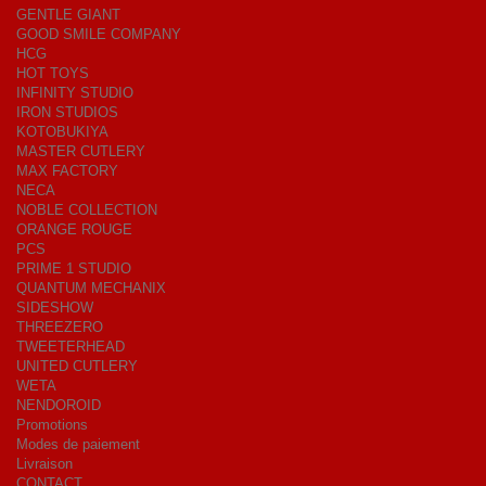
GENTLE GIANT
GOOD SMILE COMPANY
HCG
HOT TOYS
INFINITY STUDIO
IRON STUDIOS
KOTOBUKIYA
MASTER CUTLERY
MAX FACTORY
NECA
NOBLE COLLECTION
ORANGE ROUGE
PCS
PRIME 1 STUDIO
QUANTUM MECHANIX
SIDESHOW
THREEZERO
TWEETERHEAD
UNITED CUTLERY
WETA
NENDOROID
Promotions
Modes de paiement
Livraison
CONTACT