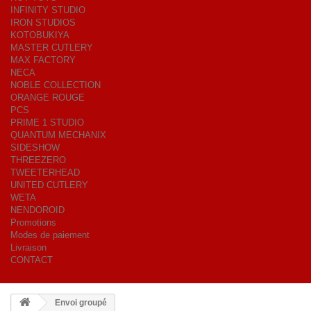
INFINITY STUDIO
IRON STUDIOS
KOTOBUKIYA
MASTER CUTLERY
MAX FACTORY
NECA
NOBLE COLLECTION
ORANGE ROUGE
PCS
PRIME 1 STUDIO
QUANTUM MECHANIX
SIDESHOW
THREEZERO
TWEETERHEAD
UNITED CUTLERY
WETA
NENDOROID
Promotions
Modes de paiement
Livraison
CONTACT
Envoi groupé