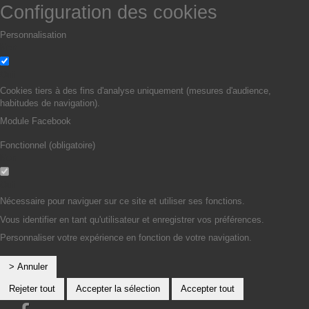
Configuration des cookies
Personnalisation
Non
Oui
Cookies tiers à des fins d'analyse uniquement (mesures d'audience,
habitudes de navigation).
Module Facebook
Fonctionnel (obligatoire)
Non
Oui
Nécessaire pour naviguer sur ce site et utiliser ses fonctions.
Vous identifier en tant qu'utilisateur et enregistrer vos préférences.
Personnaliser votre expérience en fonction de votre navigation.
> Annuler
Rejeter tout
Accepter la sélection
Accepter tout