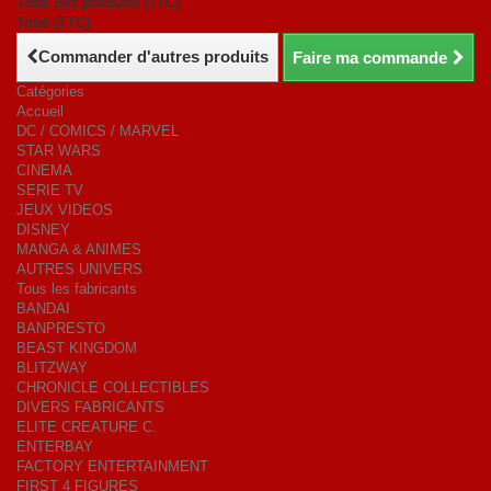
Total des produits (TTC)
Total (TTC)
Commander d'autres produits
Faire ma commande
Catégories
Accueil
DC / COMICS / MARVEL
STAR WARS
CINEMA
SERIE TV
JEUX VIDEOS
DISNEY
MANGA & ANIMES
AUTRES UNIVERS
Tous les fabricants
BANDAI
BANPRESTO
BEAST KINGDOM
BLITZWAY
CHRONICLE COLLECTIBLES
DIVERS FABRICANTS
ELITE CREATURE C.
ENTERBAY
FACTORY ENTERTAINMENT
FIRST 4 FIGURES