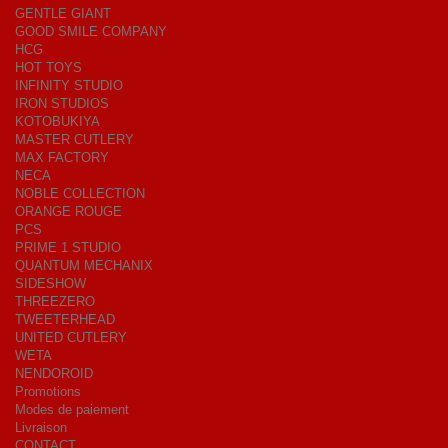
GENTLE GIANT
GOOD SMILE COMPANY
HCG
HOT TOYS
INFINITY STUDIO
IRON STUDIOS
KOTOBUKIYA
MASTER CUTLERY
MAX FACTORY
NECA
NOBLE COLLECTION
ORANGE ROUGE
PCS
PRIME 1 STUDIO
QUANTUM MECHANIX
SIDESHOW
THREEZERO
TWEETERHEAD
UNITED CUTLERY
WETA
NENDOROID
Promotions
Modes de paiement
Livraison
CONTACT