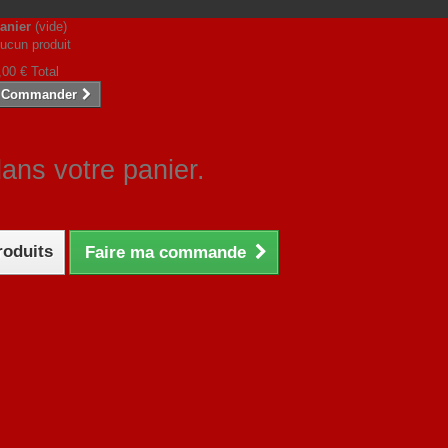
anier
(vide)
ucun produit
,00 €
Total
Commander
dans votre panier.
roduits
Faire ma commande