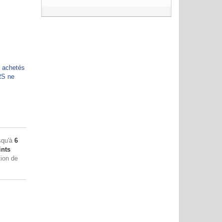
e achetés
RS ne
squ'à
6
nts
tion de