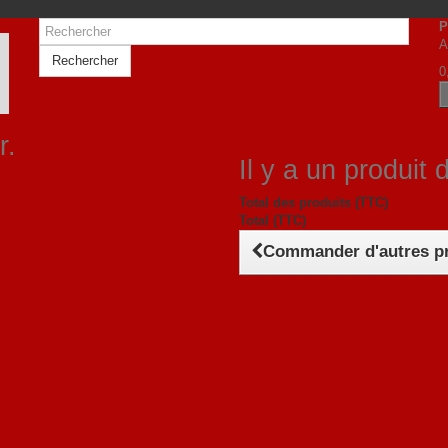
P
A
Rechercher
0
r.
Il y a un produit 
Total des produits (TTC)
Total (TTC)
Commander d'autres p