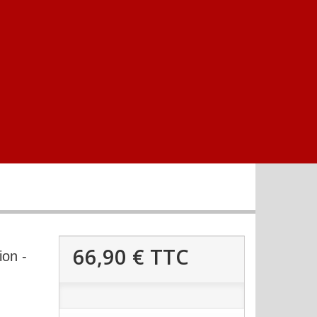
66,90 €
TTC
on -