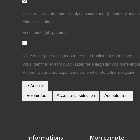
Oui
Cookies tiers à des fins d'analyse uniquement (mesures d'audien
Module Facebook
Fonctionnel (obligatoire)
Non
Oui
Nécessaire pour naviguer sur ce site et utiliser ses fonctions.
Vous identifier en tant qu'utilisateur et enregistrer vos préférence
Personnaliser votre expérience en fonction de votre navigation.
> Annuler
Rejeter tout
Accepter la sélection
Accepter tout
Informations
Mon compte