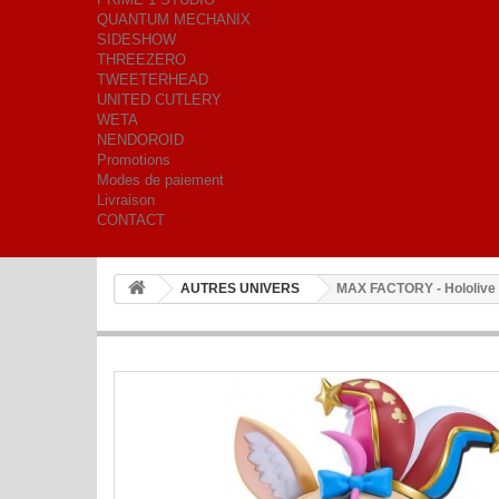
QUANTUM MECHANIX
SIDESHOW
THREEZERO
TWEETERHEAD
UNITED CUTLERY
WETA
NENDOROID
Promotions
Modes de paiement
Livraison
CONTACT
AUTRES UNIVERS
MAX FACTORY - Hololive