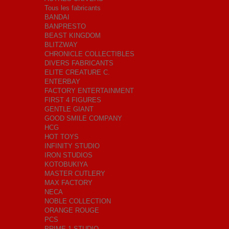
Tous les fabricants
BANDAI
BANPRESTO
BEAST KINGDOM
BLITZWAY
CHRONICLE COLLECTIBLES
DIVERS FABRICANTS
ELITE CREATURE C.
ENTERBAY
FACTORY ENTERTAINMENT
FIRST 4 FIGURES
GENTLE GIANT
GOOD SMILE COMPANY
HCG
HOT TOYS
INFINITY STUDIO
IRON STUDIOS
KOTOBUKIYA
MASTER CUTLERY
MAX FACTORY
NECA
NOBLE COLLECTION
ORANGE ROUGE
PCS
PRIME 1 STUDIO