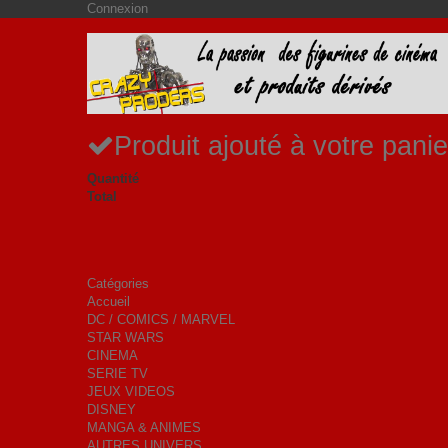
Connexion
Produit ajouté à votre panie
Quantité
Total
Catégories
Accueil
DC / COMICS / MARVEL
STAR WARS
CINEMA
SERIE TV
JEUX VIDEOS
DISNEY
MANGA & ANIMES
AUTRES UNIVERS