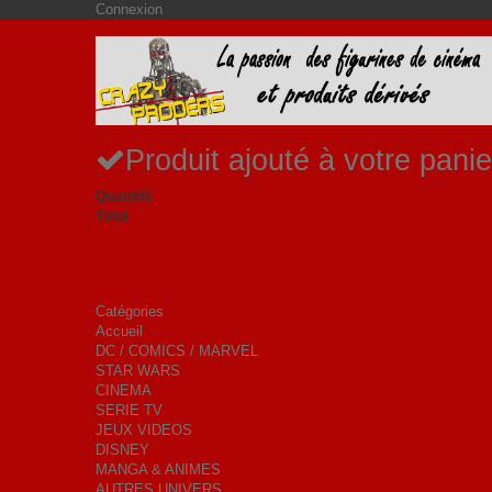
Connexion
Produit ajouté à votre panie
Quantité
Total
Catégories
Accueil
DC / COMICS / MARVEL
STAR WARS
CINEMA
SERIE TV
JEUX VIDEOS
DISNEY
MANGA & ANIMES
AUTRES UNIVERS