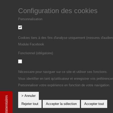
Configuration des cookies
Personnalisation
Non
Oui
Cookies tiers à des fins d'analyse uniquement (mesures d'audien
Module Facebook
Fonctionnel (obligatoire)
Non
Oui
Nécessaire pour naviguer sur ce site et utiliser ses fonctions.
Vous identifier en tant qu'utilisateur et enregistrer vos préférence
Personnaliser votre expérience en fonction de votre navigation.
> Annuler
Commentaires
Rejeter tout
Accepter la sélection
Accepter tout