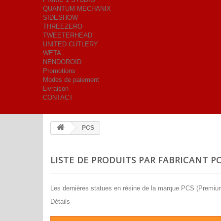
QUANTUM MECHANIX
SIDESHOW
THREEZERO
TWEETERHEAD
UNITED CUTLERY
WETA
NENDOROID
Promotions
Modes de paiement
Livraison
CONTACT
PCS
LISTE DE PRODUITS PAR FABRICANT P
Les dernières statues en résine de la marque PCS (Premium
Détails