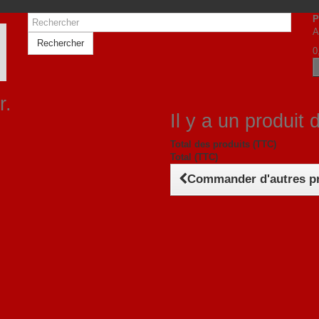
P
A
Rechercher
0
r.
Il y a un produit 
Total des produits (TTC)
Total (TTC)
Commander d'autres p