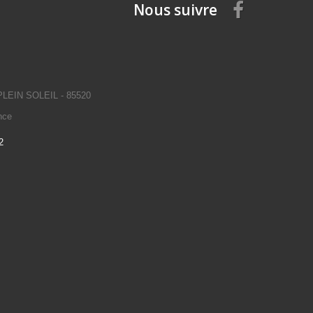
Nous suivre
EIN SOLEIL - 85520
nce
2