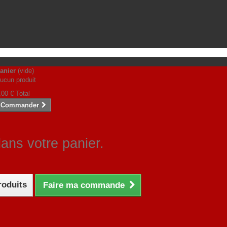
anier
(vide)
ucun produit
,00 €
Total
Commander
dans votre panier.
roduits
Faire ma commande