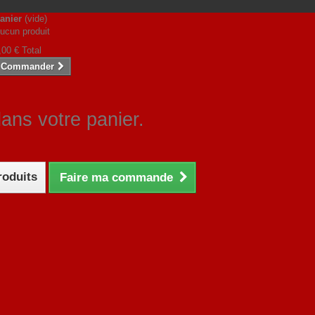
anier
(vide)
ucun produit
,00 €
Total
Commander
dans votre panier.
roduits
Faire ma commande