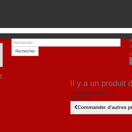
P
A
Rechercher
0
r.
Il y a un produit 
Total des produits (TTC)
Total (TTC)
Commander d'autres p