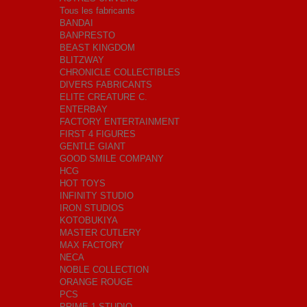
Tous les fabricants
BANDAI
BANPRESTO
BEAST KINGDOM
BLITZWAY
CHRONICLE COLLECTIBLES
DIVERS FABRICANTS
ELITE CREATURE C.
ENTERBAY
FACTORY ENTERTAINMENT
FIRST 4 FIGURES
GENTLE GIANT
GOOD SMILE COMPANY
HCG
HOT TOYS
INFINITY STUDIO
IRON STUDIOS
KOTOBUKIYA
MASTER CUTLERY
MAX FACTORY
NECA
NOBLE COLLECTION
ORANGE ROUGE
PCS
PRIME 1 STUDIO