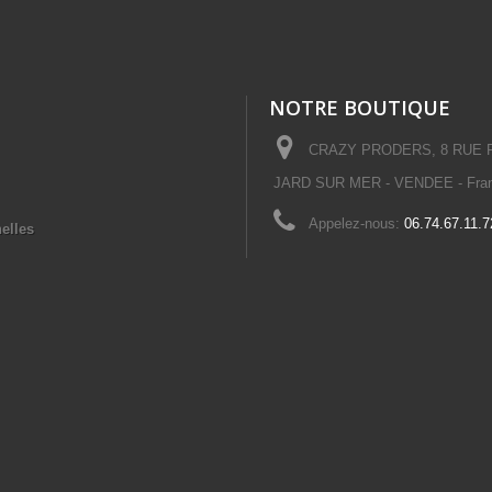
NOTRE BOUTIQUE
CRAZY PRODERS, 8 RUE PL
JARD SUR MER - VENDEE - Fra
Appelez-nous:
06.74.67.11.7
elles