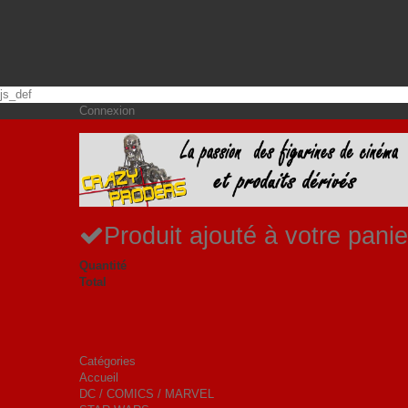
js_def
Connexion
Produit ajouté à votre panie
Quantité
Total
Catégories
Accueil
DC / COMICS / MARVEL