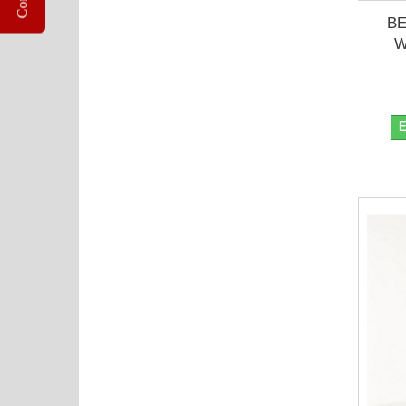
BE
W
E