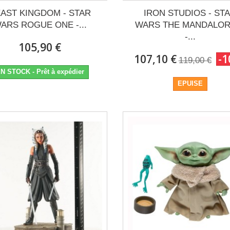
AST KINGDOM - STAR
IRON STUDIOS - ST
ARS ROGUE ONE -...
WARS THE MANDALOR
-...
105,90 €
107,10 €
-
119,00 €
N STOCK - Prêt à expédier
EPUISE