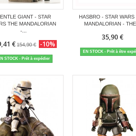
ENTLE GIANT - STAR
HASBRO - STAR WARS
RS THE MANDALORIAN
MANDALORIAN - THE.
-...
35,90 €
,41 €
-10%
154,90 €
EN STOCK - Prêt à être expé
N STOCK - Prêt à expédier