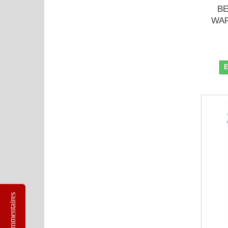
BE
WAR
E
Commentaires