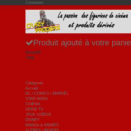
Connexion
Produit ajouté à votre panie
Quantité
Total
Catégories
Accueil
DC / COMICS / MARVEL
STAR WARS
CINEMA
SERIE TV
JEUX VIDEOS
DISNEY
MANGA & ANIMES
AUTRES UNIVERS