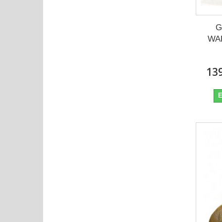
G
WA
139
E