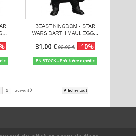
TAR
BEAST KINGDOM - STAR
...
WARS DARTH MAUL EGG...
0%
81,00 €
-10%
90,00 €
dié
EN STOCK - Prêt à être expédié
2
Suivant
Afficher tout