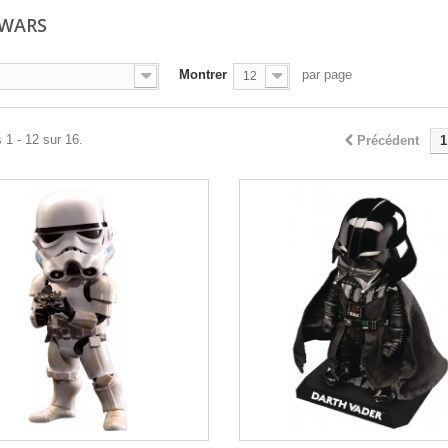
 WARS
Montrer
par page
12
 1 - 12 sur 16.
Précédent
1