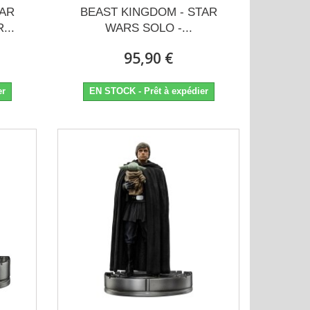
TAR
BEAST KINGDOM - STAR
...
WARS SOLO -...
95,90 €
er
EN STOCK - Prêt à expédier