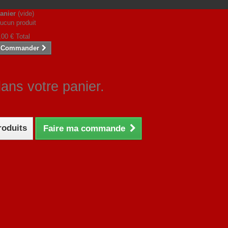
anier
(vide)
ucun produit
,00 €
Total
Commander
dans votre panier.
roduits
Faire ma commande