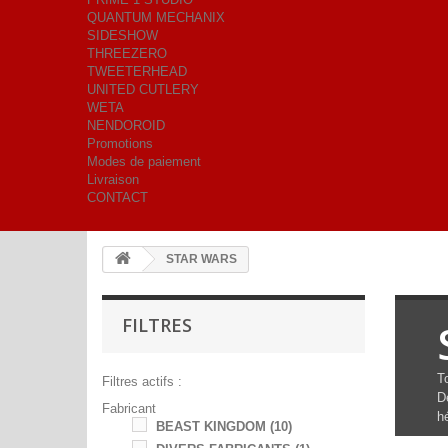
QUANTUM MECHANIX
SIDESHOW
THREEZERO
TWEETERHEAD
UNITED CUTLERY
WETA
NENDOROID
Promotions
Modes de paiement
Livraison
CONTACT
STAR WARS
FILTRES
T
Filtres actifs :
De
Fabricant
h
BEAST KINGDOM
(10)