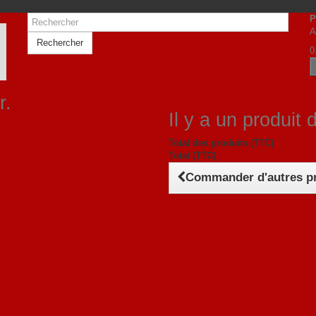
P
A
Rechercher
0
r.
Il y a un produit 
Total des produits (TTC)
Total (TTC)
Commander d'autres p