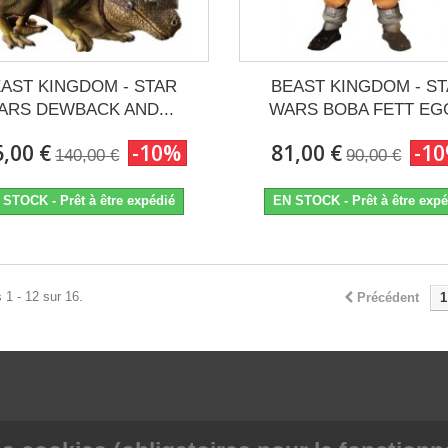
AST KINGDOM - STAR
BEAST KINGDOM - S
ARS DEWBACK AND...
WARS BOBA FETT EGG
,00 €
-10%
81,00 €
-1
140,00 €
90,00 €
 STOCK - Prêt à être expédié
EN STOCK - Prêt à être expé
 1 - 12 sur 16.
Précédent
1