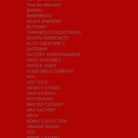
Tous les fabricants
BANDAI
BANPRESTO
BEAST KINGDOM
BLITZWAY
CHRONICLE COLLECTIBLES
DIVERS FABRICANTS
ELITE CREATURE C.
ENTERBAY
FACTORY ENTERTAINMENT
FIRST 4 FIGURES
GENTLE GIANT
GOOD SMILE COMPANY
HCG
HOT TOYS
INFINITY STUDIO
IRON STUDIOS
KOTOBUKIYA
MASTER CUTLERY
MAX FACTORY
NECA
NOBLE COLLECTION
ORANGE ROUGE
PCS
PRIME 1 STUDIO