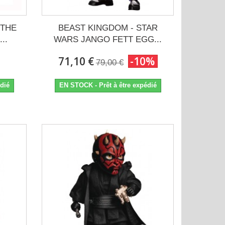
 THE
BEAST KINGDOM - STAR
..
WARS JANGO FETT EGG...
71,10 €
-10%
79,00 €
dié
EN STOCK - Prêt à être expédié