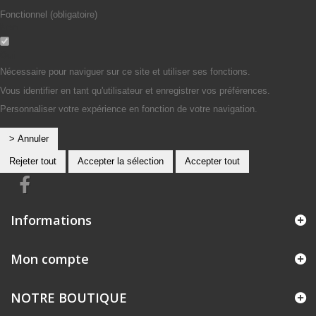
Fonctionnel (obligatoire)
Non
Oui
Nécessaire pour naviguer sur ce site et utiliser ses fonctions.
Vous identifier en tant qu'utilisateur et enregistrer vos préférences.
Personnaliser votre expérience en fonction de votre navigation.
> Annuler
Rejeter tout
Accepter la sélection
Accepter tout
Informations
Mon compte
NOTRE BOUTIQUE