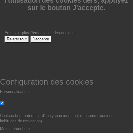
l'utilisation des cookies tiers, appuyez
sur le bouton J'accepte.
En savoir plus
Personnaliser les cookies
Rejeter tout
J'accepte
Configuration des cookies
Personnalisation
Non
Oui
Cookies tiers à des fins d'analyse uniquement (mesures d'audience,
habitudes de navigation).
Module Facebook