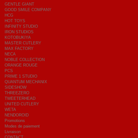
GENTLE GIANT
GOOD SMILE COMPANY
HCG
HOT TOYS
INFINITY STUDIO
IRON STUDIOS
KOTOBUKIYA
MASTER CUTLERY
MAX FACTORY
NECA
NOBLE COLLECTION
ORANGE ROUGE
PCS
PRIME 1 STUDIO
QUANTUM MECHANIX
SIDESHOW
THREEZERO
TWEETERHEAD
UNITED CUTLERY
WETA
NENDOROID
Promotions
Modes de paiement
Livraison
CONTACT