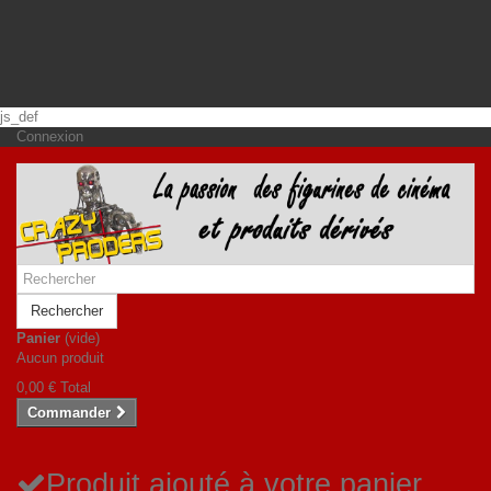
js_def
Connexion
Rechercher
Panier
(vide)
Aucun produit
0,00 €
Total
Commander
Produit ajouté à votre panier.