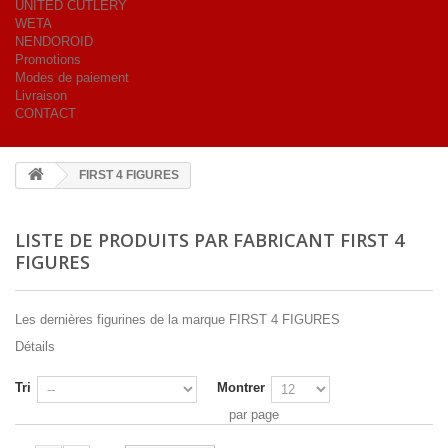
UNITED CUTLERY
WETA
NENDOROID
Promotions
Modes de paiement
Livraison
CONTACT
FIRST 4 FIGURES
LISTE DE PRODUITS PAR FABRICANT FIRST 4
FIGURES
Les dernières figurines de la marque FIRST 4 FIGURES
Détails
Tri
Montrer
par page