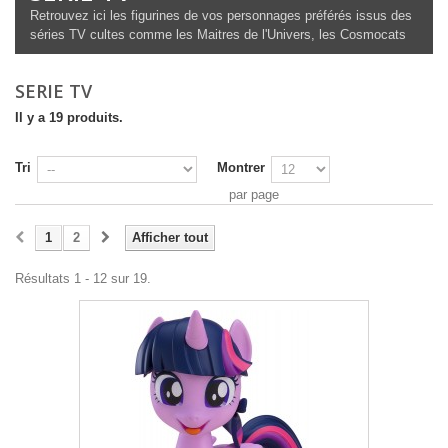
Retrouvez ici les figurines de vos personnages préférés issus des
séries TV cultes comme les Maitres de l'Univers, les Cosmocats
SERIE TV
Il y a 19 produits.
Tri
Montrer
par page
1
2
Afficher tout
Résultats 1 - 12 sur 19.