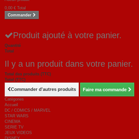
0,00 €
Total
Commander
Produit ajouté à votre panier.
Quantité
Total
Il y a un produit dans votre panier.
Total des produits (TTC)
Total (TTC)
Commander d'autres produits
Faire ma commande
Catégories
Accueil
DC / COMICS / MARVEL
STAR WARS
CINEMA
SERIE TV
JEUX VIDEOS
DISNEY