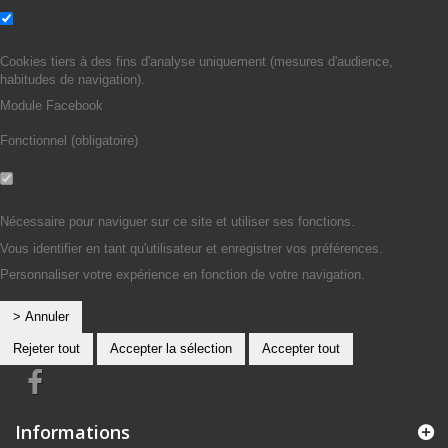
Oui
Cookies tiers à des fins d'analyse uniquement (mesures d'audience,
habitudes de navigation).
Module Facebook
Fonctionnel (obligatoire)
Non
Oui
Nécessaire pour naviguer sur ce site et utiliser ses fonctions.
Vous identifier en tant qu'utilisateur et enregistrer vos préférences.
Personnaliser votre expérience en fonction de votre navigation.
> Annuler
Rejeter tout
Accepter la sélection
Accepter tout
Informations