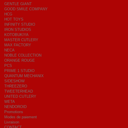
GENTLE GIANT
GOOD SMILE COMPANY
HCG
HOT TOYS
INFINITY STUDIO
IRON STUDIOS
KOTOBUKIYA
MASTER CUTLERY
MAX FACTORY
NECA
NOBLE COLLECTION
ORANGE ROUGE
PCS
PRIME 1 STUDIO
QUANTUM MECHANIX
SIDESHOW
THREEZERO
TWEETERHEAD
UNITED CUTLERY
WETA
NENDOROID
Promotions
Modes de paiement
Livraison
CONTACT