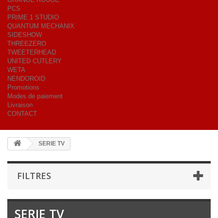
PCS
PRIME 1 STUDIO
QUANTUM MECHANIX
SIDESHOW
THREEZERO
TWEETERHEAD
UNITED CUTLERY
WETA
NENDOROID
Promotions
Modes de paiement
Livraison
CONTACT
SERIE TV
FILTRES
SERIE TV