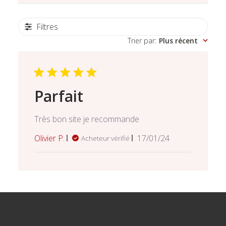
Filtres
Trier par
:
Plus récent
Parfait
Très bon site je recommande
Date
Olivier P.
17/01/24
Acheteur vérifié
de
publication