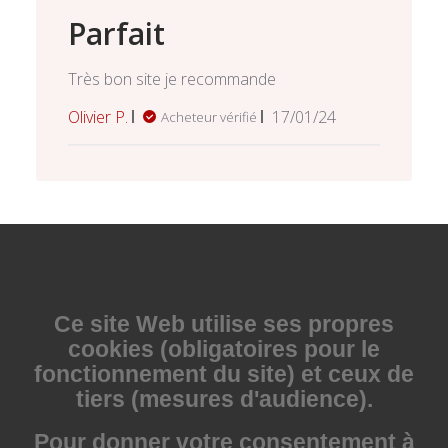
Parfait
Très bon site je recommande
Date
Olivier P.
17/01/24
Acheteur vérifié
de
publication
Ce site Web utilise
ses propres
cookies (obligatoires pour le
fonctionnement du site) et ceux de
tiers (mesures d'audience).
Pour donner votre consentement à