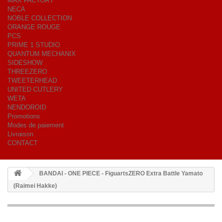
MAX FACTORY
NECA
NOBLE COLLECTION
ORANGE ROUGE
PCS
PRIME 1 STUDIO
QUANTUM MECHANIX
SIDESHOW
THREEZERO
TWEETERHEAD
UNITED CUTLERY
WETA
NENDOROID
Promotions
Modes de paiement
Livraison
CONTACT
BANDAI - ONE PIECE - FiguartsZERO Extra Battle Yamato
(Raimei Hakke)