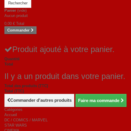
Rechercher
Panier
(vide)
Aucun produit
0,00 €
Total
Commander
Produit ajouté à votre panier.
Quantité
Total
Il y a un produit dans votre panier.
Total des produits (TTC)
Total (TTC)
Commander d'autres produits
Faire ma commande
Catégories
Accueil
DC / COMICS / MARVEL
STAR WARS
CINEMA