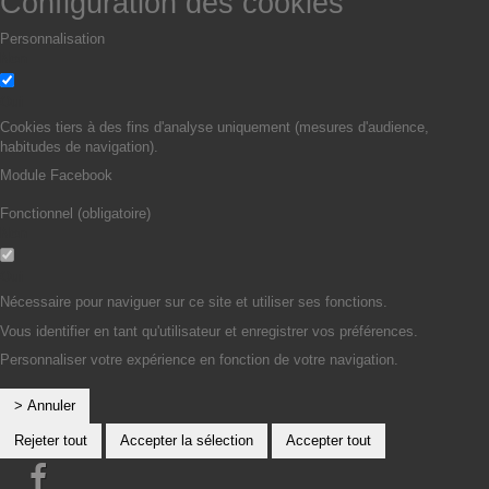
Configuration des cookies
Personnalisation
Non
Oui
Cookies tiers à des fins d'analyse uniquement (mesures d'audience,
habitudes de navigation).
Module Facebook
Fonctionnel (obligatoire)
Non
Oui
Nécessaire pour naviguer sur ce site et utiliser ses fonctions.
Vous identifier en tant qu'utilisateur et enregistrer vos préférences.
Personnaliser votre expérience en fonction de votre navigation.
> Annuler
Rejeter tout
Accepter la sélection
Accepter tout