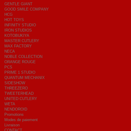
GENTLE GIANT
GOOD SMILE COMPANY
HCG
HOT TOYS
INFINITY STUDIO
IRON STUDIOS
KOTOBUKIYA
MASTER CUTLERY
MAX FACTORY
NECA
NOBLE COLLECTION
ORANGE ROUGE
PCS
PRIME 1 STUDIO
QUANTUM MECHANIX
SIDESHOW
THREEZERO
TWEETERHEAD
UNITED CUTLERY
WETA
NENDOROID
Promotions
Modes de paiement
Livraison
CONTACT