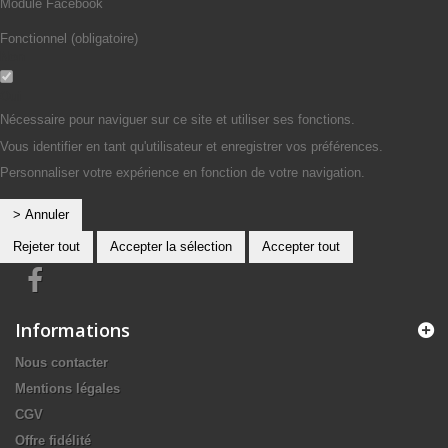
Module Facebook
Fonctionnel (obligatoire)
Non
Oui
Nécessaire pour naviguer sur ce site et utiliser ses fonctions.
Vous identifier en tant qu'utilisateur et enregistrer vos préférences.
Personnaliser votre expérience en fonction de votre navigation.
> Annuler
Rejeter tout
Accepter la sélection
Accepter tout
Informations
Nous contacter
Mentions légales
CGV
Offre fidélité