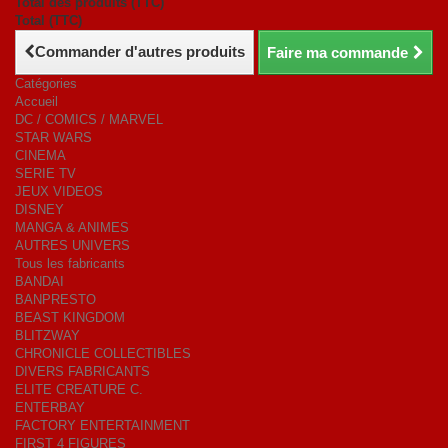
Total des produits (TTC)
Total (TTC)
Commander d'autres produits
Faire ma commande
Catégories
Accueil
DC / COMICS / MARVEL
STAR WARS
CINEMA
SERIE TV
JEUX VIDEOS
DISNEY
MANGA & ANIMES
AUTRES UNIVERS
Tous les fabricants
BANDAI
BANPRESTO
BEAST KINGDOM
BLITZWAY
CHRONICLE COLLECTIBLES
DIVERS FABRICANTS
ELITE CREATURE C.
ENTERBAY
FACTORY ENTERTAINMENT
FIRST 4 FIGURES