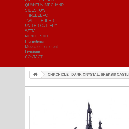
QUANTUM MECHANIX
SIDESHOW
THREEZERO
TWEETERHEAD
UNITED CUTLERY
WETA
NENDOROID
Promotions
Modes de paiement
Livraison
CONTACT
CHRONICLE - DARK CRYSTAL: SKEKSIS CASTL