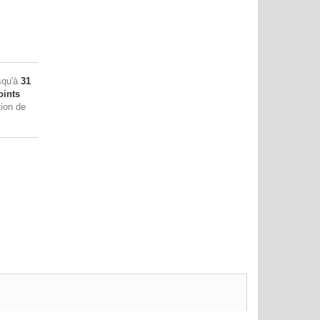
squ'à
31
ints
tion de