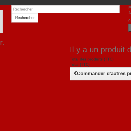
P
A
Rechercher
0
r.
Il y a un produit 
Total des produits (TTC)
Total (TTC)
Commander d'autres p