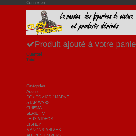
Connexion
Produit ajouté à votre panie
Quantité
Total
Catégories
Accueil
DC / COMICS / MARVEL
STAR WARS
CINEMA
SERIE TV
JEUX VIDEOS
DISNEY
MANGA & ANIMES
AUTRES UNIVERS