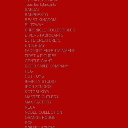
Tous les fabricants
BANDAI
BANPRESTO
BEAST KINGDOM
BLITZWAY
CHRONICLE COLLECTIBLES
DIVERS FABRICANTS
ELITE CREATURE C.
ENTERBAY
FACTORY ENTERTAINMENT
FIRST 4 FIGURES
GENTLE GIANT
GOOD SMILE COMPANY
HCG
HOT TOYS
INFINITY STUDIO
IRON STUDIOS
KOTOBUKIYA
MASTER CUTLERY
MAX FACTORY
NECA
NOBLE COLLECTION
ORANGE ROUGE
PCS
PRIME 1 STUDIO