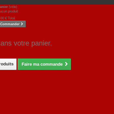
anier
(vide)
ucun produit
,00 €
Total
Commander
dans votre panier.
roduits
Faire ma commande