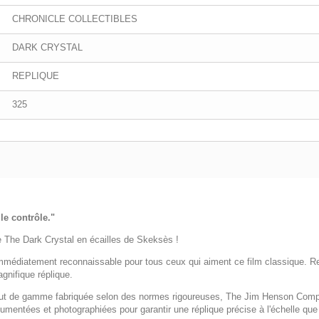
CHRONICLE COLLECTIBLES
DARK CRYSTAL
REPLIQUE
325
le contrôle."
de The Dark Crystal en écailles de Skeksès !
diatement reconnaissable pour tous ceux qui aiment ce film classique. Revi
nifique réplique.
haut de gamme fabriquée selon des normes rigoureuses, The Jim Henson Compa
cumentées et photographiées pour garantir une réplique précise à l'échelle que