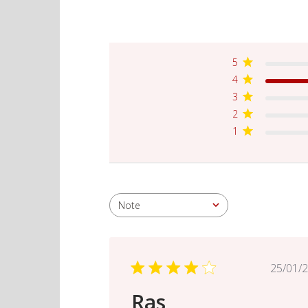
5
4
3
2
1
Note
Toutes les évaluations
Da
25/01/
de
Ras
pub