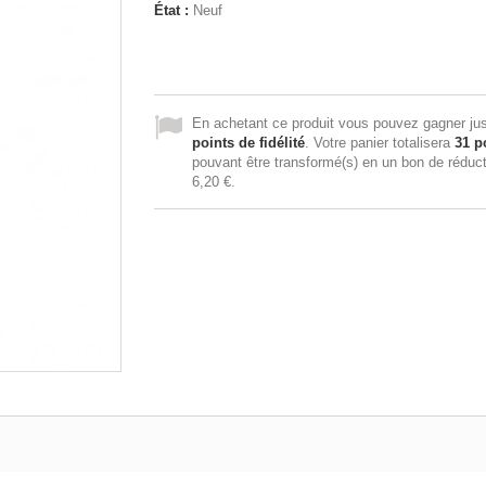
État :
Neuf
En achetant ce produit vous pouvez gagner ju
points de fidélité
. Votre panier totalisera
31
po
pouvant être transformé(s) en un bon de réduc
6,20 €
.