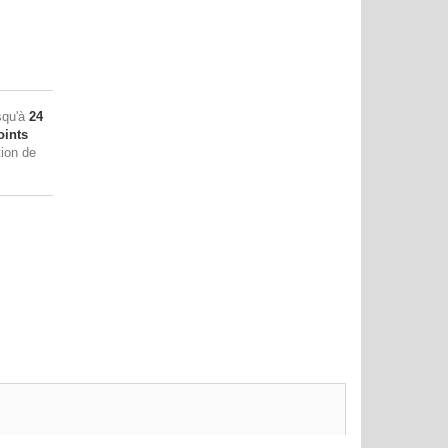
squ'à
24
ints
tion de