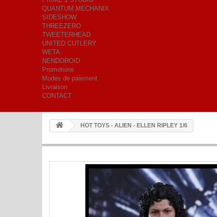
QUANTUM MECHANIX
SIDESHOW
THREEZERO
TWEETERHEAD
UNITED CUTLERY
WETA
NENDOROID
Promotions
Modes de paiement
Livraison
CONTACT
HOT TOYS - ALIEN - ELLEN RIPLEY 1/6