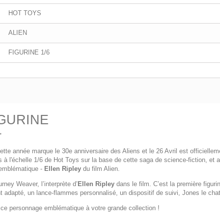
HOT TOYS
ALIEN
FIGURINE 1/6
IGURINE
"
ette année marque le 30e anniversaire des Aliens et le 26 Avril est officiell
ées à l'échelle 1/6 de Hot Toys sur la base de cette saga de science-fiction, 
ne emblématique -
Ellen Ripley
du film Alien.
rney Weaver, l’interprète d’
Ellen Ripley
dans le film. C’est la première figuri
apté, un lance-flammes personnalisé, un dispositif de suivi, Jones le chat 
 ce personnage emblématique à votre grande collection !