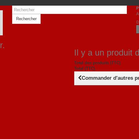
P
A
Rechercher
0
r.
Il y a un produit 
Total des produits (TTC)
Total (TTC)
Commander d'autres p