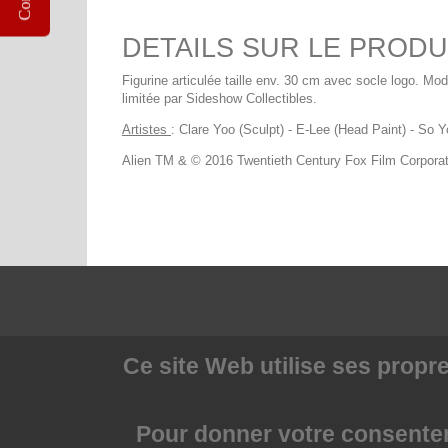
DETAILS SUR LE PRODU
Figurine articulée taille env. 30 cm avec socle logo. Mod
limitée par Sideshow Collectibles.
Artistes
: Clare Yoo (Sculpt) - E-Lee (Head Paint) - So Y
Alien TM & © 2016 Twentieth Century Fox Film Corporati
Ce site Web utilise
ses propre
Pour donner votre consenteme