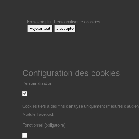
En savoir plus
Personnaliser les cookies
Rejeter tout
J'accepte
Configuration des cookies
Personnalisation
Non
Oui
Cookies tiers à des fins d'analyse uniquement (mesures d'audien
Module Facebook
Fonctionnel (obligatoire)
Non