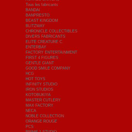
Tous les fabricants
BANDAI
BANPRESTO
BEAST KINGDOM
BLITZWAY
CHRONICLE COLLECTIBLES
DIVERS FABRICANTS
ELITE CREATURE C.
ENTERBAY
FACTORY ENTERTAINMENT
FIRST 4 FIGURES
GENTLE GIANT
GOOD SMILE COMPANY
HCG
HOT TOYS
INFINITY STUDIO
IRON STUDIOS
KOTOBUKIYA
MASTER CUTLERY
MAX FACTORY
NECA
NOBLE COLLECTION
ORANGE ROUGE
PCS
PRIME 1 STUDIO