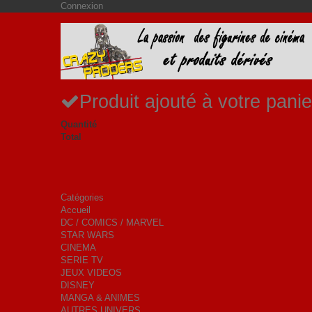
Connexion
Produit ajouté à votre panie
Quantité
Total
Catégories
Accueil
DC / COMICS / MARVEL
STAR WARS
CINEMA
SERIE TV
JEUX VIDEOS
DISNEY
MANGA & ANIMES
AUTRES UNIVERS