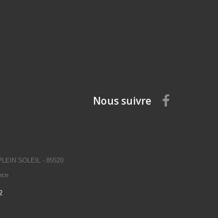
Nous suivre
EIN SOLEIL - 85520
nce
2