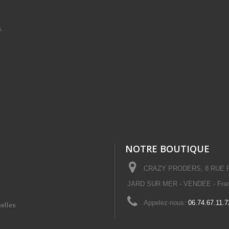
s.
NOTRE BOUTIQUE
CRAZY PRODERS, 8 RUE PL
JARD SUR MER - VENDEE - Fra
Appelez-nous:
06.74.67.11.7
elles