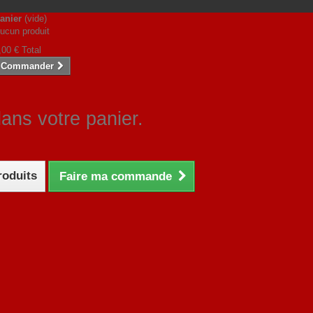
anier
(vide)
ucun produit
,00 €
Total
Commander
dans votre panier.
roduits
Faire ma commande