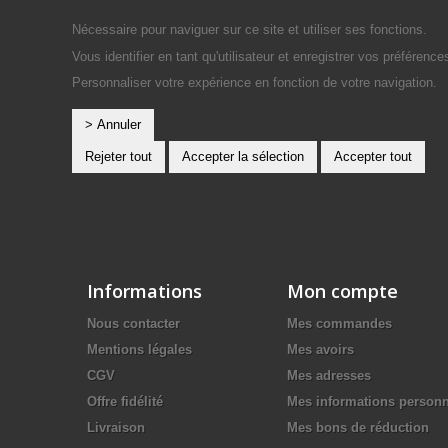
Oui
Nécessaire pour naviguer sur ce site et utiliser ses fonctions.
Vous identifier en tant qu'utilisateur et enregistrer vos préférence
Personnaliser votre expérience en fonction de votre navigation.
> Annuler
Rejeter tout
Accepter la sélection
Accepter tout
Informations
Mon compte
Nous contacter
Mes commandes
Mentions légales
Mes avoirs
CGV
Mes adresses
Offre fidélité
Mes informations personn
Livraison
Mes bons de réduction