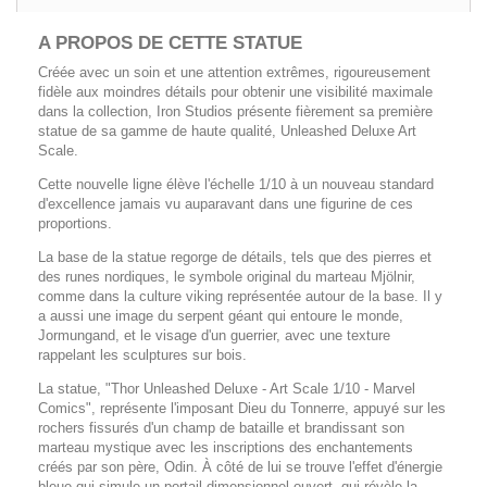
A PROPOS DE CETTE
STATUE
Créée avec un soin et une attention extrêmes, rigoureusement
fidèle aux moindres détails pour obtenir une visibilité maximale
dans la collection, Iron Studios présente fièrement sa première
statue de sa gamme de haute qualité, Unleashed Deluxe Art
Scale.
Cette nouvelle ligne élève l'échelle 1/10 à un nouveau standard
d'excellence jamais vu auparavant dans une figurine de ces
proportions.
La base de la statue regorge de détails, tels que des pierres et
des runes nordiques, le symbole original du marteau Mjölnir,
comme dans la culture viking représentée autour de la base. Il y
a aussi une image du serpent géant qui entoure le monde,
Jormungand, et le visage d'un guerrier, avec une texture
rappelant les sculptures sur bois.
La statue, "Thor Unleashed Deluxe - Art Scale 1/10 - Marvel
Comics", représente l'imposant Dieu du Tonnerre, appuyé sur les
rochers fissurés d'un champ de bataille et brandissant son
marteau mystique avec les inscriptions des enchantements
créés par son père, Odin. À côté de lui se trouve l'effet d'énergie
bleue qui simule un portail dimensionnel ouvert, qui révèle la