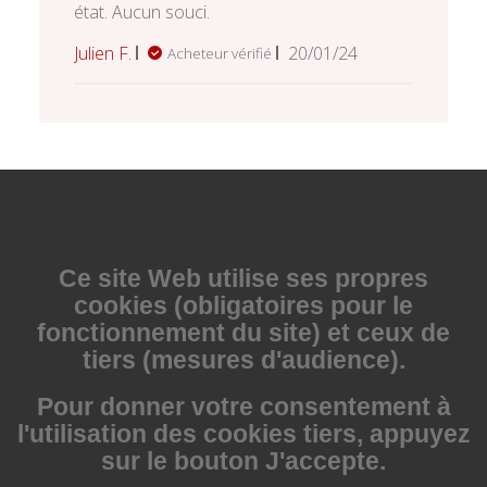
état. Aucun souci.
Date
Julien F.
20/01/24
Acheteur vérifié
de
publication
Ce site Web utilise
ses propres
cookies (obligatoires pour le
fonctionnement du site) et ceux de
tiers (mesures d'audience).
Pour donner votre consentement à
l'utilisation des cookies tiers, appuyez
sur le bouton J'accepte.