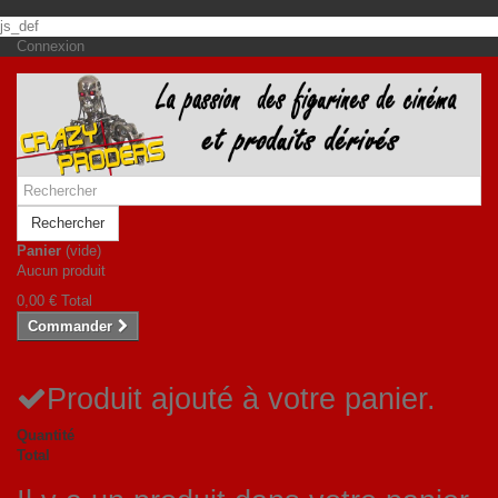
js_def
Connexion
Rechercher
Panier
(vide)
Aucun produit
0,00 €
Total
Commander
Produit ajouté à votre panier.
Quantité
Total