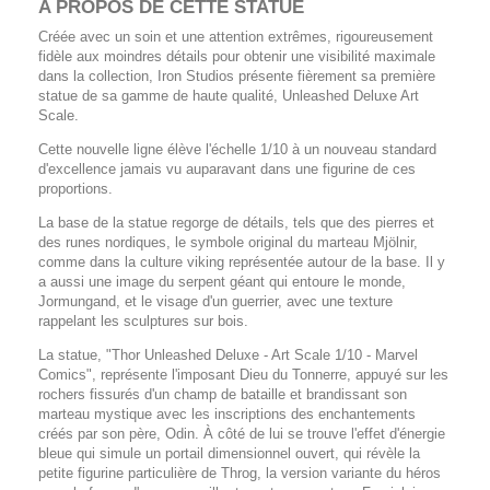
A PROPOS DE CETTE
STATUE
Créée avec un soin et une attention extrêmes, rigoureusement
fidèle aux moindres détails pour obtenir une visibilité maximale
dans la collection, Iron Studios présente fièrement sa première
statue de sa gamme de haute qualité, Unleashed Deluxe Art
Scale.
Cette nouvelle ligne élève l'échelle 1/10 à un nouveau standard
d'excellence jamais vu auparavant dans une figurine de ces
proportions.
La base de la statue regorge de détails, tels que des pierres et
des runes nordiques, le symbole original du marteau Mjölnir,
comme dans la culture viking représentée autour de la base. Il y
a aussi une image du serpent géant qui entoure le monde,
Jormungand, et le visage d'un guerrier, avec une texture
rappelant les sculptures sur bois.
La statue, "Thor Unleashed Deluxe - Art Scale 1/10 - Marvel
Comics", représente l'imposant Dieu du Tonnerre, appuyé sur les
rochers fissurés d'un champ de bataille et brandissant son
marteau mystique avec les inscriptions des enchantements
créés par son père, Odin. À côté de lui se trouve l'effet d'énergie
bleue qui simule un portail dimensionnel ouvert, qui révèle la
petite figurine particulière de Throg, la version variante du héros