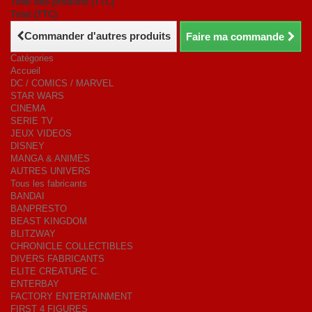
Total des produits (TTC)
Total (TTC)
Commander d'autres produits
Faire ma commande
Catégories
Accueil
DC / COMICS / MARVEL
STAR WARS
CINEMA
SERIE TV
JEUX VIDEOS
DISNEY
MANGA & ANIMES
AUTRES UNIVERS
Tous les fabricants
BANDAI
BANPRESTO
BEAST KINGDOM
BLITZWAY
CHRONICLE COLLECTIBLES
DIVERS FABRICANTS
ELITE CREATURE C.
ENTERBAY
FACTORY ENTERTAINMENT
FIRST 4 FIGURES