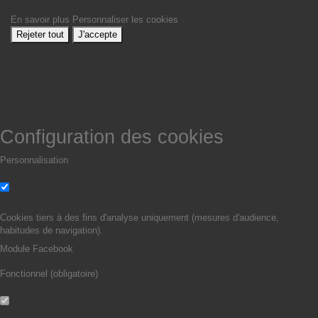
En savoir plus
Personnaliser les cookies
Rejeter tout
J'accepte
Configuration des cookies
Personnalisation
Non
Oui
Cookies tiers à des fins d'analyse uniquement (mesures d'audience,
habitudes de navigation).
Module Facebook
Fonctionnel (obligatoire)
Non
Oui