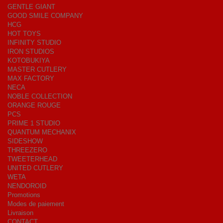
GENTLE GIANT
GOOD SMILE COMPANY
HCG
HOT TOYS
INFINITY STUDIO
IRON STUDIOS
KOTOBUKIYA
MASTER CUTLERY
MAX FACTORY
NECA
NOBLE COLLECTION
ORANGE ROUGE
PCS
PRIME 1 STUDIO
QUANTUM MECHANIX
SIDESHOW
THREEZERO
TWEETERHEAD
UNITED CUTLERY
WETA
NENDOROID
Promotions
Modes de paiement
Livraison
CONTACT