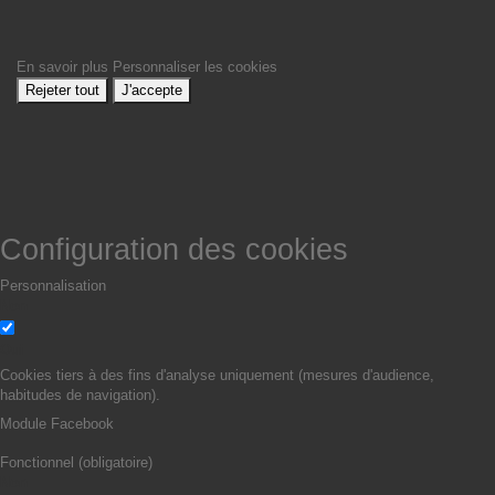
En savoir plus
Personnaliser les cookies
Rejeter tout
J'accepte
Configuration des cookies
Personnalisation
Non
Oui
Cookies tiers à des fins d'analyse uniquement (mesures d'audience,
habitudes de navigation).
Module Facebook
Fonctionnel (obligatoire)
Non