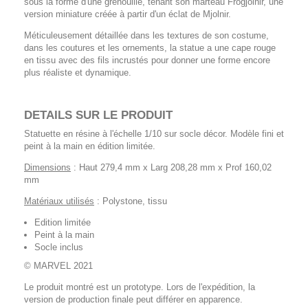
sous la forme d'une grenouille, tenant son marteau Frogjolnir, une
version miniature créée à partir d'un éclat de Mjolnir.
Méticuleusement détaillée dans les textures de son costume,
dans les coutures et les ornements, la statue a une cape rouge
en tissu avec des fils incrustés pour donner une forme encore
plus réaliste et dynamique.
DETAILS SUR LE PRODUIT
Statuette en résine à l'échelle 1/10 sur socle décor. Modèle fini et
peint à la main en édition limitée.
Dimensions
: Haut 279,4 mm x Larg 208,28 mm x Prof 160,02
mm
Matériaux utilisés
: Polystone, tissu
Edition limitée
Peint à la main
Socle inclus
© MARVEL 2021
Le produit montré est un prototype. Lors de l'expédition, la
version de production finale peut différer en apparence.