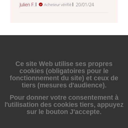
Date
Julien F.
20/01/24
Acheteur vérifié
de
publication
Ce site Web utilise
ses propres
cookies (obligatoires pour le
fonctionnement du site) et ceux de
tiers (mesures d'audience).
Pour donner votre consentement à
l'utilisation des cookies tiers, appuyez
sur le bouton J'accepte.