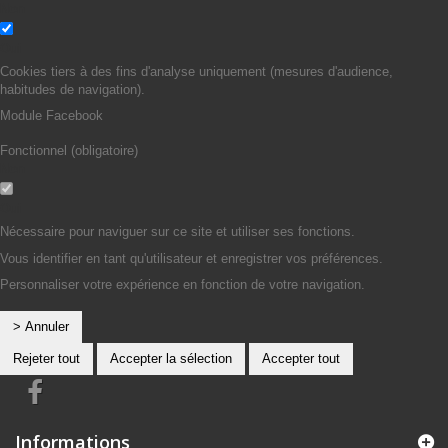
Non
Oui
Cookies tiers à des fins d'analyse uniquement (mesures d'audience,
habitudes de navigation).
Module Facebook
Fonctionnel (obligatoire)
Non
Oui
Nécessaire pour naviguer sur ce site et utiliser ses fonctions.
Vous identifier en tant qu'utilisateur et enregistrer vos préférences.
Personnaliser votre expérience en fonction de votre navigation.
> Annuler
Rejeter tout
Accepter la sélection
Accepter tout
Informations