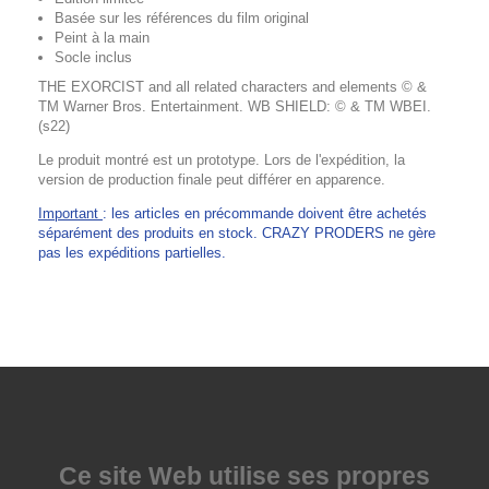
Basée sur les références du film original
Peint à la main
Socle inclus
THE EXORCIST and all related characters and elements © &
TM Warner Bros. Entertainment. WB SHIELD: © & TM WBEI.
(s22)
Le produit montré est un prototype. Lors de l'expédition, la
version de production finale peut différer en apparence.
Important
: les articles en précommande doivent être achetés
séparément des produits en stock. CRAZY PRODERS ne gère
pas les expéditions partielles.
Ce site Web utilise
ses propres