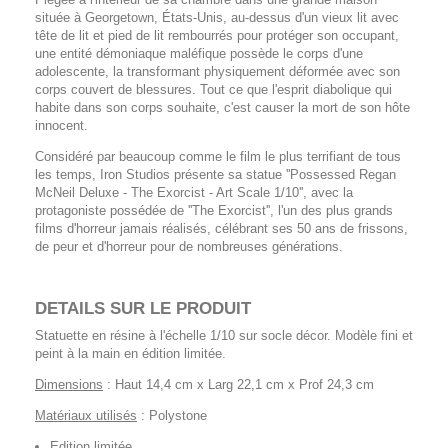
située à Georgetown, États-Unis, au-dessus d'un vieux lit avec
tête de lit et pied de lit rembourrés pour protéger son occupant,
une entité démoniaque maléfique possède le corps d'une
adolescente, la transformant physiquement déformée avec son
corps couvert de blessures. Tout ce que l'esprit diabolique qui
habite dans son corps souhaite, c'est causer la mort de son hôte
innocent.
Considéré par beaucoup comme le film le plus terrifiant de tous
les temps, Iron Studios présente sa statue ''Possessed Regan
McNeil Deluxe - The Exorcist - Art Scale 1/10'', avec la
protagoniste possédée de ''The Exorcist'', l'un des plus grands
films d'horreur jamais réalisés, célébrant ses 50 ans de frissons,
de peur et d'horreur pour de nombreuses générations.
DETAILS SUR LE PRODUIT
Statuette en résine à l'échelle 1/10 sur socle décor. Modèle fini et
peint à la main en édition limitée.
Dimensions
: Haut 14,4 cm x Larg 22,1 cm x Prof 24,3 cm
Matériaux utilisés
: Polystone
Edition limitée