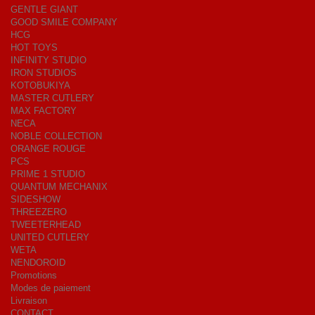
GENTLE GIANT
GOOD SMILE COMPANY
HCG
HOT TOYS
INFINITY STUDIO
IRON STUDIOS
KOTOBUKIYA
MASTER CUTLERY
MAX FACTORY
NECA
NOBLE COLLECTION
ORANGE ROUGE
PCS
PRIME 1 STUDIO
QUANTUM MECHANIX
SIDESHOW
THREEZERO
TWEETERHEAD
UNITED CUTLERY
WETA
NENDOROID
Promotions
Modes de paiement
Livraison
CONTACT