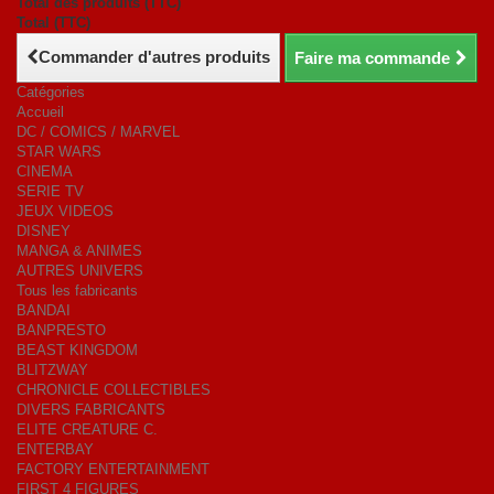
Total des produits (TTC)
Total (TTC)
Commander d'autres produits
Faire ma commande
Catégories
Accueil
DC / COMICS / MARVEL
STAR WARS
CINEMA
SERIE TV
JEUX VIDEOS
DISNEY
MANGA & ANIMES
AUTRES UNIVERS
Tous les fabricants
BANDAI
BANPRESTO
BEAST KINGDOM
BLITZWAY
CHRONICLE COLLECTIBLES
DIVERS FABRICANTS
ELITE CREATURE C.
ENTERBAY
FACTORY ENTERTAINMENT
FIRST 4 FIGURES