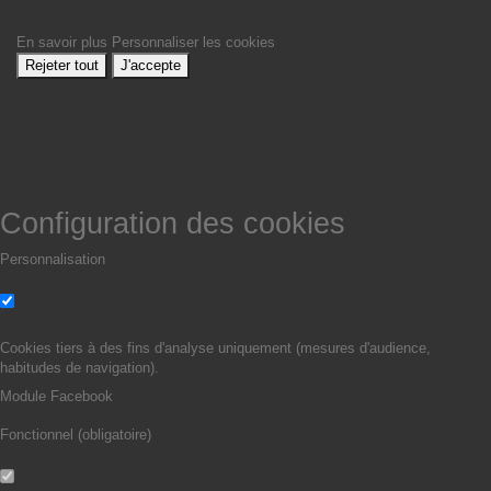
En savoir plus
Personnaliser les cookies
Rejeter tout
J'accepte
Configuration des cookies
Personnalisation
Non
Oui
Cookies tiers à des fins d'analyse uniquement (mesures d'audience,
habitudes de navigation).
Module Facebook
Fonctionnel (obligatoire)
Non