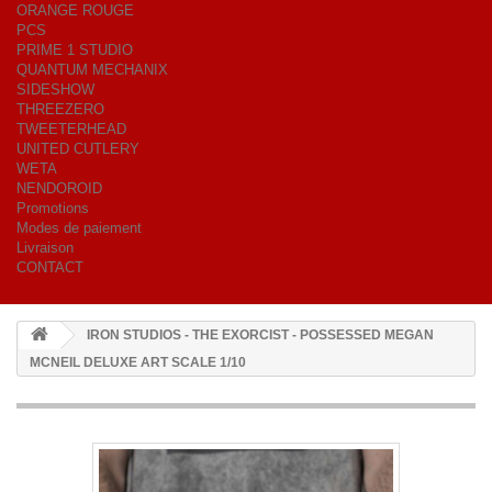
ORANGE ROUGE
PCS
PRIME 1 STUDIO
QUANTUM MECHANIX
SIDESHOW
THREEZERO
TWEETERHEAD
UNITED CUTLERY
WETA
NENDOROID
Promotions
Modes de paiement
Livraison
CONTACT
IRON STUDIOS - THE EXORCIST - POSSESSED MEGAN
MCNEIL DELUXE ART SCALE 1/10