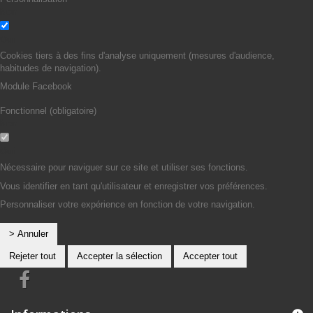
Non
Oui
Cookies tiers à des fins d'analyse uniquement (mesures d'audience,
habitudes de navigation).
Module Facebook
Fonctionnel (obligatoire)
Non
Oui
Nécessaire pour naviguer sur ce site et utiliser ses fonctions.
Vous identifier en tant qu'utilisateur et enregistrer vos préférences.
Personnaliser votre expérience en fonction de votre navigation.
> Annuler
Rejeter tout
Accepter la sélection
Accepter tout