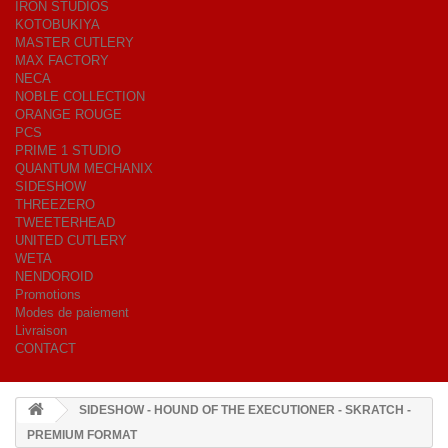
IRON STUDIOS
KOTOBUKIYA
MASTER CUTLERY
MAX FACTORY
NECA
NOBLE COLLECTION
ORANGE ROUGE
PCS
PRIME 1 STUDIO
QUANTUM MECHANIX
SIDESHOW
THREEZERO
TWEETERHEAD
UNITED CUTLERY
WETA
NENDOROID
Promotions
Modes de paiement
Livraison
CONTACT
SIDESHOW - HOUND OF THE EXECUTIONER - SKRATCH -
PREMIUM FORMAT