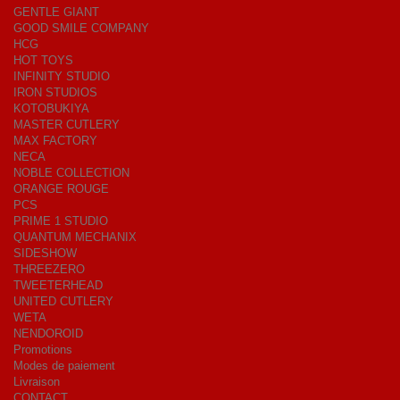
GENTLE GIANT
GOOD SMILE COMPANY
HCG
HOT TOYS
INFINITY STUDIO
IRON STUDIOS
KOTOBUKIYA
MASTER CUTLERY
MAX FACTORY
NECA
NOBLE COLLECTION
ORANGE ROUGE
PCS
PRIME 1 STUDIO
QUANTUM MECHANIX
SIDESHOW
THREEZERO
TWEETERHEAD
UNITED CUTLERY
WETA
NENDOROID
Promotions
Modes de paiement
Livraison
CONTACT