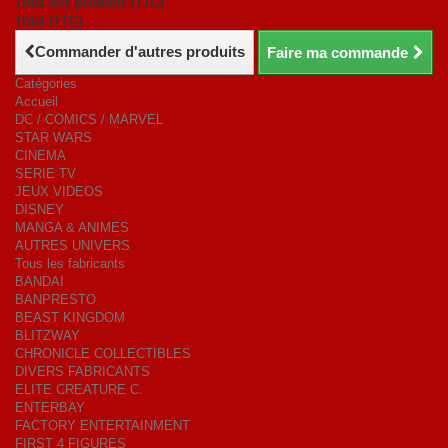
Total des produits (TTC)
Total (TTC)
Commander d'autres produits
Faire ma commande
Catégories
Accueil
DC / COMICS / MARVEL
STAR WARS
CINEMA
SERIE TV
JEUX VIDEOS
DISNEY
MANGA & ANIMES
AUTRES UNIVERS
Tous les fabricants
BANDAI
BANPRESTO
BEAST KINGDOM
BLITZWAY
CHRONICLE COLLECTIBLES
DIVERS FABRICANTS
ELITE CREATURE C.
ENTERBAY
FACTORY ENTERTAINMENT
FIRST 4 FIGURES