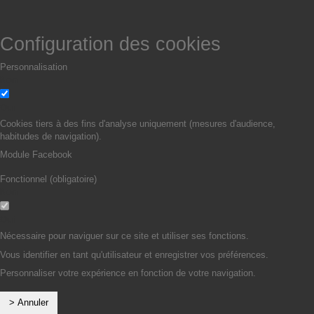
Configuration des cookies
Personnalisation
Non
Oui
Cookies tiers à des fins d'analyse uniquement (mesures d'audience,
habitudes de navigation).
Module Facebook
Fonctionnel (obligatoire)
Non
Oui
Nécessaire pour naviguer sur ce site et utiliser ses fonctions.
Vous identifier en tant qu'utilisateur et enregistrer vos préférences.
Personnaliser votre expérience en fonction de votre navigation.
> Annuler