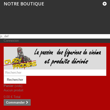
NOTRE BOUTIQUE
js_def
Connexion
Rechercher
Panier
(vide)
Aucun produit
0,00 €
Total
Commander