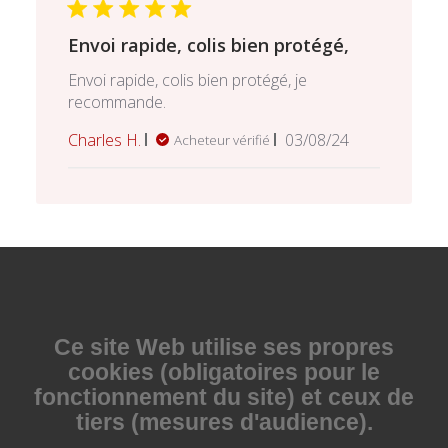
Envoi rapide, colis bien protégé,
Envoi rapide, colis bien protégé, je
recommande.
Date
Charles H.
03/08/24
Acheteur vérifié
de
publication
Ce site Web utilise
ses propres
cookies (obligatoires pour le
fonctionnement du site) et ceux de
tiers (mesures d'audience).