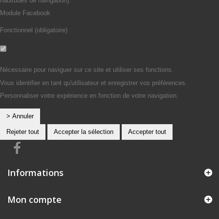
habitudes de navigation).
Module Facebook
Fonctionnel (obligatoire)
Non
Oui
Nécessaire pour naviguer sur ce site et utiliser ses fonctions.
Vous identifier en tant qu'utilisateur et enregistrer vos préférences.
Personnaliser votre expérience en fonction de votre navigation.
> Annuler
Rejeter tout
Accepter la sélection
Accepter tout
Informations
Mon compte