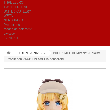
THREEZERO
TWEETERHEAD
UNITED CUTLERY
WETA
NENDOROID
Promotions
Modes de paiement
Livraison
CONTACT
AUTRES UNIVERS
GOOD SMILE COMPANY - Hololive
Production - WATSON AMELIA nendoroid