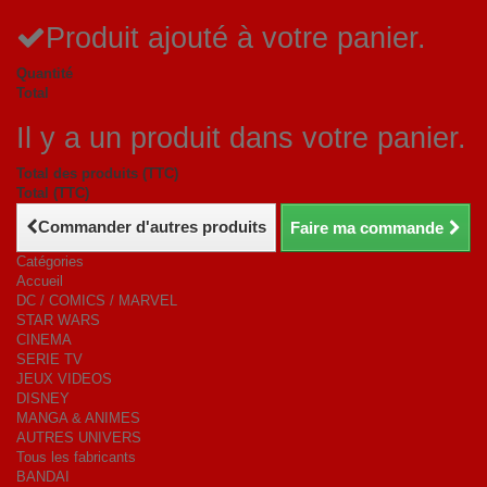
Produit ajouté à votre panier.
Quantité
Total
Il y a un produit dans votre panier.
Total des produits (TTC)
Total (TTC)
Commander d'autres produits
Faire ma commande
Catégories
Accueil
DC / COMICS / MARVEL
STAR WARS
CINEMA
SERIE TV
JEUX VIDEOS
DISNEY
MANGA & ANIMES
AUTRES UNIVERS
Tous les fabricants
BANDAI