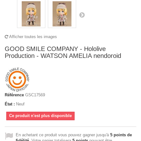
Afficher toutes les images
GOOD SMILE COMPANY - Hololive
Production - WATSON AMELIA nendoroid
Référence
GSC17569
État :
Neuf
Ce produit n'est plus disponible
En achetant ce produit vous pouvez gagner jusqu'à
5
points de
fidélité
. Votre panier totalisera
5
points
pouvant être