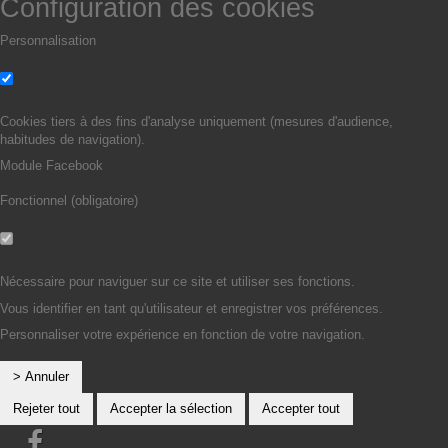
Configuration des cookies
Personnalisation
Non
Oui
Cookies tiers à des fins d'analyse uniquement (mesures d'audience,
habitudes de navigation).
Module Facebook
Fonctionnel (obligatoire)
Non
Oui
Nécessaire pour naviguer sur ce site et utiliser ses fonctions.
Vous identifier en tant qu'utilisateur et enregistrer vos préférences.
Personnaliser votre expérience en fonction de votre navigation.
> Annuler
Rejeter tout
Accepter la sélection
Accepter tout