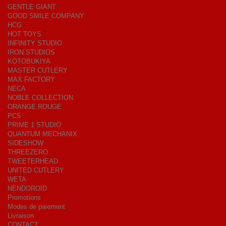
GENTLE GIANT
GOOD SMILE COMPANY
HCG
HOT TOYS
INFINITY STUDIO
IRON STUDIOS
KOTOBUKIYA
MASTER CUTLERY
MAX FACTORY
NECA
NOBLE COLLECTION
ORANGE ROUGE
PCS
PRIME 1 STUDIO
QUANTUM MECHANIX
SIDESHOW
THREEZERO
TWEETERHEAD
UNITED CUTLERY
WETA
NENDOROID
Promotions
Modes de paiement
Livraison
CONTACT