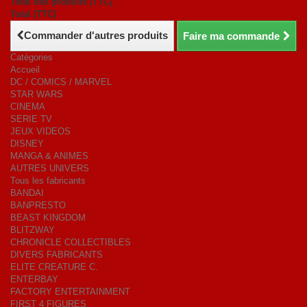
Total des produits (TTC)
Total (TTC)
Commander d'autres produits
Faire ma commande
Catégories
Accueil
DC / COMICS / MARVEL
STAR WARS
CINEMA
SERIE TV
JEUX VIDEOS
DISNEY
MANGA & ANIMES
AUTRES UNIVERS
Tous les fabricants
BANDAI
BANPRESTO
BEAST KINGDOM
BLITZWAY
CHRONICLE COLLECTIBLES
DIVERS FABRICANTS
ELITE CREATURE C.
ENTERBAY
FACTORY ENTERTAINMENT
FIRST 4 FIGURES