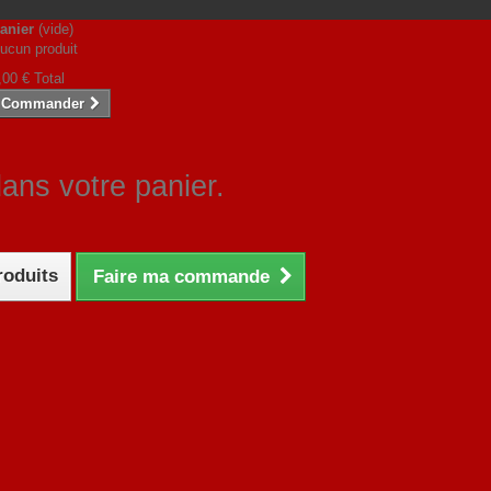
anier
(vide)
ucun produit
,00 €
Total
Commander
dans votre panier.
roduits
Faire ma commande