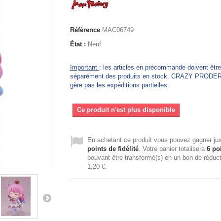
Référence
MAC06749
État :
Neuf
Important
: les articles en précommande doivent êtr
séparément des produits en stock. CRAZY PRODE
gère pas les expéditions partielles.
Ce produit n'est plus disponible
En achetant ce produit vous pouvez gagner ju
points de fidélité
. Votre panier totalisera
6
poi
pouvant être transformé(s) en un bon de réduc
1,20 €
.