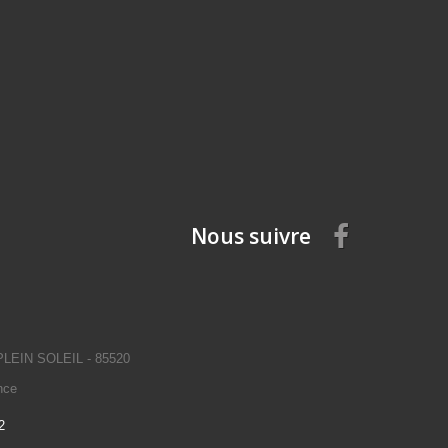
Nous suivre
EIN SOLEIL - 85520
nce
2