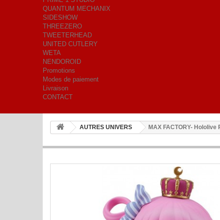
QUANTUM MECHANIX
SIDESHOW
THREEZERO
TWEETERHEAD
UNITED CUTLERY
WETA
NENDOROID
Promotions
Modes de paiement
Livraison
CONTACT
AUTRES UNIVERS
MAX FACTORY- Hololive 