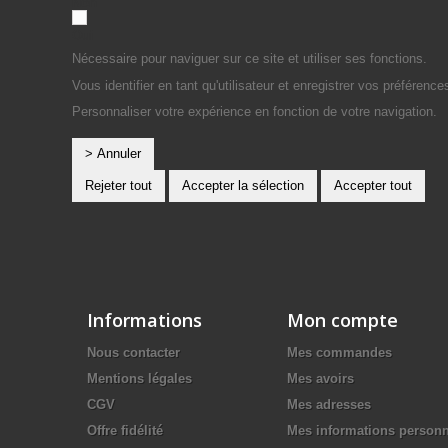
Non
Oui
Nécessaire pour naviguer sur ce site et utiliser ses fonctions.
Vous identifier en tant qu'utilisateur et enregistrer vos préférence
Personnaliser votre expérience en fonction de votre navigation.
> Annuler
Rejeter tout
Accepter la sélection
Accepter tout
Informations
Mon compte
Nous contacter
Mes commandes
Mentions légales
Mes avoirs
CGV
Mes adresses
Offre fidélité
Mes informations personn