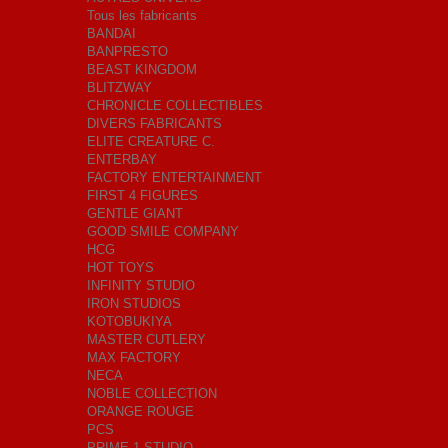
Tous les fabricants
BANDAI
BANPRESTO
BEAST KINGDOM
BLITZWAY
CHRONICLE COLLECTIBLES
DIVERS FABRICANTS
ELITE CREATURE C.
ENTERBAY
FACTORY ENTERTAINMENT
FIRST 4 FIGURES
GENTLE GIANT
GOOD SMILE COMPANY
HCG
HOT TOYS
INFINITY STUDIO
IRON STUDIOS
KOTOBUKIYA
MASTER CUTLERY
MAX FACTORY
NECA
NOBLE COLLECTION
ORANGE ROUGE
PCS
PRIME 1 STUDIO