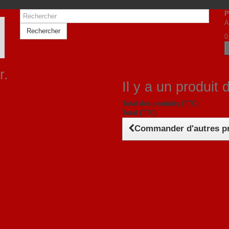
P
A
Rechercher
0
r.
Il y a un produit 
Total des produits (TTC)
Total (TTC)
Commander d'autres p