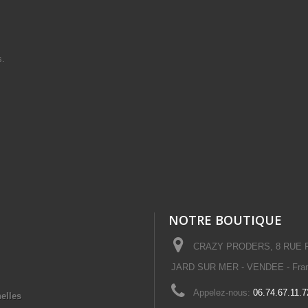
s.
NOTRE BOUTIQUE
CRAZY PRODERS, 8 RUE PL
JARD SUR MER - VENDEE - Fra
Appelez-nous:
06.74.67.11.7
elles