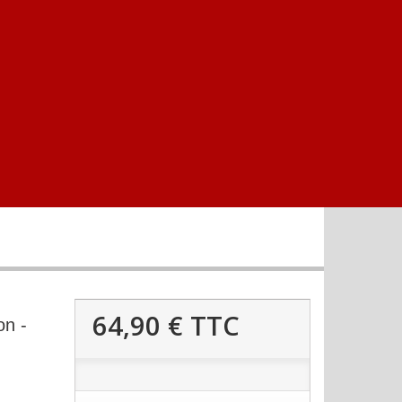
64,90 €
TTC
n -