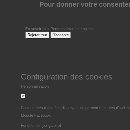
Pour donner votre consenteme
En savoir plus
Personnaliser les cookies
Rejeter tout
J'accepte
Configuration des cookies
Personnalisation
Non
Oui
Cookies tiers à des fins d'analyse uniquement (mesures d'audien
Module Facebook
Fonctionnel (obligatoire)