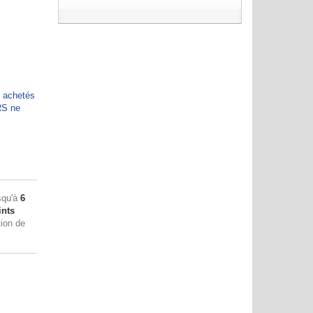
e achetés
RS ne
squ'à
6
nts
tion de