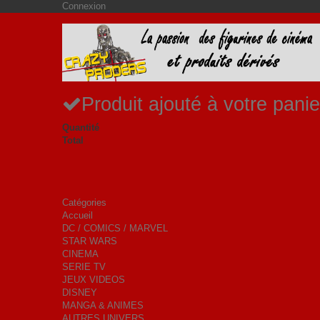
Connexion
Produit ajouté à votre panie
Quantité
Total
Catégories
Accueil
DC / COMICS / MARVEL
STAR WARS
CINEMA
SERIE TV
JEUX VIDEOS
DISNEY
MANGA & ANIMES
AUTRES UNIVERS