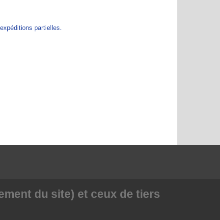
péditions partielles.
ment du site) et ceux de tiers