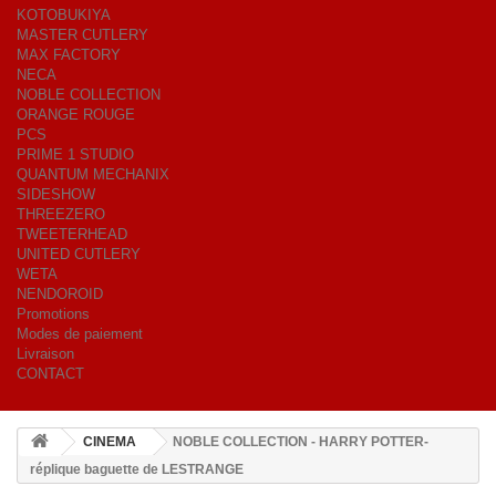
KOTOBUKIYA
MASTER CUTLERY
MAX FACTORY
NECA
NOBLE COLLECTION
ORANGE ROUGE
PCS
PRIME 1 STUDIO
QUANTUM MECHANIX
SIDESHOW
THREEZERO
TWEETERHEAD
UNITED CUTLERY
WETA
NENDOROID
Promotions
Modes de paiement
Livraison
CONTACT
CINEMA
NOBLE COLLECTION - HARRY POTTER-
réplique baguette de LESTRANGE