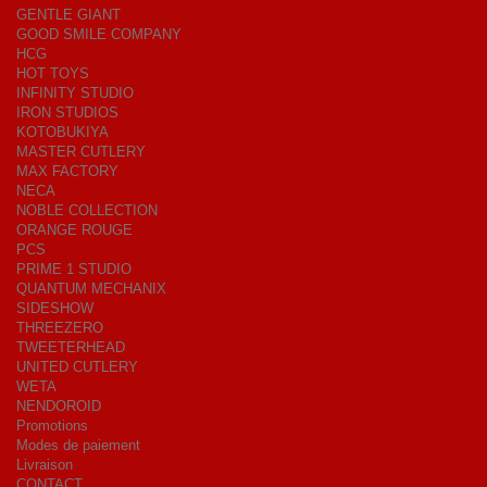
GENTLE GIANT
GOOD SMILE COMPANY
HCG
HOT TOYS
INFINITY STUDIO
IRON STUDIOS
KOTOBUKIYA
MASTER CUTLERY
MAX FACTORY
NECA
NOBLE COLLECTION
ORANGE ROUGE
PCS
PRIME 1 STUDIO
QUANTUM MECHANIX
SIDESHOW
THREEZERO
TWEETERHEAD
UNITED CUTLERY
WETA
NENDOROID
Promotions
Modes de paiement
Livraison
CONTACT