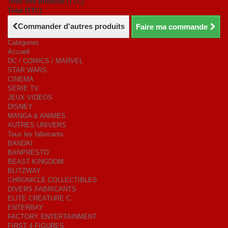
Total des produits (TTC)
Total (TTC)
Commander d'autres produits
Faire ma commande
Catégories
Accueil
DC / COMICS / MARVEL
STAR WARS
CINEMA
SERIE TV
JEUX VIDEOS
DISNEY
MANGA & ANIMES
AUTRES UNIVERS
Tous les fabricants
BANDAI
BANPRESTO
BEAST KINGDOM
BLITZWAY
CHRONICLE COLLECTIBLES
DIVERS FABRICANTS
ELITE CREATURE C.
ENTERBAY
FACTORY ENTERTAINMENT
FIRST 4 FIGURES