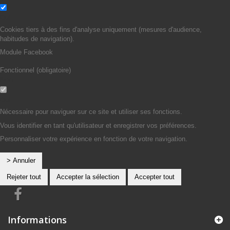
Oui
Cookies tiers à des fins d'analyse uniquement (mesures d'audience,
habitudes de navigation).
Module Facebook
Fonctionnel (obligatoire)
Non
Oui
Nécessaire pour naviguer sur ce site et utiliser ses fonctions.
Vous identifier en tant qu'utilisateur et enregistrer vos préférences.
Personnaliser votre expérience en fonction de votre navigation.
> Annuler
Rejeter tout
Accepter la sélection
Accepter tout
Informations