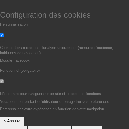
Configuration des cookies
Personnalisation
Non
Oui
Cookies tiers à des fins d'analyse uniquement (mesures d'audience,
habitudes de navigation).
Module Facebook
Fonctionnel (obligatoire)
Non
Oui
Nécessaire pour naviguer sur ce site et utiliser ses fonctions.
Vous identifier en tant qu'utilisateur et enregistrer vos préférences.
Personnaliser votre expérience en fonction de votre navigation.
> Annuler