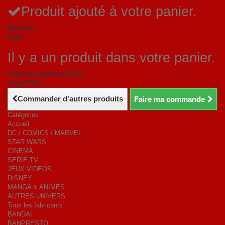
Produit ajouté à votre panier.
Quantité
Total
Il y a un produit dans votre panier.
Total des produits (TTC)
Total (TTC)
Commander d'autres produits
Faire ma commande
Catégories
Accueil
DC / COMICS / MARVEL
STAR WARS
CINEMA
SERIE TV
JEUX VIDEOS
DISNEY
MANGA & ANIMES
AUTRES UNIVERS
Tous les fabricants
BANDAI
BANPRESTO