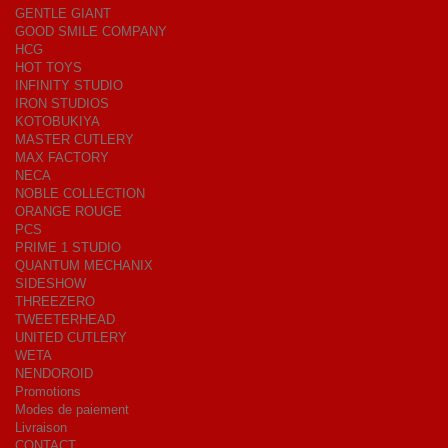
GENTLE GIANT
GOOD SMILE COMPANY
HCG
HOT TOYS
INFINITY STUDIO
IRON STUDIOS
KOTOBUKIYA
MASTER CUTLERY
MAX FACTORY
NECA
NOBLE COLLECTION
ORANGE ROUGE
PCS
PRIME 1 STUDIO
QUANTUM MECHANIX
SIDESHOW
THREEZERO
TWEETERHEAD
UNITED CUTLERY
WETA
NENDOROID
Promotions
Modes de paiement
Livraison
CONTACT