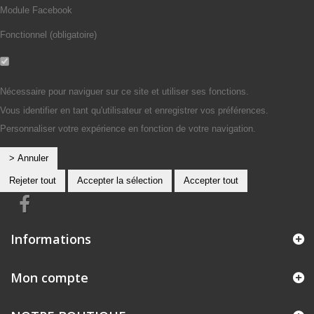
Module Facebook
Fonctionnel (obligatoire)
Non
Oui
Nécessaire pour naviguer sur ce site et utiliser ses fonctions.
Vous identifier en tant qu'utilisateur et enregistrer vos préférences.
Personnaliser votre expérience en fonction de votre navigation.
> Annuler
Rejeter tout
Accepter la sélection
Accepter tout
Informations
Mon compte