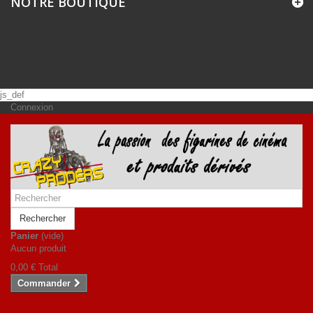
NOTRE BOUTIQUE
js_def
Connexion
Rechercher
Panier
(vide)
Aucun produit
0,00 €
Total
Commander