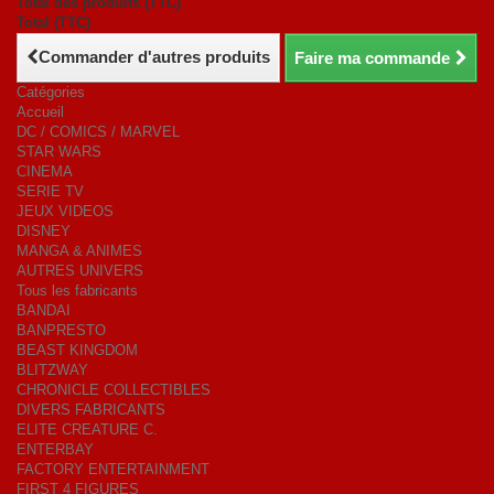
Total des produits (TTC)
Total (TTC)
Commander d'autres produits
Faire ma commande
Catégories
Accueil
DC / COMICS / MARVEL
STAR WARS
CINEMA
SERIE TV
JEUX VIDEOS
DISNEY
MANGA & ANIMES
AUTRES UNIVERS
Tous les fabricants
BANDAI
BANPRESTO
BEAST KINGDOM
BLITZWAY
CHRONICLE COLLECTIBLES
DIVERS FABRICANTS
ELITE CREATURE C.
ENTERBAY
FACTORY ENTERTAINMENT
FIRST 4 FIGURES