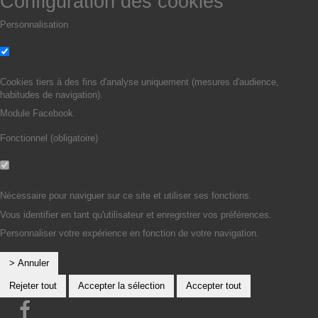
Configuration des cookies
Personnalisation
Non
Oui
Cookies tiers à des fins d'analyse uniquement (mesures d'audience,
habitudes de navigation).
Module Facebook
Fonctionnel (obligatoire)
Non
Oui
Nécessaire pour naviguer sur ce site et utiliser ses fonctions.
Vous identifier en tant qu'utilisateur et enregistrer vos préférences.
Personnaliser votre expérience en fonction de votre navigation.
> Annuler
Rejeter tout
Accepter la sélection
Accepter tout