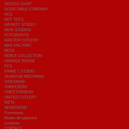
GENTLE GIANT
GOOD SMILE COMPANY
HCG
HOT TOYS
INFINITY STUDIO
IRON STUDIOS
KOTOBUKIYA
MASTER CUTLERY
MAX FACTORY
NECA
NOBLE COLLECTION
ORANGE ROUGE
PCS
PRIME 1 STUDIO
QUANTUM MECHANIX
SIDESHOW
THREEZERO
TWEETERHEAD
UNITED CUTLERY
WETA
NENDOROID
Promotions
Modes de paiement
Livraison
CONTACT