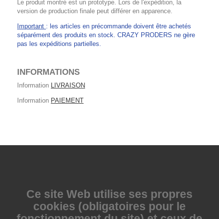
Le produit montré est un prototype. Lors de l'expédition, la
version de production finale peut différer en apparence.
Important
: les articles en précommande doivent être achetés
séparément des produits en stock. CRAZY PRODERS ne gère
pas les expéditions partielles.
INFORMATIONS
Information
LIVRAISON
Information
PAIEMENT
Ce site Web utilise
ses propres
cookies (obligatoires pour le
fonctionnement du site) et ceux de