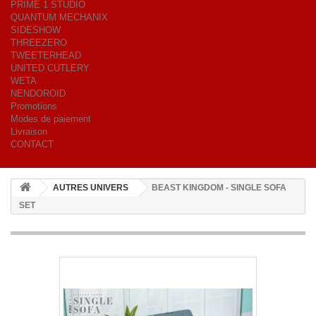
PRIME 1 STUDIO
QUANTUM MECHANIX
SIDESHOW
THREEZERO
TWEETERHEAD
UNITED CUTLERY
WETA
NENDOROID
Promotions
Modes de paiement
Livraison
CONTACT
AUTRES UNIVERS
BEAST KINGDOM - SINGLE SOFA
SET