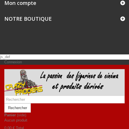
Mon compte
NOTRE BOUTIQUE
js_def
Connexion
Rechercher
Panier
(vide)
Aucun produit
0,00 €
Total