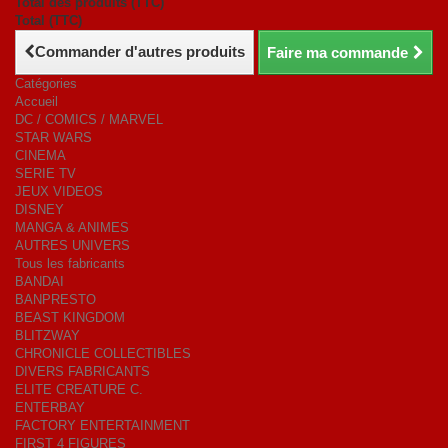
Total des produits (TTC)
Total (TTC)
Commander d'autres produits
Faire ma commande
Catégories
Accueil
DC / COMICS / MARVEL
STAR WARS
CINEMA
SERIE TV
JEUX VIDEOS
DISNEY
MANGA & ANIMES
AUTRES UNIVERS
Tous les fabricants
BANDAI
BANPRESTO
BEAST KINGDOM
BLITZWAY
CHRONICLE COLLECTIBLES
DIVERS FABRICANTS
ELITE CREATURE C.
ENTERBAY
FACTORY ENTERTAINMENT
FIRST 4 FIGURES