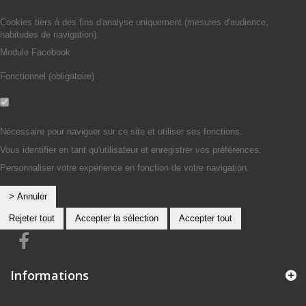
Oui
Cookies tiers à des fins d'analyse uniquement (mesures d'audience,
habitudes de navigation).
Module Facebook
Fonctionnel (obligatoire)
Non
Oui
Nécessaire pour naviguer sur ce site et utiliser ses fonctions.
Vous identifier en tant qu'utilisateur et enregistrer vos préférences.
Personnaliser votre expérience en fonction de votre navigation.
> Annuler
Rejeter tout
Accepter la sélection
Accepter tout
Informations