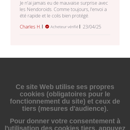
Je n'ai jamais eu de mauvaise surprise avec
les Nendoroids. Comme toujours, l'envoi a
été rapide et le colis bien protégé.
Date
Charles H.
23/04/25
Acheteur vérifié
de
publication
Ce site Web utilise
ses propres
cookies (obligatoires pour le
fonctionnement du site) et ceux de
tiers (mesures d'audience).
Pour donner votre consentement à
l'utilisation des cookies tiers, appuyez