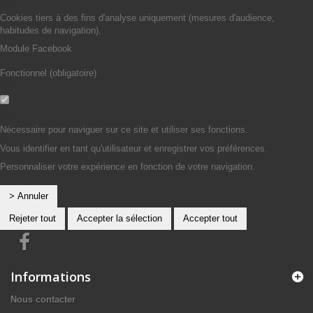
Oui
Cookies tiers à des fins d'analyse uniquement (mesures d'audience,
habitudes de navigation).
Module Facebook
Fonctionnel (obligatoire)
Non
Oui
Nécessaire pour naviguer sur ce site et utiliser ses fonctions.
Vous identifier en tant qu'utilisateur et enregistrer vos préférences.
Personnaliser votre expérience en fonction de votre navigation.
> Annuler
Rejeter tout
Accepter la sélection
Accepter tout
Informations
Nous contacter