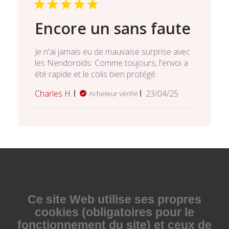
Encore un sans faute
Je n'ai jamais eu de mauvaise surprise avec
les Nendoroids. Comme toujours, l'envoi a
été rapide et le colis bien protégé.
Date
Charles H.
23/04/25
Acheteur vérifié
de
publication
Ce site Web utilise
ses propres
cookies (obligatoires pour le
fonctionnement du site) et ceux de