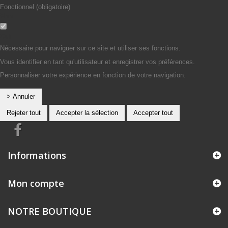
Fonctionnel (obligatoire)
Non
Oui
Nécessaire pour naviguer sur ce site et utiliser ses fonctions.
Vous identifier en tant qu'utilisateur et enregistrer vos préférences.
Personnaliser votre expérience en fonction de votre navigation.
> Annuler
Rejeter tout
Accepter la sélection
Accepter tout
Informations
Mon compte
NOTRE BOUTIQUE