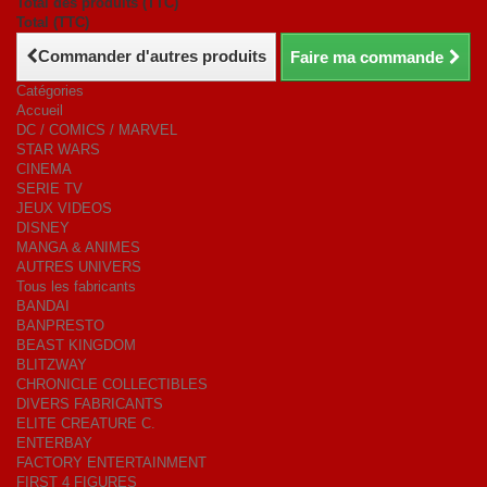
Total des produits (TTC)
Total (TTC)
Commander d'autres produits
Faire ma commande
Catégories
Accueil
DC / COMICS / MARVEL
STAR WARS
CINEMA
SERIE TV
JEUX VIDEOS
DISNEY
MANGA & ANIMES
AUTRES UNIVERS
Tous les fabricants
BANDAI
BANPRESTO
BEAST KINGDOM
BLITZWAY
CHRONICLE COLLECTIBLES
DIVERS FABRICANTS
ELITE CREATURE C.
ENTERBAY
FACTORY ENTERTAINMENT
FIRST 4 FIGURES