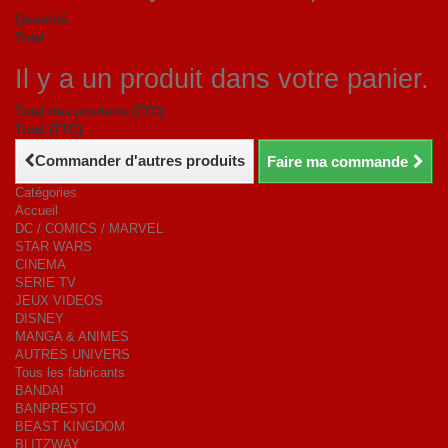
Quantité
Total
Il y a un produit dans votre panier.
Total des produits (TTC)
Total (TTC)
Commander d'autres produits
Faire ma commande
Catégories
Accueil
DC / COMICS / MARVEL
STAR WARS
CINEMA
SERIE TV
JEUX VIDEOS
DISNEY
MANGA & ANIMES
AUTRES UNIVERS
Tous les fabricants
BANDAI
BANPRESTO
BEAST KINGDOM
BLITZWAY