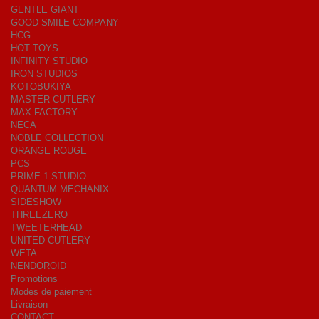
GENTLE GIANT
GOOD SMILE COMPANY
HCG
HOT TOYS
INFINITY STUDIO
IRON STUDIOS
KOTOBUKIYA
MASTER CUTLERY
MAX FACTORY
NECA
NOBLE COLLECTION
ORANGE ROUGE
PCS
PRIME 1 STUDIO
QUANTUM MECHANIX
SIDESHOW
THREEZERO
TWEETERHEAD
UNITED CUTLERY
WETA
NENDOROID
Promotions
Modes de paiement
Livraison
CONTACT