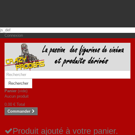
js_def
Connexion
Rechercher
Panier
(vide)
Aucun produit
0,00 €
Total
Commander
Produit ajouté à votre panier.