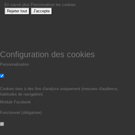
En savoir plus
Personnaliser les cookies
Rejeter tout
J'accepte
Configuration des cookies
Personnalisation
Non
Oui
Cookies tiers à des fins d'analyse uniquement (mesures d'audience,
habitudes de navigation).
Module Facebook
Fonctionnel (obligatoire)
Non
Oui