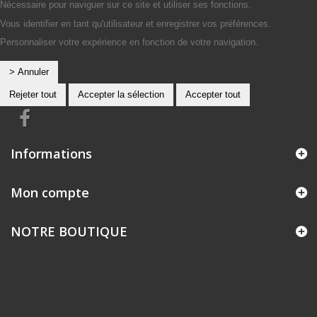
Nécessaire pour naviguer sur ce site et utiliser ses fonctions.
Vous identifier en tant qu'utilisateur et enregistrer vos préférences.
Personnaliser votre expérience en fonction de votre navigation.
> Annuler
Rejeter tout
Accepter la sélection
Accepter tout
Informations
Mon compte
NOTRE BOUTIQUE