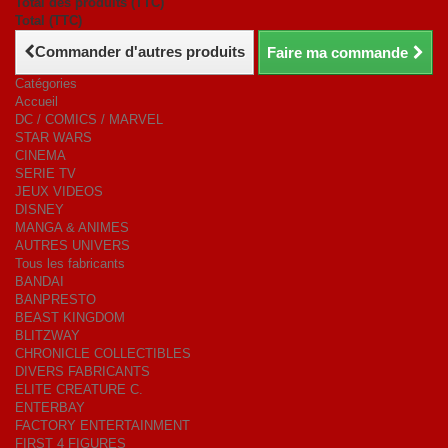
Total des produits (TTC)
Total (TTC)
Commander d'autres produits
Faire ma commande
Catégories
Accueil
DC / COMICS / MARVEL
STAR WARS
CINEMA
SERIE TV
JEUX VIDEOS
DISNEY
MANGA & ANIMES
AUTRES UNIVERS
Tous les fabricants
BANDAI
BANPRESTO
BEAST KINGDOM
BLITZWAY
CHRONICLE COLLECTIBLES
DIVERS FABRICANTS
ELITE CREATURE C.
ENTERBAY
FACTORY ENTERTAINMENT
FIRST 4 FIGURES