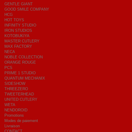
GENTLE GIANT
GOOD SMILE COMPANY
HCG
HOT TOYS
INFINITY STUDIO
IRON STUDIOS
KOTOBUKIYA
MASTER CUTLERY
MAX FACTORY
NECA
NOBLE COLLECTION
ORANGE ROUGE
PCS
PRIME 1 STUDIO
QUANTUM MECHANIX
SIDESHOW
THREEZERO
TWEETERHEAD
UNITED CUTLERY
WETA
NENDOROID
Promotions
Modes de paiement
Livraison
CONTACT