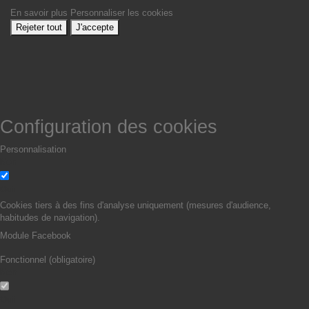
En savoir plus
Personnaliser les cookies
Rejeter tout
J'accepte
Configuration des cookies
Personnalisation
Non
Oui
Cookies tiers à des fins d'analyse uniquement (mesures d'audience,
habitudes de navigation).
Module Facebook
Fonctionnel (obligatoire)
Non
Oui