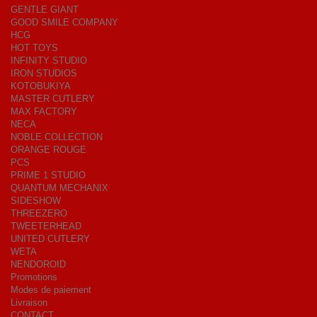
GENTLE GIANT
GOOD SMILE COMPANY
HCG
HOT TOYS
INFINITY STUDIO
IRON STUDIOS
KOTOBUKIYA
MASTER CUTLERY
MAX FACTORY
NECA
NOBLE COLLECTION
ORANGE ROUGE
PCS
PRIME 1 STUDIO
QUANTUM MECHANIX
SIDESHOW
THREEZERO
TWEETERHEAD
UNITED CUTLERY
WETA
NENDOROID
Promotions
Modes de paiement
Livraison
CONTACT