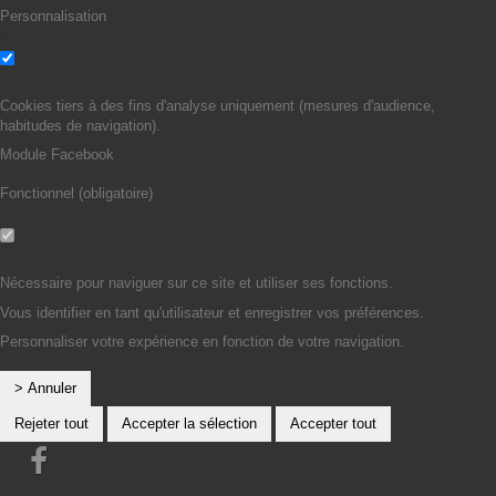
Personnalisation
Non
Oui
Cookies tiers à des fins d'analyse uniquement (mesures d'audience,
habitudes de navigation).
Module Facebook
Fonctionnel (obligatoire)
Non
Oui
Nécessaire pour naviguer sur ce site et utiliser ses fonctions.
Vous identifier en tant qu'utilisateur et enregistrer vos préférences.
Personnaliser votre expérience en fonction de votre navigation.
> Annuler
Rejeter tout
Accepter la sélection
Accepter tout