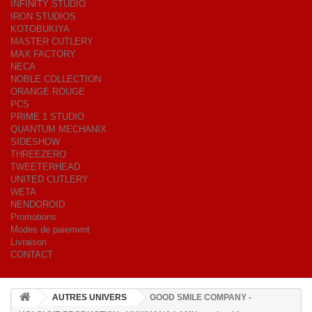
INFINITY STUDIO
IRON STUDIOS
KOTOBUKIYA
MASTER CUTLERY
MAX FACTORY
NECA
NOBLE COLLECTION
ORANGE ROUGE
PCS
PRIME 1 STUDIO
QUANTUM MECHANIX
SIDESHOW
THREEZERO
TWEETERHEAD
UNITED CUTLERY
WETA
NENDOROID
Promotions
Modes de paiement
Livraison
CONTACT
AUTRES UNIVERS
GOOD SMILE COMPANY -