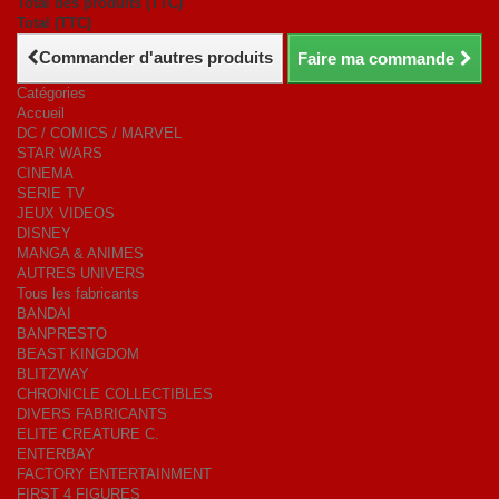
Total des produits (TTC)
Total (TTC)
Commander d'autres produits
Faire ma commande
Catégories
Accueil
DC / COMICS / MARVEL
STAR WARS
CINEMA
SERIE TV
JEUX VIDEOS
DISNEY
MANGA & ANIMES
AUTRES UNIVERS
Tous les fabricants
BANDAI
BANPRESTO
BEAST KINGDOM
BLITZWAY
CHRONICLE COLLECTIBLES
DIVERS FABRICANTS
ELITE CREATURE C.
ENTERBAY
FACTORY ENTERTAINMENT
FIRST 4 FIGURES