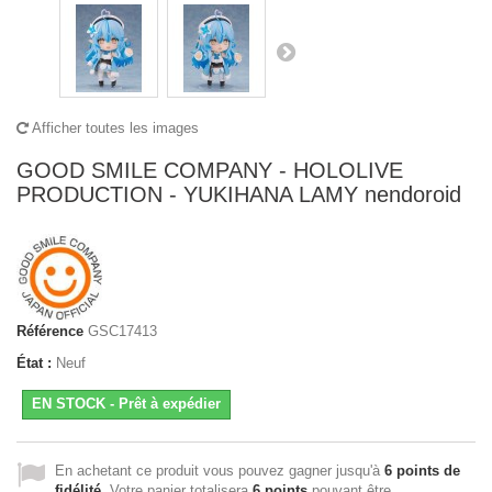
Afficher toutes les images
GOOD SMILE COMPANY - HOLOLIVE
PRODUCTION - YUKIHANA LAMY nendoroid
Référence
GSC17413
État :
Neuf
EN STOCK - Prêt à expédier
En achetant ce produit vous pouvez gagner jusqu'à
6
points de
fidélité
. Votre panier totalisera
6
points
pouvant être