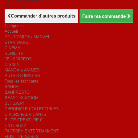
Total des produits (TTC)
Total (TTC)
Commander d'autres produits
Faire ma commande
Catégories
Accueil
DC / COMICS / MARVEL
STAR WARS
CINEMA
SERIE TV
JEUX VIDEOS
DISNEY
MANGA & ANIMES
AUTRES UNIVERS
Tous les fabricants
BANDAI
BANPRESTO
BEAST KINGDOM
BLITZWAY
CHRONICLE COLLECTIBLES
DIVERS FABRICANTS
ELITE CREATURE C.
ENTERBAY
FACTORY ENTERTAINMENT
FIRST 4 FIGURES