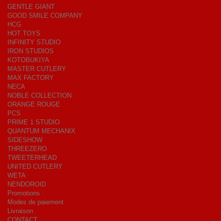
GENTLE GIANT
GOOD SMILE COMPANY
HCG
HOT TOYS
INFINITY STUDIO
IRON STUDIOS
KOTOBUKIYA
MASTER CUTLERY
MAX FACTORY
NECA
NOBLE COLLECTION
ORANGE ROUGE
PCS
PRIME 1 STUDIO
QUANTUM MECHANIX
SIDESHOW
THREEZERO
TWEETERHEAD
UNITED CUTLERY
WETA
NENDOROID
Promotions
Modes de paiement
Livraison
CONTACT