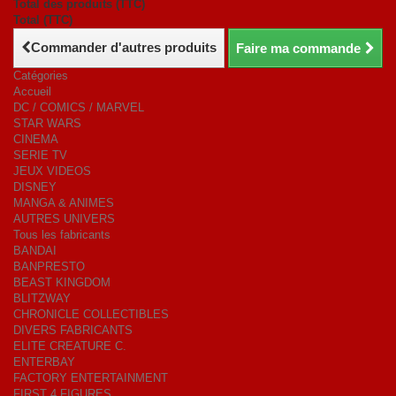
Total des produits (TTC)
Total (TTC)
Commander d'autres produits
Faire ma commande
Catégories
Accueil
DC / COMICS / MARVEL
STAR WARS
CINEMA
SERIE TV
JEUX VIDEOS
DISNEY
MANGA & ANIMES
AUTRES UNIVERS
Tous les fabricants
BANDAI
BANPRESTO
BEAST KINGDOM
BLITZWAY
CHRONICLE COLLECTIBLES
DIVERS FABRICANTS
ELITE CREATURE C.
ENTERBAY
FACTORY ENTERTAINMENT
FIRST 4 FIGURES