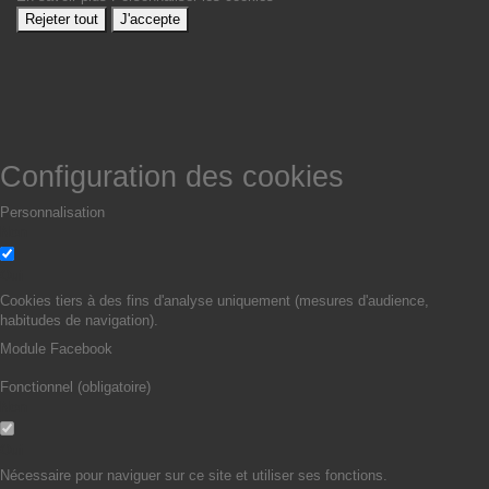
Rejeter tout
J'accepte
Configuration des cookies
Personnalisation
Non
Oui
Cookies tiers à des fins d'analyse uniquement (mesures d'audience,
habitudes de navigation).
Module Facebook
Fonctionnel (obligatoire)
Non
Oui
Nécessaire pour naviguer sur ce site et utiliser ses fonctions.