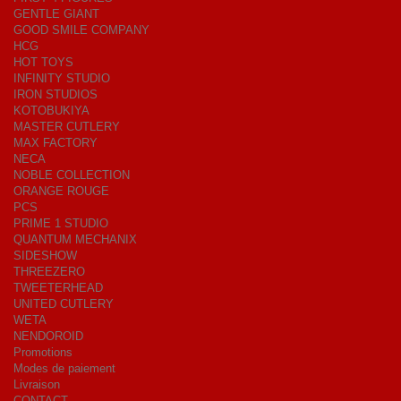
GENTLE GIANT
GOOD SMILE COMPANY
HCG
HOT TOYS
INFINITY STUDIO
IRON STUDIOS
KOTOBUKIYA
MASTER CUTLERY
MAX FACTORY
NECA
NOBLE COLLECTION
ORANGE ROUGE
PCS
PRIME 1 STUDIO
QUANTUM MECHANIX
SIDESHOW
THREEZERO
TWEETERHEAD
UNITED CUTLERY
WETA
NENDOROID
Promotions
Modes de paiement
Livraison
CONTACT