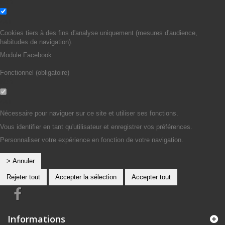
Non
Oui
Cookies tiers à des fins d'analyse uniquement (mesures d'audience,
habitudes de navigation).
Module Facebook
Fonctionnel (obligatoire)
Non
Oui
Nécessaire pour naviguer sur ce site et utiliser ses fonctions.
Vous identifier en tant qu'utilisateur et enregistrer vos préférences.
Personnaliser votre expérience en fonction de votre navigation.
> Annuler
Rejeter tout
Accepter la sélection
Accepter tout
Informations