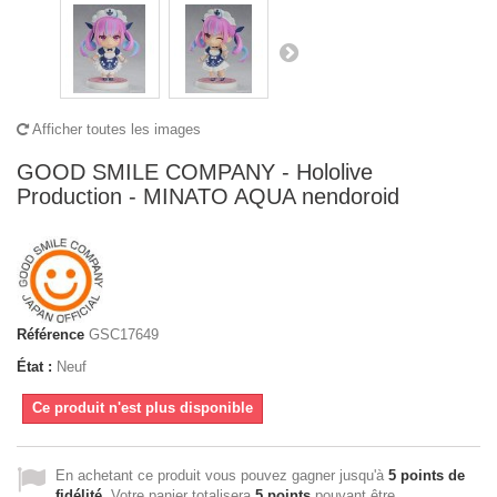
Afficher toutes les images
GOOD SMILE COMPANY - Hololive
Production - MINATO AQUA nendoroid
Référence
GSC17649
État :
Neuf
Ce produit n'est plus disponible
En achetant ce produit vous pouvez gagner jusqu'à
5
points de
fidélité
. Votre panier totalisera
5
points
pouvant être