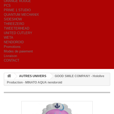
ORANGE ROUGE
PCS
PRIME 1 STUDIO
QUANTUM MECHANIX
SIDESHOW
THREEZERO
TWEETERHEAD
UNITED CUTLERY
WETA
NENDOROID
Promotions
Modes de paiement
Livraison
CONTACT
AUTRES UNIVERS
GOOD SMILE COMPANY - Hololive
Production - MINATO AQUA nendoroid