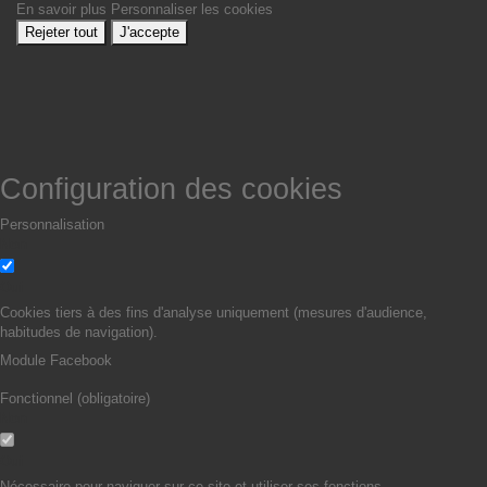
En savoir plus
Personnaliser les cookies
Rejeter tout
J'accepte
Configuration des cookies
Personnalisation
Non
Oui
Cookies tiers à des fins d'analyse uniquement (mesures d'audience,
habitudes de navigation).
Module Facebook
Fonctionnel (obligatoire)
Non
Oui
Nécessaire pour naviguer sur ce site et utiliser ses fonctions.