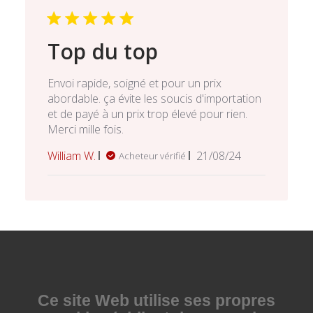
Top du top
Envoi rapide, soigné et pour un prix
abordable. ça évite les soucis d'importation
et de payé à un prix trop élevé pour rien.
Merci mille fois.
Date
William W.
21/08/24
Acheteur vérifié
de
publication
Ce site Web utilise
ses propres