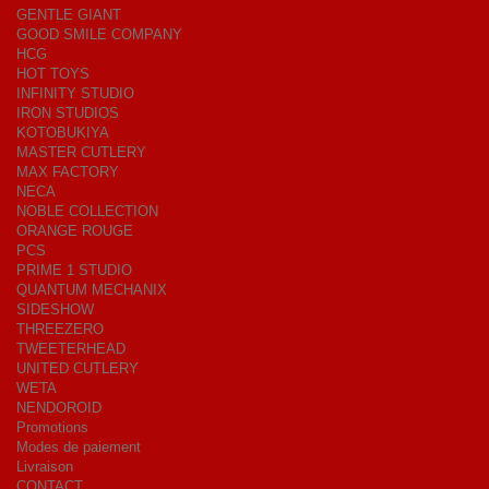
GENTLE GIANT
GOOD SMILE COMPANY
HCG
HOT TOYS
INFINITY STUDIO
IRON STUDIOS
KOTOBUKIYA
MASTER CUTLERY
MAX FACTORY
NECA
NOBLE COLLECTION
ORANGE ROUGE
PCS
PRIME 1 STUDIO
QUANTUM MECHANIX
SIDESHOW
THREEZERO
TWEETERHEAD
UNITED CUTLERY
WETA
NENDOROID
Promotions
Modes de paiement
Livraison
CONTACT