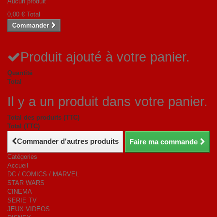
Aucun produit
0,00 €
Total
Commander
Produit ajouté à votre panier.
Quantité
Total
Il y a un produit dans votre panier.
Total des produits (TTC)
Total (TTC)
Commander d'autres produits
Faire ma commande
Catégories
Accueil
DC / COMICS / MARVEL
STAR WARS
CINEMA
SERIE TV
JEUX VIDEOS