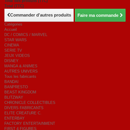
Total des produits (TTC)
Total (TTC)
Commander d'autres produits
Faire ma commande
Catégories
Accueil
DC / COMICS / MARVEL
STAR WARS
CINEMA
SERIE TV
JEUX VIDEOS
DISNEY
MANGA & ANIMES
AUTRES UNIVERS
Tous les fabricants
BANDAI
BANPRESTO
BEAST KINGDOM
BLITZWAY
CHRONICLE COLLECTIBLES
DIVERS FABRICANTS
ELITE CREATURE C.
ENTERBAY
FACTORY ENTERTAINMENT
FIRST 4 FIGURES