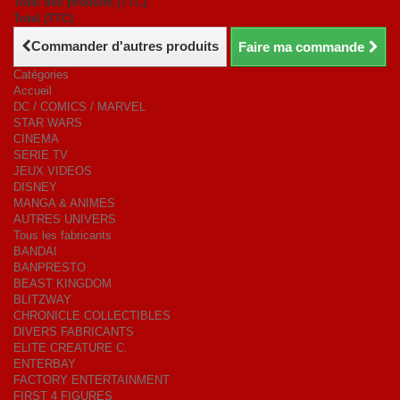
Total des produits (TTC)
Total (TTC)
Commander d'autres produits
Faire ma commande
Catégories
Accueil
DC / COMICS / MARVEL
STAR WARS
CINEMA
SERIE TV
JEUX VIDEOS
DISNEY
MANGA & ANIMES
AUTRES UNIVERS
Tous les fabricants
BANDAI
BANPRESTO
BEAST KINGDOM
BLITZWAY
CHRONICLE COLLECTIBLES
DIVERS FABRICANTS
ELITE CREATURE C.
ENTERBAY
FACTORY ENTERTAINMENT
FIRST 4 FIGURES