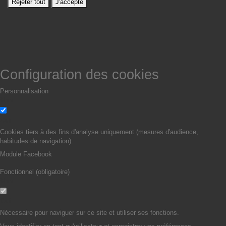
Rejeter tout
J'accepte
Configuration des cookies
Personnalisation
Non
Oui
Cookies tiers à des fins d'analyse uniquement (mesures d'audience,
habitudes de navigation).
Module Facebook
Fonctionnel (obligatoire)
Non
Oui
Nécessaire pour naviguer sur ce site et utiliser ses fonctions.