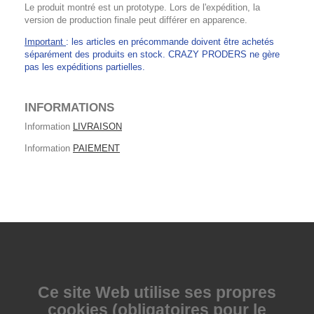
Le produit montré est un prototype. Lors de l'expédition, la
version de production finale peut différer en apparence.
Important
: les articles en précommande doivent être achetés
séparément des produits en stock. CRAZY PRODERS ne gère
pas les expéditions partielles.
INFORMATIONS
Information
LIVRAISON
Information
PAIEMENT
Ce site Web utilise
ses propres
cookies (obligatoires pour le