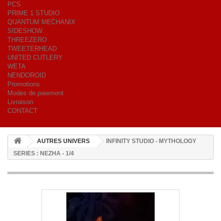
PCS
PRIME 1 STUDIO
QUANTUM MECHANIX
SIDESHOW
THREEZERO
TWEETERHEAD
UNITED CUTLERY
WETA
NENDOROID
Promotions
Modes de paiement
Livraison
CONTACT
AUTRES UNIVERS
INFINITY STUDIO - MYTHOLOGY
SERIES : NEZHA - 1/4