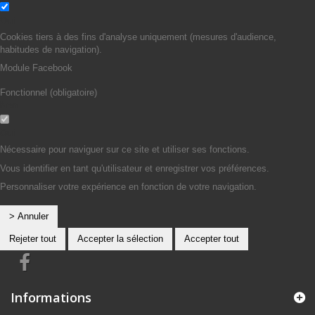
Oui
Cookies tiers à des fins d'analyse uniquement (mesures d'audience,
habitudes de navigation).
Module Facebook
Fonctionnel (obligatoire)
Non
Oui
Nécessaire pour naviguer sur ce site et utiliser ses fonctions.
Vous identifier en tant qu'utilisateur et enregistrer vos préférences.
Personnaliser votre expérience en fonction de votre navigation.
> Annuler
Rejeter tout
Accepter la sélection
Accepter tout
Informations