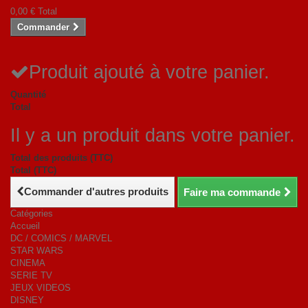
0,00 €
Total
Commander
Produit ajouté à votre panier.
Quantité
Total
Il y a un produit dans votre panier.
Total des produits (TTC)
Total (TTC)
Commander d'autres produits
Faire ma commande
Catégories
Accueil
DC / COMICS / MARVEL
STAR WARS
CINEMA
SERIE TV
JEUX VIDEOS
DISNEY