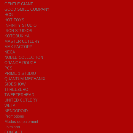
GENTLE GIANT
GOOD SMILE COMPANY
HCG
HOT TOYS
INFINITY STUDIO
IRON STUDIOS
KOTOBUKIYA
MASTER CUTLERY
MAX FACTORY
NECA
NOBLE COLLECTION
ORANGE ROUGE
PCS
PRIME 1 STUDIO
QUANTUM MECHANIX
SIDESHOW
THREEZERO
TWEETERHEAD
UNITED CUTLERY
WETA
NENDOROID
Promotions
Modes de paiement
Livraison
CONTACT