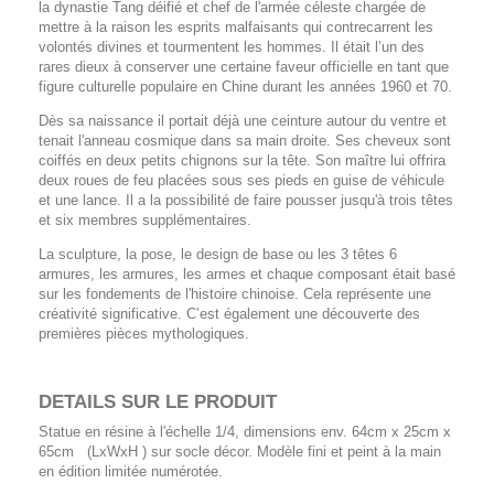
la dynastie Tang déifié et chef de l'armée céleste chargée de
mettre à la raison les esprits malfaisants qui contrecarrent les
volontés divines et tourmentent les hommes. Il était l’un des
rares dieux à conserver une certaine faveur officielle en tant que
figure culturelle populaire en Chine durant les années 1960 et 70.
Dès sa naissance il portait déjà une ceinture autour du ventre et
tenait l'anneau cosmique dans sa main droite. Ses cheveux sont
coiffés en deux petits chignons sur la tête. Son maître lui offrira
deux roues de feu placées sous ses pieds en guise de véhicule
et une lance. Il a la possibilité de faire pousser jusqu'à trois têtes
et six membres supplémentaires.
La sculpture, la pose, le design de base ou les 3 têtes 6
armures, les armures, les armes et chaque composant était basé
sur les fondements de l'histoire chinoise. Cela représente une
créativité significative. C’est également une découverte des
premières pièces mythologiques.
DETAILS SUR LE PRODUIT
Statue en résine à l'échelle 1/4, dimensions env. 64cm x 25cm x
65cm (LxWxH ) sur socle décor. Modèle fini et peint à la main
en édition limitée numérotée.