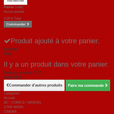
Rechercher
Panier
(vide)
Aucun produit
0,00 €
Total
Commander
Produit ajouté à votre panier.
Quantité
Total
Il y a un produit dans votre panier.
Total des produits (TTC)
Total (TTC)
Commander d'autres produits
Faire ma commande
Catégories
Accueil
DC / COMICS / MARVEL
STAR WARS
CINEMA