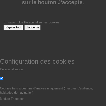
sur le bouton J'accepte.
En savoir plus
Personnaliser les cookies
Rejeter tout
J'accepte
Configuration des cookies
Personnalisation
Non
Oui
Cookies tiers à des fins d'analyse uniquement (mesures d'audience,
habitudes de navigation).
Module Facebook