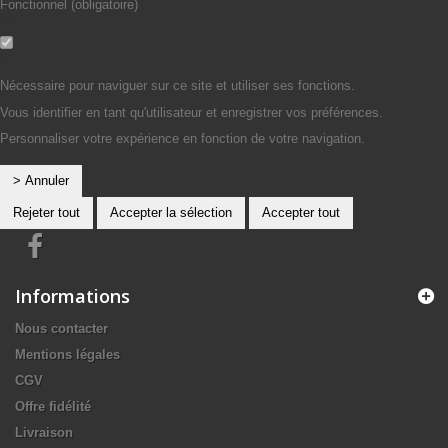
Fonctionnel (obligatoire)
Non
Oui
Nécessaire pour naviguer sur ce site et utiliser ses fonctions.
Vous identifier en tant qu'utilisateur et enregistrer vos préférences.
Personnaliser votre expérience en fonction de votre navigation.
> Annuler
Rejeter tout
Accepter la sélection
Accepter tout
Informations
Nous contacter
Mentions légales
CGV
Offre fidélité
Livraison