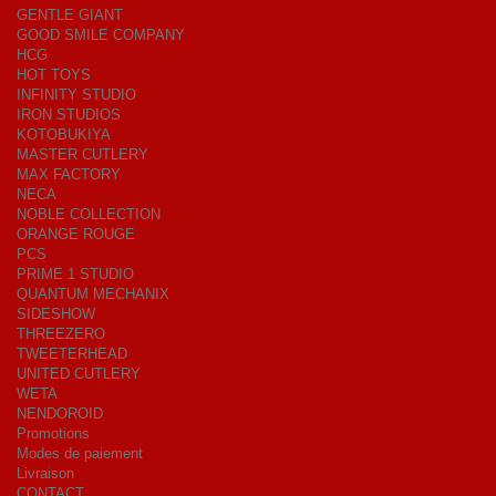
GENTLE GIANT
GOOD SMILE COMPANY
HCG
HOT TOYS
INFINITY STUDIO
IRON STUDIOS
KOTOBUKIYA
MASTER CUTLERY
MAX FACTORY
NECA
NOBLE COLLECTION
ORANGE ROUGE
PCS
PRIME 1 STUDIO
QUANTUM MECHANIX
SIDESHOW
THREEZERO
TWEETERHEAD
UNITED CUTLERY
WETA
NENDOROID
Promotions
Modes de paiement
Livraison
CONTACT