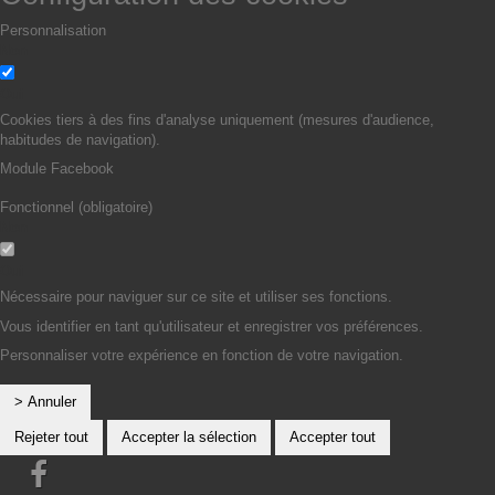
Personnalisation
Non
Oui
Cookies tiers à des fins d'analyse uniquement (mesures d'audience,
habitudes de navigation).
Module Facebook
Fonctionnel (obligatoire)
Non
Oui
Nécessaire pour naviguer sur ce site et utiliser ses fonctions.
Vous identifier en tant qu'utilisateur et enregistrer vos préférences.
Personnaliser votre expérience en fonction de votre navigation.
> Annuler
Rejeter tout
Accepter la sélection
Accepter tout