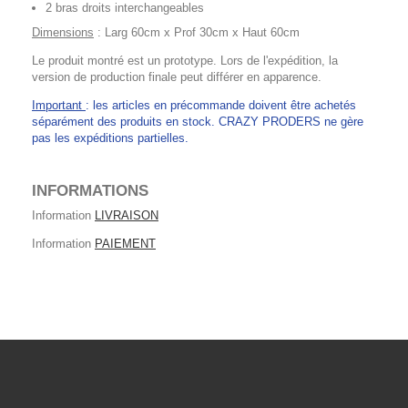
2 bras droits interchangeables
Dimensions
: Larg 60cm x Prof 30cm x Haut 60cm
Le produit montré est un prototype. Lors de l'expédition, la
version de production finale peut différer en apparence.
Important
: les articles en précommande doivent être achetés
séparément des produits en stock. CRAZY PRODERS ne gère
pas les expéditions partielles.
INFORMATIONS
Information
LIVRAISON
Information
PAIEMENT