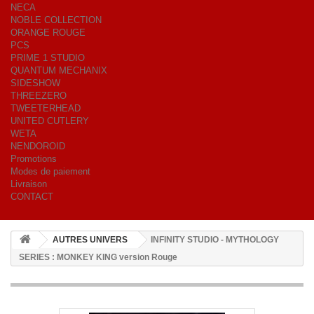
NECA
NOBLE COLLECTION
ORANGE ROUGE
PCS
PRIME 1 STUDIO
QUANTUM MECHANIX
SIDESHOW
THREEZERO
TWEETERHEAD
UNITED CUTLERY
WETA
NENDOROID
Promotions
Modes de paiement
Livraison
CONTACT
AUTRES UNIVERS
INFINITY STUDIO - MYTHOLOGY
SERIES : MONKEY KING version Rouge