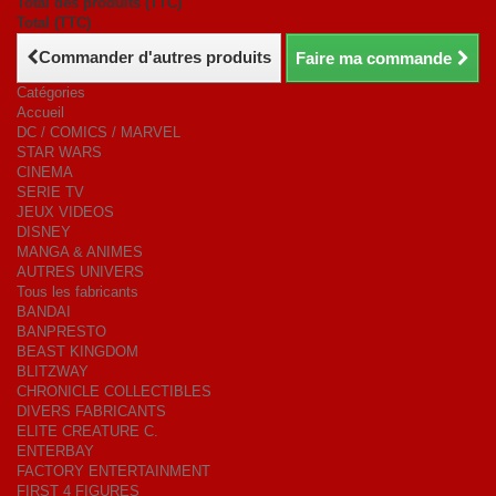
Total des produits (TTC)
Total (TTC)
Commander d'autres produits
Faire ma commande
Catégories
Accueil
DC / COMICS / MARVEL
STAR WARS
CINEMA
SERIE TV
JEUX VIDEOS
DISNEY
MANGA & ANIMES
AUTRES UNIVERS
Tous les fabricants
BANDAI
BANPRESTO
BEAST KINGDOM
BLITZWAY
CHRONICLE COLLECTIBLES
DIVERS FABRICANTS
ELITE CREATURE C.
ENTERBAY
FACTORY ENTERTAINMENT
FIRST 4 FIGURES