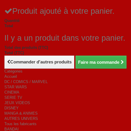
Produit ajouté à votre panier.
Quantité
Total
Il y a un produit dans votre panier.
Total des produits (TTC)
Total (TTC)
Commander d'autres produits
Faire ma commande
Catégories
Accueil
DC / COMICS / MARVEL
STAR WARS
CINEMA
SERIE TV
JEUX VIDEOS
DISNEY
MANGA & ANIMES
AUTRES UNIVERS
Tous les fabricants
BANDAI