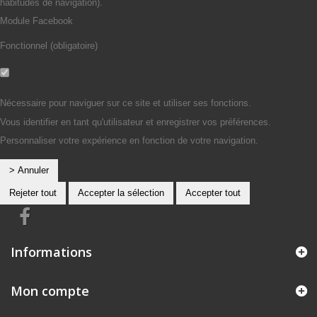
habitudes de navigation).
Module Facebook
Fonctionnel (obligatoire)
Non
Oui
Nécessaire pour naviguer sur ce site et utiliser ses fonctions.
Vous identifier en tant qu'utilisateur et enregistrer vos préférences.
Personnaliser votre expérience en fonction de votre navigation.
> Annuler
Rejeter tout
Accepter la sélection
Accepter tout
Informations
Mon compte