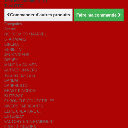
Total des produits (TTC)
Total (TTC)
Commander d'autres produits
Faire ma commande
Catégories
Accueil
DC / COMICS / MARVEL
STAR WARS
CINEMA
SERIE TV
JEUX VIDEOS
DISNEY
MANGA & ANIMES
AUTRES UNIVERS
Tous les fabricants
BANDAI
BANPRESTO
BEAST KINGDOM
BLITZWAY
CHRONICLE COLLECTIBLES
DIVERS FABRICANTS
ELITE CREATURE C.
ENTERBAY
FACTORY ENTERTAINMENT
FIRST 4 FIGURES