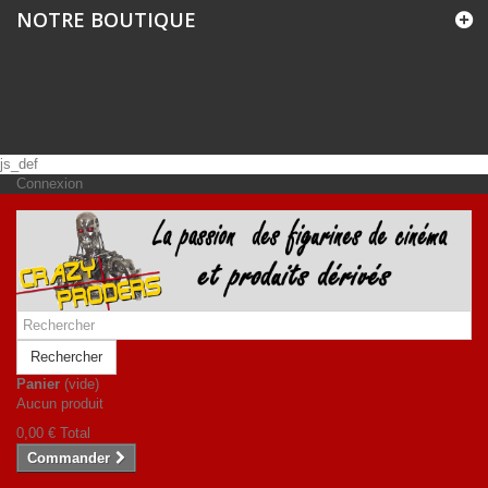
NOTRE BOUTIQUE
js_def
Connexion
Rechercher
Panier
(vide)
Aucun produit
0,00 €
Total
Commander