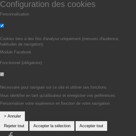
Configuration des cookies
Personnalisation
Non
Oui
Cookies tiers à des fins d'analyse uniquement (mesures d'audience,
habitudes de navigation).
Module Facebook
Fonctionnel (obligatoire)
Non
Oui
Nécessaire pour naviguer sur ce site et utiliser ses fonctions.
Vous identifier en tant qu'utilisateur et enregistrer vos préférences.
Personnaliser votre expérience en fonction de votre navigation.
> Annuler
Rejeter tout
Accepter la sélection
Accepter tout