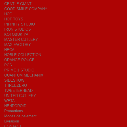
GENTLE GIANT
GOOD SMILE COMPANY
HCG
HOT TOYS
INFINITY STUDIO
IRON STUDIOS
KOTOBUKIYA
MASTER CUTLERY
MAX FACTORY
NECA
NOBLE COLLECTION
ORANGE ROUGE
PCS
PRIME 1 STUDIO
QUANTUM MECHANIX
SIDESHOW
THREEZERO
TWEETERHEAD
UNITED CUTLERY
WETA
NENDOROID
Promotions
Modes de paiement
Livraison
CONTACT