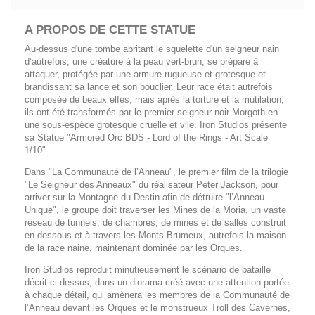
A PROPOS DE CETTE
STATUE
Au-dessus d'une tombe abritant le squelette d'un seigneur nain
d’autrefois, une créature à la peau vert-brun, se prépare à
attaquer, protégée par une armure rugueuse et grotesque et
brandissant sa lance et son bouclier. Leur race était autrefois
composée de beaux elfes, mais après la torture et la mutilation,
ils ont été transformés par le premier seigneur noir Morgoth en
une sous-espèce grotesque cruelle et vile. Iron Studios présente
sa Statue "Armored Orc BDS - Lord of the Rings - Art Scale
1/10".
Dans "La Communauté de l’Anneau", le premier film de la trilogie
"Le Seigneur des Anneaux" du réalisateur Peter Jackson, pour
arriver sur la Montagne du Destin afin de détruire "l’Anneau
Unique", le groupe doit traverser les Mines de la Moria, un vaste
réseau de tunnels, de chambres, de mines et de salles construit
en dessous et à travers les Monts Brumeux, autrefois la maison
de la race naine, maintenant dominée par les Orques.
Iron Studios reproduit minutieusement le scénario de bataille
décrit ci-dessus, dans un diorama créé avec une attention portée
à chaque détail, qui amènera les membres de la Communauté de
l’Anneau devant les Orques et le monstrueux Troll des Cavernes,