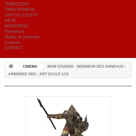
THREEZERO
TWEETERHEAD
UNITED CUTLERY
WETA
NENDOROID
Promotions
Modes de paiement
Livraison
CONTACT
CINEMA
IRON STUDIOS - SEIGNEUR DES ANNEAUX :
ARMORED ORC - ART SCALE 1/10