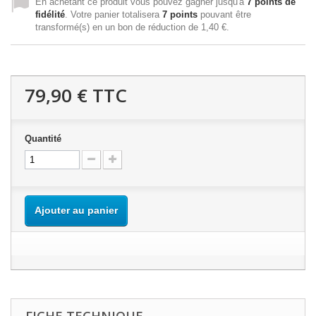
En achetant ce produit vous pouvez gagner jusqu'à
7
points de
fidélité
. Votre panier totalisera
7
points
pouvant être
transformé(s) en un bon de réduction de
1,40 €
.
79,90 €
TTC
Quantité
Ajouter au panier
FICHE TECHNIQUE