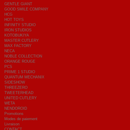
GENTLE GIANT
GOOD SMILE COMPANY
HCG
HOT TOYS
INFINITY STUDIO
IRON STUDIOS
KOTOBUKIYA
MASTER CUTLERY
MAX FACTORY
NECA
NOBLE COLLECTION
ORANGE ROUGE
PCS
PRIME 1 STUDIO
QUANTUM MECHANIX
SIDESHOW
THREEZERO
TWEETERHEAD
UNITED CUTLERY
WETA
NENDOROID
Promotions
Modes de paiement
Livraison
CONTACT