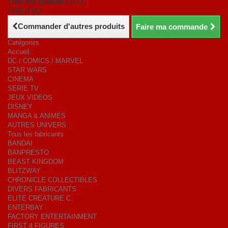
Total des produits (TTC)
Total (TTC)
Commander d'autres produits
Faire ma commande
Catégories
Accueil
DC / COMICS / MARVEL
STAR WARS
CINEMA
SERIE TV
JEUX VIDEOS
DISNEY
MANGA & ANIMES
AUTRES UNIVERS
Tous les fabricants
BANDAI
BANPRESTO
BEAST KINGDOM
BLITZWAY
CHRONICLE COLLECTIBLES
DIVERS FABRICANTS
ELITE CREATURE C.
ENTERBAY
FACTORY ENTERTAINMENT
FIRST 4 FIGURES