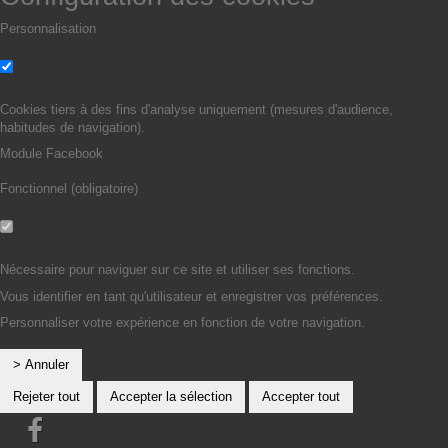
Personnalisation
Non
Oui
Cookies tiers à des fins d'analyse uniquement (mesures d'audience,
habitudes de navigation).
Module Facebook
Fonctionnel (obligatoire)
Non
Oui
Nécessaire pour naviguer sur ce site et utiliser ses fonctions.
Vous identifier en tant qu'utilisateur et enregistrer vos préférences.
Personnaliser votre expérience en fonction de votre navigation.
> Annuler
Rejeter tout
Accepter la sélection
Accepter tout