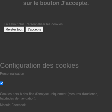
sur le bouton J'accepte.
En savoir plus
Personnaliser les cookies
Rejeter tout
J'accepte
Configuration des cookies
Personnalisation
Non
Oui
Cookies tiers à des fins d'analyse uniquement (mesures d'audience,
habitudes de navigation).
Module Facebook