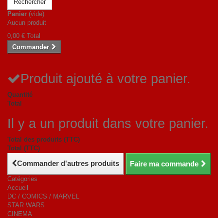
Rechercher
Panier
(vide)
Aucun produit
0,00 €
Total
Commander
Produit ajouté à votre panier.
Quantité
Total
Il y a un produit dans votre panier.
Total des produits (TTC)
Total (TTC)
Commander d'autres produits
Faire ma commande
Catégories
Accueil
DC / COMICS / MARVEL
STAR WARS
CINEMA