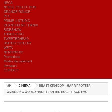
NECA
NOBLE COLLECTION
ORANGE ROUGE
PCS
PRIME 1 STUDIO
QUANTUM MECHANIX
SIDESHOW
THREEZERO
TWEETERHEAD
UNITED CUTLERY
WETA
NENDOROID
Promotions
Modes de paiement
Livraison
CONTACT
CINEMA
BEAST KINGDOM - HARRY POTTER -
WIZARDING WORLD HARRY POTTER EGG ATTACK PVC