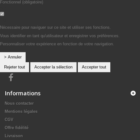
Fonctionnel (obligatoire)
Non
Oui
Nécessaire pour naviguer sur ce site et utiliser ses fonctions.
Vous identifier en tant qu'utilisateur et enregistrer vos préférences.
Personnaliser votre expérience en fonction de votre navigation.
> Annuler
Rejeter tout
Accepter la sélection
Accepter tout
Informations
Nous contacter
Mentions légales
CGV
Offre fidélité
Livraison