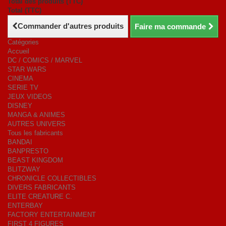
Total des produits (TTC)
Total (TTC)
Commander d'autres produits
Faire ma commande
Catégories
Accueil
DC / COMICS / MARVEL
STAR WARS
CINEMA
SERIE TV
JEUX VIDEOS
DISNEY
MANGA & ANIMES
AUTRES UNIVERS
Tous les fabricants
BANDAI
BANPRESTO
BEAST KINGDOM
BLITZWAY
CHRONICLE COLLECTIBLES
DIVERS FABRICANTS
ELITE CREATURE C.
ENTERBAY
FACTORY ENTERTAINMENT
FIRST 4 FIGURES