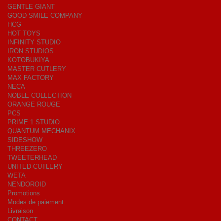
GENTLE GIANT
GOOD SMILE COMPANY
HCG
HOT TOYS
INFINITY STUDIO
IRON STUDIOS
KOTOBUKIYA
MASTER CUTLERY
MAX FACTORY
NECA
NOBLE COLLECTION
ORANGE ROUGE
PCS
PRIME 1 STUDIO
QUANTUM MECHANIX
SIDESHOW
THREEZERO
TWEETERHEAD
UNITED CUTLERY
WETA
NENDOROID
Promotions
Modes de paiement
Livraison
CONTACT