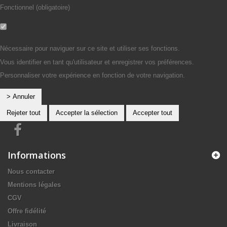
Fonctionnel (obligatoire)
Non
Oui
Nécessaire pour naviguer sur ce site et utiliser ses fonctions.
Vous identifier en tant qu'utilisateur et enregistrer vos préférences.
Personnaliser votre expérience en fonction de votre navigation.
> Annuler
Rejeter tout
Accepter la sélection
Accepter tout
Informations
Nous contacter
Mentions légales
CGV
Offre fidélité
Livraison