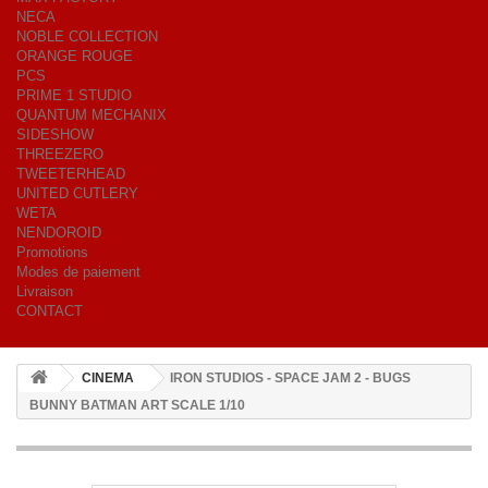
NECA
NOBLE COLLECTION
ORANGE ROUGE
PCS
PRIME 1 STUDIO
QUANTUM MECHANIX
SIDESHOW
THREEZERO
TWEETERHEAD
UNITED CUTLERY
WETA
NENDOROID
Promotions
Modes de paiement
Livraison
CONTACT
CINEMA
IRON STUDIOS - SPACE JAM 2 - BUGS
BUNNY BATMAN ART SCALE 1/10