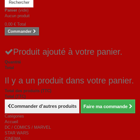
Rechercher
Panier
(vide)
Aucun produit
0,00 €
Total
Commander
Produit ajouté à votre panier.
Quantité
Total
Il y a un produit dans votre panier.
Total des produits (TTC)
Total (TTC)
Commander d'autres produits
Faire ma commande
Catégories
Accueil
DC / COMICS / MARVEL
STAR WARS
CINEMA