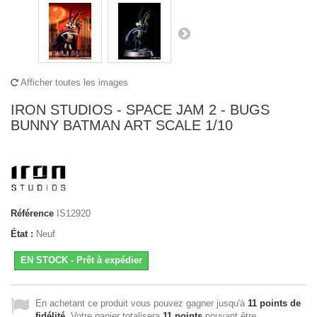
Afficher toutes les images
IRON STUDIOS - SPACE JAM 2 - BUGS
BUNNY BATMAN ART SCALE 1/10
Référence
IS12920
État :
Neuf
EN STOCK - Prêt à expédier
En achetant ce produit vous pouvez gagner jusqu'à
11
points de
fidélité
. Votre panier totalisera
11
points
pouvant être