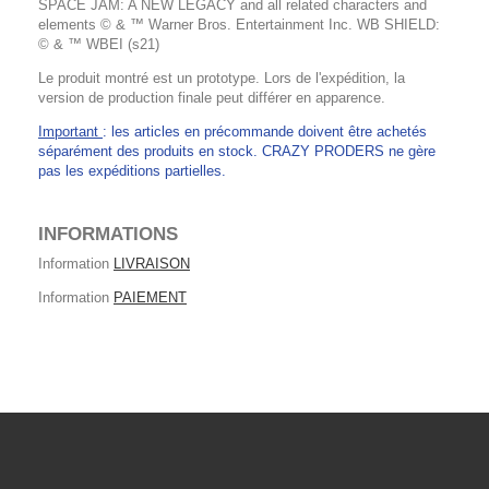
SPACE JAM: A NEW LEGACY and all related characters and
elements © & ™ Warner Bros. Entertainment Inc. WB SHIELD:
© & ™ WBEI (s21)
Le produit montré est un prototype. Lors de l'expédition, la
version de production finale peut différer en apparence.
Important
: les articles en précommande doivent être achetés
séparément des produits en stock. CRAZY PRODERS ne gère
pas les expéditions partielles.
INFORMATIONS
Information
LIVRAISON
Information
PAIEMENT