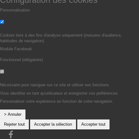
Personnalisation
Non
Oui
Cookies tiers à des fins d'analyse uniquement (mesures d'audience,
habitudes de navigation).
Module Facebook
Fonctionnel (obligatoire)
Non
Oui
Nécessaire pour naviguer sur ce site et utiliser ses fonctions.
Vous identifier en tant qu'utilisateur et enregistrer vos préférences.
Personnaliser votre expérience en fonction de votre navigation.
> Annuler
Rejeter tout
Accepter la sélection
Accepter tout