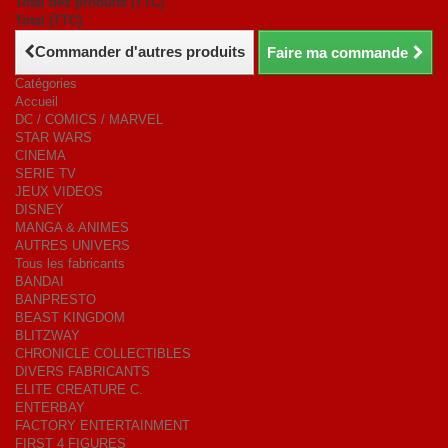
Total des produits (TTC)
Total (TTC)
Commander d'autres produits
Faire ma commande
Catégories
Accueil
DC / COMICS / MARVEL
STAR WARS
CINEMA
SERIE TV
JEUX VIDEOS
DISNEY
MANGA & ANIMES
AUTRES UNIVERS
Tous les fabricants
BANDAI
BANPRESTO
BEAST KINGDOM
BLITZWAY
CHRONICLE COLLECTIBLES
DIVERS FABRICANTS
ELITE CREATURE C.
ENTERBAY
FACTORY ENTERTAINMENT
FIRST 4 FIGURES