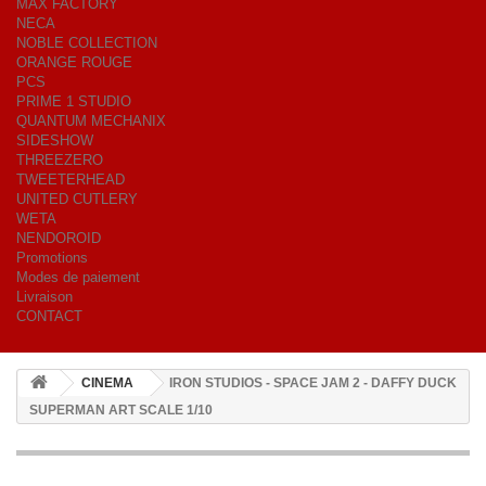
MAX FACTORY
NECA
NOBLE COLLECTION
ORANGE ROUGE
PCS
PRIME 1 STUDIO
QUANTUM MECHANIX
SIDESHOW
THREEZERO
TWEETERHEAD
UNITED CUTLERY
WETA
NENDOROID
Promotions
Modes de paiement
Livraison
CONTACT
CINEMA
IRON STUDIOS - SPACE JAM 2 - DAFFY DUCK
SUPERMAN ART SCALE 1/10