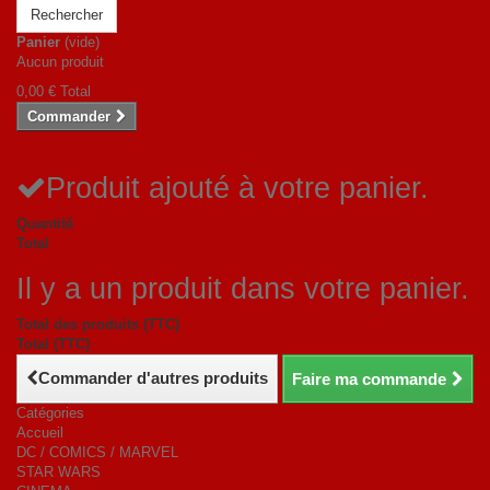
Rechercher
Panier
(vide)
Aucun produit
0,00 €
Total
Commander
Produit ajouté à votre panier.
Quantité
Total
Il y a un produit dans votre panier.
Total des produits (TTC)
Total (TTC)
Commander d'autres produits
Faire ma commande
Catégories
Accueil
DC / COMICS / MARVEL
STAR WARS