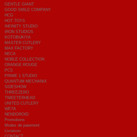
GENTLE GIANT
GOOD SMILE COMPANY
HCG
HOT TOYS
INFINITY STUDIO
IRON STUDIOS
KOTOBUKIYA
MASTER CUTLERY
MAX FACTORY
NECA
NOBLE COLLECTION
ORANGE ROUGE
PCS
PRIME 1 STUDIO
QUANTUM MECHANIX
SIDESHOW
THREEZERO
TWEETERHEAD
UNITED CUTLERY
WETA
NENDOROID
Promotions
Modes de paiement
Livraison
CONTACT