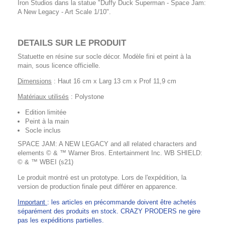
Iron Studios dans la statue "Duffy Duck Superman - Space Jam:
A New Legacy - Art Scale 1/10".
DETAILS SUR LE PRODUIT
Statuette en résine sur socle décor. Modèle fini et peint à la
main, sous licence officielle.
Dimensions
: Haut 16 cm x Larg 13 cm x Prof 11,9 cm
Matériaux utilisés
: Polystone
Edition limitée
Peint à la main
Socle inclus
SPACE JAM: A NEW LEGACY and all related characters and
elements © & ™ Warner Bros. Entertainment Inc. WB SHIELD:
© & ™ WBEI (s21)
Le produit montré est un prototype. Lors de l'expédition, la
version de production finale peut différer en apparence.
Important
: les articles en précommande doivent être achetés
séparément des produits en stock. CRAZY PRODERS ne gère
pas les expéditions partielles.