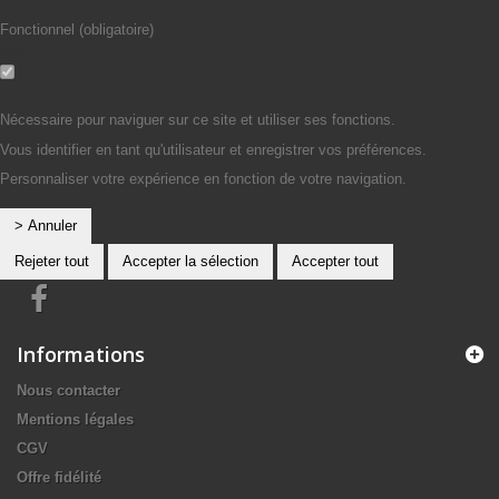
Fonctionnel (obligatoire)
Non
Oui
Nécessaire pour naviguer sur ce site et utiliser ses fonctions.
Vous identifier en tant qu'utilisateur et enregistrer vos préférences.
Personnaliser votre expérience en fonction de votre navigation.
> Annuler
Rejeter tout
Accepter la sélection
Accepter tout
Informations
Nous contacter
Mentions légales
CGV
Offre fidélité