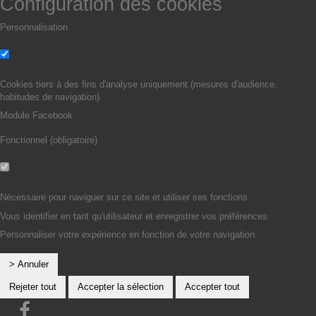
Configuration des cookies
Personnalisation
Non
Oui
Cookies tiers à des fins d'analyse uniquement (mesures d'audience,
habitudes de navigation).
Module Facebook
Fonctionnel (obligatoire)
Non
Oui
Nécessaire pour naviguer sur ce site et utiliser ses fonctions.
Vous identifier en tant qu'utilisateur et enregistrer vos préférences.
Personnaliser votre expérience en fonction de votre navigation.
> Annuler
Rejeter tout
Accepter la sélection
Accepter tout