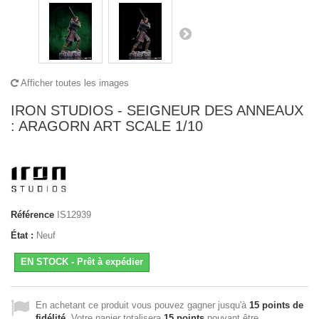
Afficher toutes les images
IRON STUDIOS - SEIGNEUR DES ANNEAUX
: ARAGORN ART SCALE 1/10
Référence
IS12939
État :
Neuf
EN STOCK - Prêt à expédier
En achetant ce produit vous pouvez gagner jusqu'à
15
points de
fidélité
. Votre panier totalisera
15
points
pouvant être