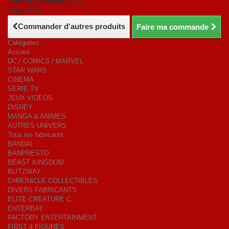
Total des produits (TTC)
Total (TTC)
Commander d'autres produits
Faire ma commande
Catégories
Accueil
DC / COMICS / MARVEL
STAR WARS
CINEMA
SERIE TV
JEUX VIDEOS
DISNEY
MANGA & ANIMES
AUTRES UNIVERS
Tous les fabricants
BANDAI
BANPRESTO
BEAST KINGDOM
BLITZWAY
CHRONICLE COLLECTIBLES
DIVERS FABRICANTS
ELITE CREATURE C.
ENTERBAY
FACTORY ENTERTAINMENT
FIRST 4 FIGURES