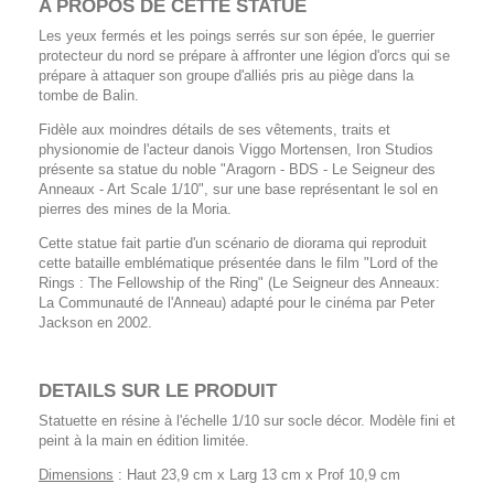
A PROPOS DE CETTE
STATUE
Les yeux fermés et les poings serrés sur son épée, le guerrier
protecteur du nord se prépare à affronter une légion d'orcs qui se
prépare à attaquer son groupe d'alliés pris au piège dans la
tombe de Balin.
Fidèle aux moindres détails de ses vêtements, traits et
physionomie de l'acteur danois Viggo Mortensen, Iron Studios
présente sa statue du noble "Aragorn - BDS - Le Seigneur des
Anneaux - Art Scale 1/10", sur une base représentant le sol en
pierres des mines de la Moria.
Cette statue fait partie d'un scénario de diorama qui reproduit
cette bataille emblématique présentée dans le film "Lord of the
Rings : The Fellowship of the Ring" (Le Seigneur des Anneaux:
La Communauté de l'Anneau) adapté pour le cinéma par Peter
Jackson en 2002.
DETAILS SUR LE PRODUIT
Statuette en résine à l'échelle 1/10 sur socle décor. Modèle fini et
peint à la main en édition limitée.
Dimensions
: Haut 23,9 cm x Larg 13 cm x Prof 10,9 cm