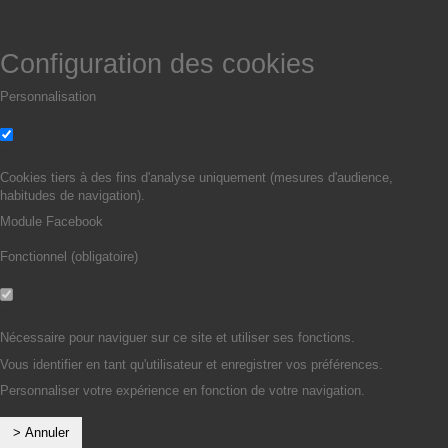
Configuration des cookies
Personnalisation
Non
Oui
Cookies tiers à des fins d'analyse uniquement (mesures d'audience,
habitudes de navigation).
Module Facebook
Fonctionnel (obligatoire)
Non
Oui
Nécessaire pour naviguer sur ce site et utiliser ses fonctions.
Vous identifier en tant qu'utilisateur et enregistrer vos préférences.
Personnaliser votre expérience en fonction de votre navigation.
> Annuler