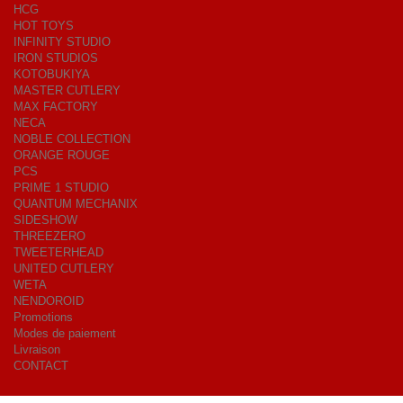
HCG
HOT TOYS
INFINITY STUDIO
IRON STUDIOS
KOTOBUKIYA
MASTER CUTLERY
MAX FACTORY
NECA
NOBLE COLLECTION
ORANGE ROUGE
PCS
PRIME 1 STUDIO
QUANTUM MECHANIX
SIDESHOW
THREEZERO
TWEETERHEAD
UNITED CUTLERY
WETA
NENDOROID
Promotions
Modes de paiement
Livraison
CONTACT