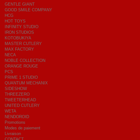
GENTLE GIANT
GOOD SMILE COMPANY
HCG
HOT TOYS
INFINITY STUDIO
IRON STUDIOS
KOTOBUKIYA
MASTER CUTLERY
MAX FACTORY
NECA
NOBLE COLLECTION
ORANGE ROUGE
PCS
PRIME 1 STUDIO
QUANTUM MECHANIX
SIDESHOW
THREEZERO
TWEETERHEAD
UNITED CUTLERY
WETA
NENDOROID
Promotions
Modes de paiement
Livraison
CONTACT