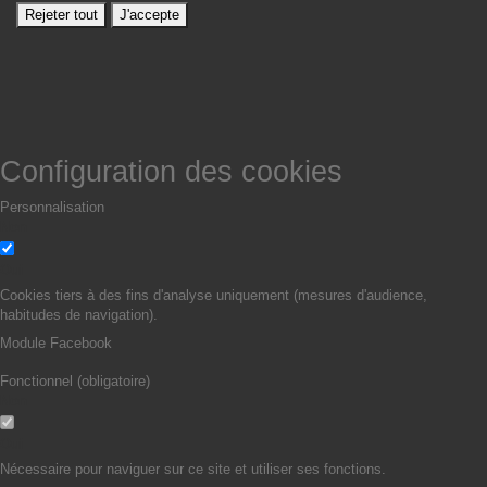
Rejeter tout
J'accepte
Configuration des cookies
Personnalisation
Non
Oui
Cookies tiers à des fins d'analyse uniquement (mesures d'audience,
habitudes de navigation).
Module Facebook
Fonctionnel (obligatoire)
Non
Oui
Nécessaire pour naviguer sur ce site et utiliser ses fonctions.