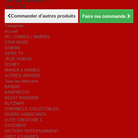
Total des produits (TTC)
Total (TTC)
Commander d'autres produits
Faire ma commande
Catégories
Accueil
DC / COMICS / MARVEL
STAR WARS
CINEMA
SERIE TV
JEUX VIDEOS
DISNEY
MANGA & ANIMES
AUTRES UNIVERS
Tous les fabricants
BANDAI
BANPRESTO
BEAST KINGDOM
BLITZWAY
CHRONICLE COLLECTIBLES
DIVERS FABRICANTS
ELITE CREATURE C.
ENTERBAY
FACTORY ENTERTAINMENT
FIRST 4 FIGURES