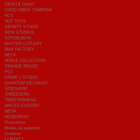
GENTLE GIANT
GOOD SMILE COMPANY
HCG
HOT TOYS
INFINITY STUDIO
IRON STUDIOS
KOTOBUKIYA
MASTER CUTLERY
MAX FACTORY
NECA
NOBLE COLLECTION
ORANGE ROUGE
PCS
PRIME 1 STUDIO
QUANTUM MECHANIX
SIDESHOW
THREEZERO
TWEETERHEAD
UNITED CUTLERY
WETA
NENDOROID
Promotions
Modes de paiement
Livraison
CONTACT