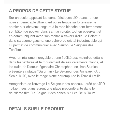
A PROPOS DE CETTE
STATUE
Sur un socle rappelant les caractéristiques d'Orthanc, la tour
noire impénétrable d'Isengard où se trouve sa forteresse, le
sorcier aux cheveux longs et à la robe blanche tient fermement
son bâton de pouvoir dans sa main droite, tout en observant et
en communiquant avec son maître à travers d'elle, le Palantír
dans sa paume gauche, une sphère de cristal indestructible qui
lui permet de communiquer avec Sauron, le Seigneur des
Ténèbres.
Avec un réalisme incroyable et une fidélité aux moindres détails
dans les textures et le mouvement de ses vêtements blancs, et
les traits de l'acteur légendaire Christopher Lee, Iron Studios
présente sa statue "Saruman - Le Seigneur des Anneaux - Art
Scale 1/10", avec le mage blanc corrompu de la Terre du Milieu.
Antagoniste de l'ouvrage Le Seigneur des anneaux, créé par JRR
Tolkien, ses plans eurent une place prépondérante dans le
deuxième film "Le Seigneur des anneaux : Les Deux Tours".
DETAILS SUR LE PRODUIT