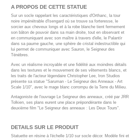
A PROPOS DE CETTE
STATUE
Sur un socle rappelant les caractéristiques d'Orthanc, la tour
noire impénétrable d'Isengard où se trouve sa forteresse, le
sorcier aux cheveux longs et à la robe blanche tient fermement
son bâton de pouvoir dans sa main droite, tout en observant et
en communiquant avec son maître à travers d'elle, le Palantír
dans sa paume gauche, une sphère de cristal indestructible qui
lui permet de communiquer avec Sauron, le Seigneur des
Ténèbres.
Avec un réalisme incroyable et une fidélité aux moindres détails
dans les textures et le mouvement de ses vêtements blancs, et
les traits de l'acteur légendaire Christopher Lee, Iron Studios
présente sa statue "Saruman - Le Seigneur des Anneaux - Art
Scale 1/10", avec le mage blanc corrompu de la Terre du Milieu.
Antagoniste de l'ouvrage Le Seigneur des anneaux, créé par JRR
Tolkien, ses plans eurent une place prépondérante dans le
deuxième film "Le Seigneur des anneaux : Les Deux Tours".
DETAILS SUR LE PRODUIT
Statuette en résine à l'échelle 1/10 sur socle décor. Modèle fini et