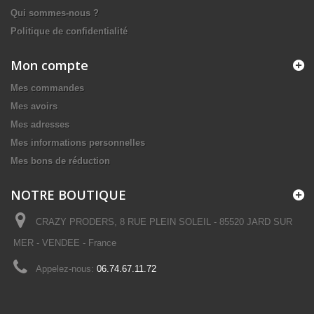
Qui sommes-nous ?
Politique de confidentialité
Mon compte
Mes commandes
Mes avoirs
Mes adresses
Mes informations personnelles
Mes bons de réduction
NOTRE BOUTIQUE
CRAZY PRODERS, 8 RUE PLEIN SOLEIL - 85520 JARD SUR
MER - VENDEE - France
Appelez-nous:
06.74.67.11.72