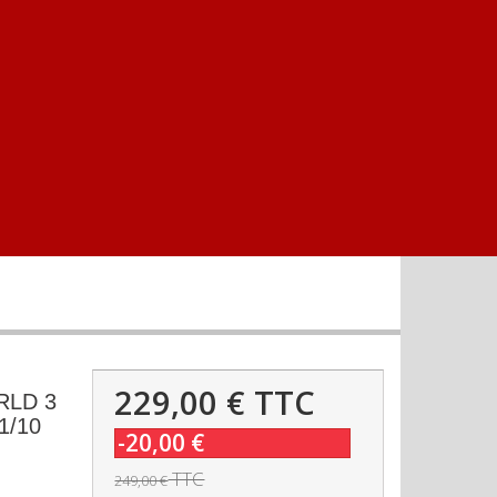
229,00 €
TTC
RLD 3
1/10
-20,00 €
TTC
249,00 €