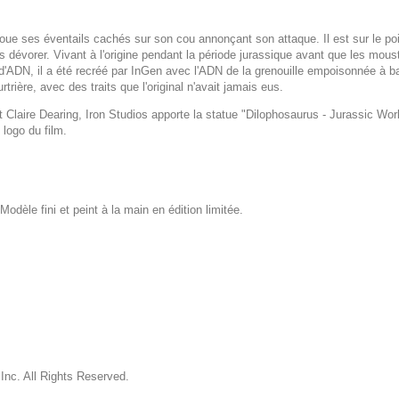
 secoue ses éventails cachés sur son cou annonçant son attaque. Il est sur le 
s dévorer. Vivant à l'origine pendant la période jurassique avant que les moust
'ADN, il a été recréé par InGen avec l'ADN de la grenouille empoisonnée à 
trière, avec des traits que l'original n'avait jamais eus.
aire Dearing, Iron Studios apporte la statue "Dilophosaurus - Jurassic Worl
 logo du film.
 Modèle fini et peint à la main en édition limitée.
Inc. All Rights Reserved.