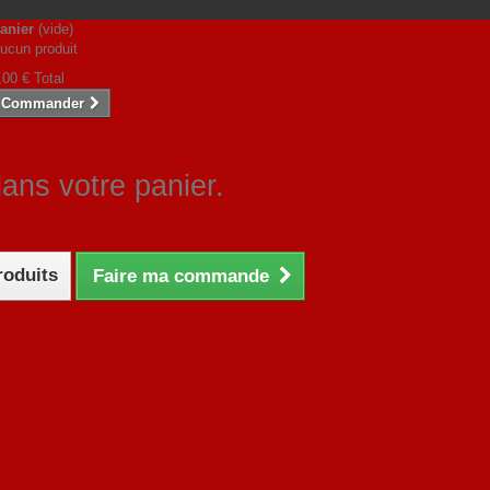
anier
(vide)
ucun produit
,00 €
Total
Commander
dans votre panier.
roduits
Faire ma commande