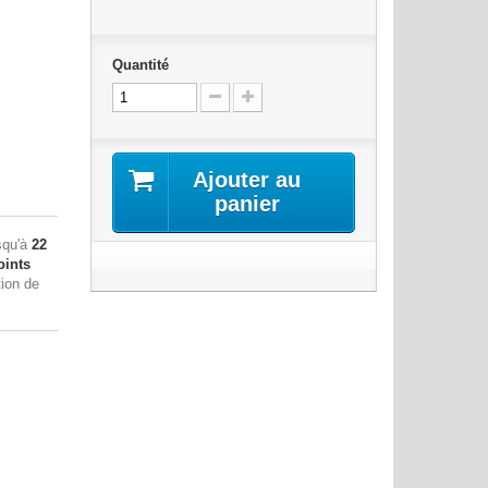
Quantité
Ajouter au
panier
squ'à
22
ints
tion de