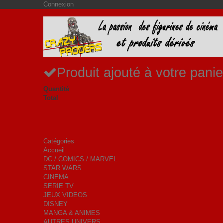
Connexion
Produit ajouté à votre panie
Quantité
Total
Catégories
Accueil
DC / COMICS / MARVEL
STAR WARS
CINEMA
SERIE TV
JEUX VIDEOS
DISNEY
MANGA & ANIMES
AUTRES UNIVERS