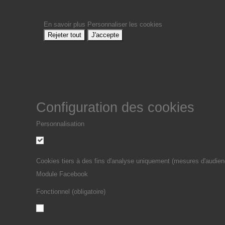
En savoir plus
Personnaliser les cookies
Rejeter tout
J'accepte
Configuration des cookies
Personnalisation
Non
Oui
Cookies tiers à des fins d'analyse uniquement (mesures d'audien
Module Facebook
Fonctionnel (obligatoire)
Non
Oui