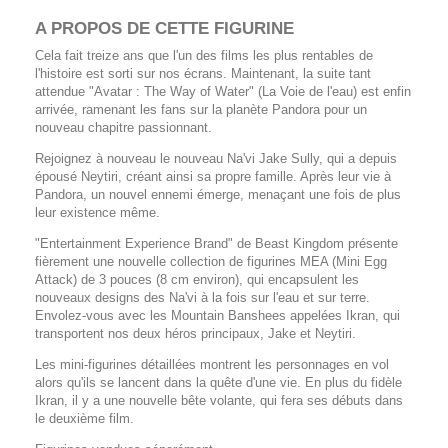
A PROPOS DE CETTE FIGURINE
Cela fait treize ans que l'un des films les plus rentables de
l'histoire est sorti sur nos écrans. Maintenant, la suite tant
attendue "Avatar : The Way of Water" (La Voie de l'eau) est enfin
arrivée, ramenant les fans sur la planète Pandora pour un
nouveau chapitre passionnant.
Rejoignez à nouveau le nouveau Na'vi Jake Sully, qui a depuis
épousé Neytiri, créant ainsi sa propre famille. Après leur vie à
Pandora, un nouvel ennemi émerge, menaçant une fois de plus
leur existence même.
"Entertainment Experience Brand" de Beast Kingdom présente
fièrement une nouvelle collection de figurines MEA (Mini Egg
Attack) de 3 pouces (8 cm environ), qui encapsulent les
nouveaux designs des Na'vi à la fois sur l'eau et sur terre.
Envolez-vous avec les Mountain Banshees appelées Ikran, qui
transportent nos deux héros principaux, Jake et Neytiri.
Les mini-figurines détaillées montrent les personnages en vol
alors qu'ils se lancent dans la quête d'une vie. En plus du fidèle
Ikran, il y a une nouvelle bête volante, qui fera ses débuts dans
le deuxième film.