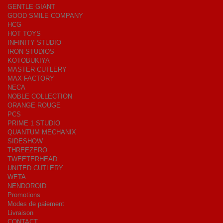
GENTLE GIANT
GOOD SMILE COMPANY
HCG
HOT TOYS
INFINITY STUDIO
IRON STUDIOS
KOTOBUKIYA
MASTER CUTLERY
MAX FACTORY
NECA
NOBLE COLLECTION
ORANGE ROUGE
PCS
PRIME 1 STUDIO
QUANTUM MECHANIX
SIDESHOW
THREEZERO
TWEETERHEAD
UNITED CUTLERY
WETA
NENDOROID
Promotions
Modes de paiement
Livraison
CONTACT