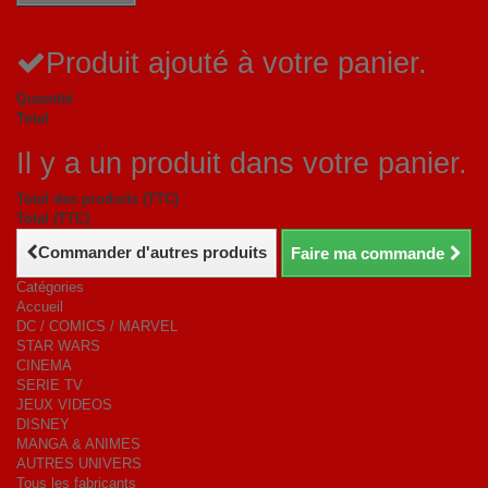
Produit ajouté à votre panier.
Quantité
Total
Il y a un produit dans votre panier.
Total des produits (TTC)
Total (TTC)
Commander d'autres produits
Faire ma commande
Catégories
Accueil
DC / COMICS / MARVEL
STAR WARS
CINEMA
SERIE TV
JEUX VIDEOS
DISNEY
MANGA & ANIMES
AUTRES UNIVERS
Tous les fabricants