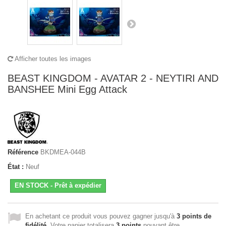
Afficher toutes les images
BEAST KINGDOM - AVATAR 2 - NEYTIRI AND
BANSHEE Mini Egg Attack
Référence
BKDMEA-044B
État :
Neuf
EN STOCK - Prêt à expédier
En achetant ce produit vous pouvez gagner jusqu'à
3
points de
fidélité
. Votre panier totalisera
3
points
pouvant être