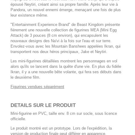
épousé Neytiri, créant ainsi sa propre famille. Après leur vie à
Pandora, un nouvel ennemi émerge, menaçant une fois de plus
leur existence même.
"Entertainment Experience Brand" de Beast Kingdom présente
fièrement une nouvelle collection de figurines MEA (Mini Egg
Attack) de 3 pouces (8 cm environ), qui encapsulent les
nouveaux designs des Na'vi à la fois sur l'eau et sur terre.
Envolez-vous avec les Mountain Banshees appelées Ikran, qui
transportent nos deux héros principaux, Jake et Neytiri.
Les mini-figurines détaillées montrent les personnages en vol
alors qu'ils se lancent dans la quête d'une vie. En plus du fidèle
Ikran, il y a une nouvelle bête volante, qui fera ses débuts dans
le deuxième film.
Figurines vendues séparément
DETAILS SUR LE PRODUIT
Mini-figurine en PVC, taille env. 8 cm sur socle, sous licence
officielle.
Le produit montré est un prototype. Lors de l'expédition, la
version de production finale peut différer en apparence.