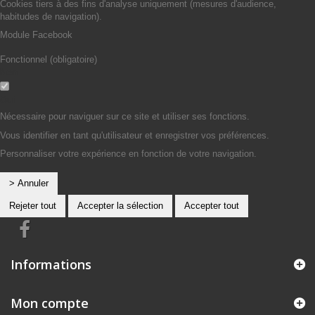
Cookies tiers à des fins d'analyse uniquement (mesures d'audience,
habitudes de navigation).
Module Facebook
Fonctionnel (obligatoire)
Non
Oui
Nécessaire pour naviguer sur ce site et utiliser ses fonctions.
Vous identifier en tant qu'utilisateur et enregistrer vos préférences.
Personnaliser votre expérience en fonction de votre navigation.
> Annuler
Rejeter tout
Accepter la sélection
Accepter tout
Informations
Mon compte