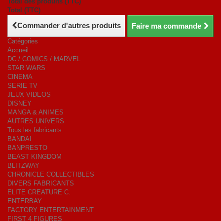
Total des produits (TTC)
Total (TTC)
Commander d'autres produits
Faire ma commande
Catégories
Accueil
DC / COMICS / MARVEL
STAR WARS
CINEMA
SERIE TV
JEUX VIDEOS
DISNEY
MANGA & ANIMES
AUTRES UNIVERS
Tous les fabricants
BANDAI
BANPRESTO
BEAST KINGDOM
BLITZWAY
CHRONICLE COLLECTIBLES
DIVERS FABRICANTS
ELITE CREATURE C.
ENTERBAY
FACTORY ENTERTAINMENT
FIRST 4 FIGURES