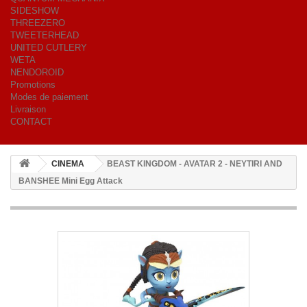
SIDESHOW
THREEZERO
TWEETERHEAD
UNITED CUTLERY
WETA
NENDOROID
Promotions
Modes de paiement
Livraison
CONTACT
CINEMA
BEAST KINGDOM - AVATAR 2 - NEYTIRI AND
BANSHEE Mini Egg Attack