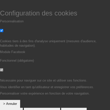
Configuration des cookies
Personnalisation
Non
Oui
Cookies tiers à des fins d'analyse uniquement (mesures d'audience,
habitudes de navigation).
Module Facebook
Fonctionnel (obligatoire)
Non
Oui
Nécessaire pour naviguer sur ce site et utiliser ses fonctions.
Vous identifier en tant qu'utilisateur et enregistrer vos préférences.
Personnaliser votre expérience en fonction de votre navigation.
> Annuler