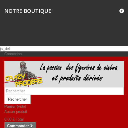
NOTRE BOUTIQUE
js_def
Connexion
Rechercher
Panier
(vide)
Aucun produit
0,00 €
Total
Commander