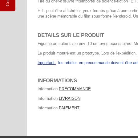
Tiré du chef-d'œuvre intemportel de science-fiction "E.T.
E.T. peut être affiché les yeux fermés grâce à une partie
une scène mémorable du film sous forme Nendoroid. Une s
DETAILS SUR LE PRODUIT
Figurine articulée taille env. 10 cm avec accessoires. M
Le produit montré est un prototype. Lors de l'expédition,
Important
: les articles en précommande doivent être 
INFORMATIONS
Information
PRECOMMANDE
Information
LIVRAISON
Information
PAIEMENT