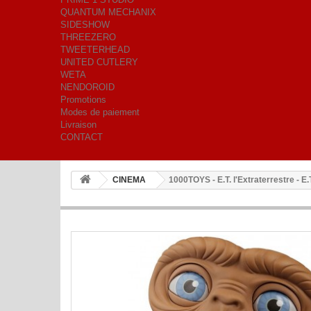
QUANTUM MECHANIX
SIDESHOW
THREEZERO
TWEETERHEAD
UNITED CUTLERY
WETA
NENDOROID
Promotions
Modes de paiement
Livraison
CONTACT
CINEMA
1000TOYS - E.T. l'Extraterrestre - E