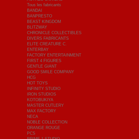
Tous les fabricants
BANDAI
BANPRESTO
BEAST KINGDOM
BLITZWAY
CHRONICLE COLLECTIBLES
DIVERS FABRICANTS
ELITE CREATURE C.
ENTERBAY
FACTORY ENTERTAINMENT
FIRST 4 FIGURES
GENTLE GIANT
GOOD SMILE COMPANY
HCG
HOT TOYS
INFINITY STUDIO
IRON STUDIOS
KOTOBUKIYA
MASTER CUTLERY
MAX FACTORY
NECA
NOBLE COLLECTION
ORANGE ROUGE
PCS
PRIME 1 STUDIO