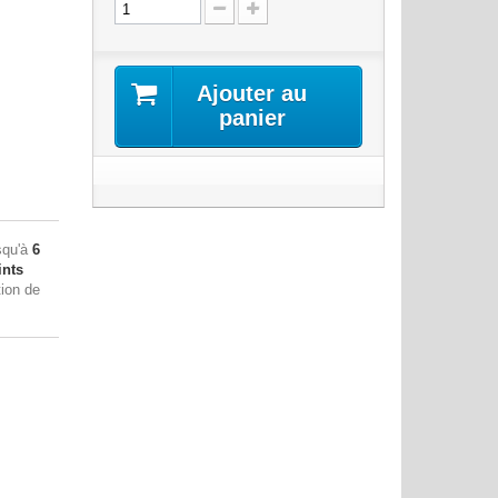
Ajouter au
panier
squ'à
6
nts
tion de