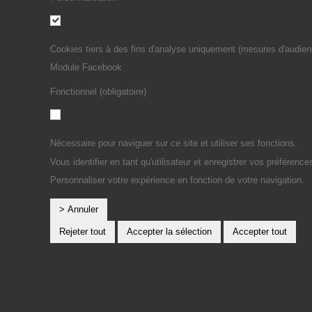
Non
Oui
Cookies tiers à des fins d'analyse uniquement (mesures d'audien
Module Facebook
Fonctionnel (obligatoire)
Non
Oui
Nécessaire pour naviguer sur ce site et utiliser ses fonctions.
Vous identifier en tant qu'utilisateur et enregistrer vos préférence
Personnaliser votre expérience en fonction de votre navigation.
> Annuler
Rejeter tout
Accepter la sélection
Accepter tout