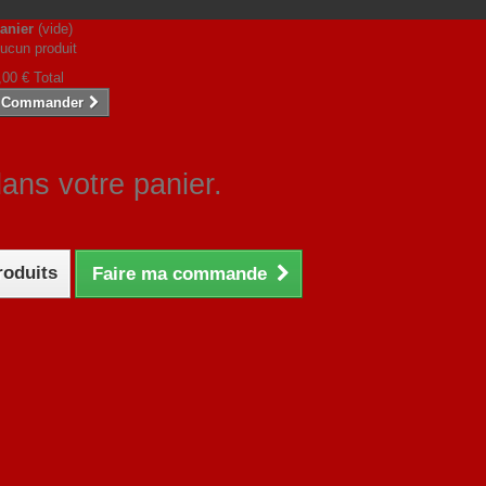
anier
(vide)
ucun produit
,00 €
Total
Commander
dans votre panier.
roduits
Faire ma commande