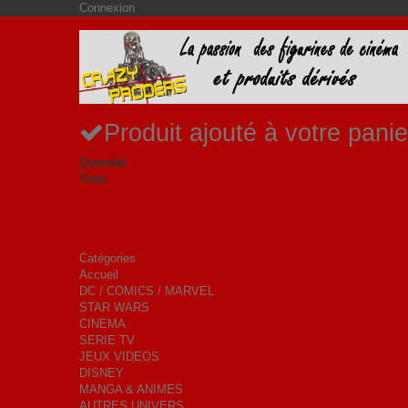
Connexion
Produit ajouté à votre panie
Quantité
Total
Catégories
Accueil
DC / COMICS / MARVEL
STAR WARS
CINEMA
SERIE TV
JEUX VIDEOS
DISNEY
MANGA & ANIMES
AUTRES UNIVERS