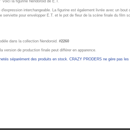
" voici la figurine Nendoroid de E.T.
 d'expression interchangeable. La figurine est également livrée avec un bout de
erviette pour envelopper E.T. et le pot de fleur de la scène finale du film s
odèle dans la collection Nendoroid.
#2260
 la version de production finale peut différer en apparence.
achetés séparément des produits en stock. CRAZY PRODERS ne gère pas les ex