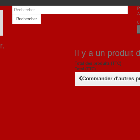
P
A
Rechercher
0
r.
Il y a un produit 
Total des produits (TTC)
Total (TTC)
Commander d'autres p