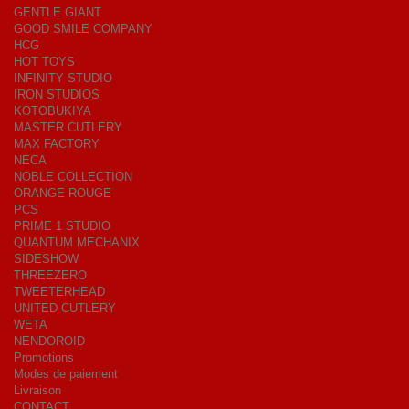
GENTLE GIANT
GOOD SMILE COMPANY
HCG
HOT TOYS
INFINITY STUDIO
IRON STUDIOS
KOTOBUKIYA
MASTER CUTLERY
MAX FACTORY
NECA
NOBLE COLLECTION
ORANGE ROUGE
PCS
PRIME 1 STUDIO
QUANTUM MECHANIX
SIDESHOW
THREEZERO
TWEETERHEAD
UNITED CUTLERY
WETA
NENDOROID
Promotions
Modes de paiement
Livraison
CONTACT