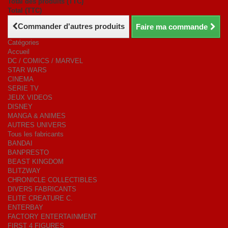
Total des produits (TTC)
Total (TTC)
Commander d'autres produits
Faire ma commande
Catégories
Accueil
DC / COMICS / MARVEL
STAR WARS
CINEMA
SERIE TV
JEUX VIDEOS
DISNEY
MANGA & ANIMES
AUTRES UNIVERS
Tous les fabricants
BANDAI
BANPRESTO
BEAST KINGDOM
BLITZWAY
CHRONICLE COLLECTIBLES
DIVERS FABRICANTS
ELITE CREATURE C.
ENTERBAY
FACTORY ENTERTAINMENT
FIRST 4 FIGURES