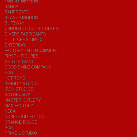
Tous les fabricants
BANDAI
BANPRESTO
BEAST KINGDOM
BLITZWAY
CHRONICLE COLLECTIBLES
DIVERS FABRICANTS
ELITE CREATURE C.
ENTERBAY
FACTORY ENTERTAINMENT
FIRST 4 FIGURES
GENTLE GIANT
GOOD SMILE COMPANY
HCG
HOT TOYS
INFINITY STUDIO
IRON STUDIOS
KOTOBUKIYA
MASTER CUTLERY
MAX FACTORY
NECA
NOBLE COLLECTION
ORANGE ROUGE
PCS
PRIME 1 STUDIO