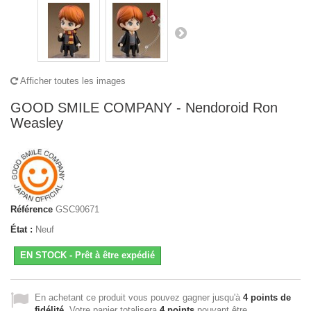
Afficher toutes les images
GOOD SMILE COMPANY - Nendoroid Ron
Weasley
Référence
GSC90671
État :
Neuf
EN STOCK - Prêt à être expédié
En achetant ce produit vous pouvez gagner jusqu'à
4
points de
fidélité
. Votre panier totalisera
4
points
pouvant être