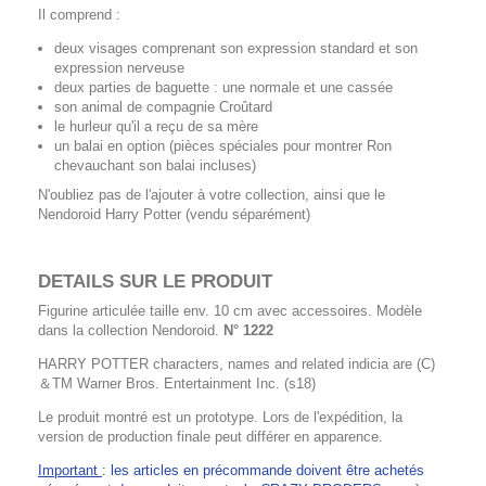
Il comprend :
deux visages comprenant son expression standard et son
expression nerveuse
deux parties de baguette : une normale et une cassée
son animal de compagnie Croûtard
le hurleur qu'il a reçu de sa mère
un balai en option (pièces spéciales pour montrer Ron
chevauchant son balai incluses)
N'oubliez pas de l'ajouter à votre collection, ainsi que le
Nendoroid Harry Potter (vendu séparément)
DETAILS SUR LE PRODUIT
Figurine articulée taille env. 10 cm avec accessoires. Modèle
dans la collection Nendoroid.
N° 1222
HARRY POTTER characters, names and related indicia are (C)
＆TM Warner Bros. Entertainment Inc. (s18)
Le produit montré est un prototype. Lors de l'expédition, la
version de production finale peut différer en apparence.
Important
: les articles en précommande doivent être achetés