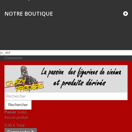
NOTRE BOUTIQUE
js_def
Connexion
Rechercher
Panier
(vide)
Aucun produit
0,00 €
Total