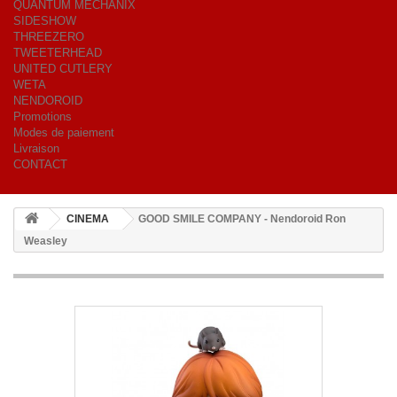
QUANTUM MECHANIX
SIDESHOW
THREEZERO
TWEETERHEAD
UNITED CUTLERY
WETA
NENDOROID
Promotions
Modes de paiement
Livraison
CONTACT
CINEMA
GOOD SMILE COMPANY - Nendoroid Ron
Weasley