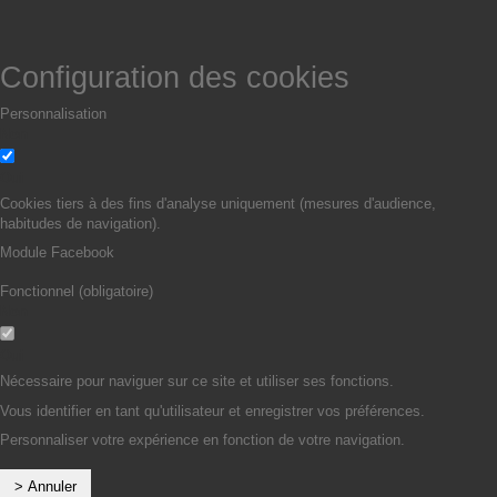
Configuration des cookies
Personnalisation
Non
Oui
Cookies tiers à des fins d'analyse uniquement (mesures d'audience,
habitudes de navigation).
Module Facebook
Fonctionnel (obligatoire)
Non
Oui
Nécessaire pour naviguer sur ce site et utiliser ses fonctions.
Vous identifier en tant qu'utilisateur et enregistrer vos préférences.
Personnaliser votre expérience en fonction de votre navigation.
> Annuler