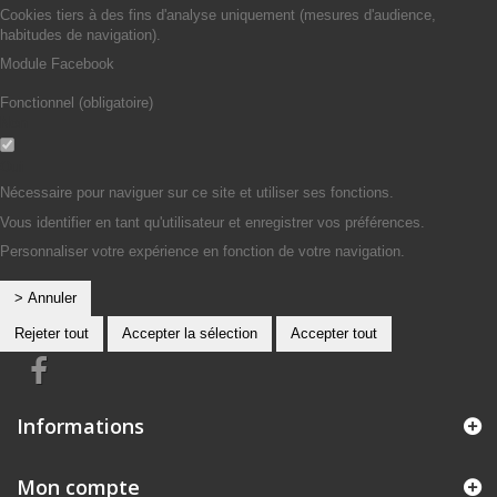
Cookies tiers à des fins d'analyse uniquement (mesures d'audience,
habitudes de navigation).
Module Facebook
Fonctionnel (obligatoire)
Non
Oui
Nécessaire pour naviguer sur ce site et utiliser ses fonctions.
Vous identifier en tant qu'utilisateur et enregistrer vos préférences.
Personnaliser votre expérience en fonction de votre navigation.
> Annuler
Rejeter tout
Accepter la sélection
Accepter tout
Informations
Mon compte