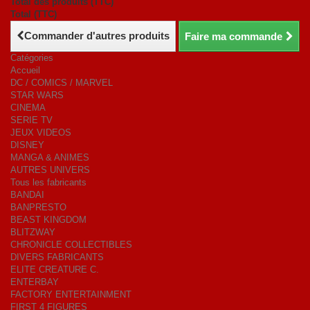
Total des produits (TTC)
Total (TTC)
Commander d'autres produits
Faire ma commande
Catégories
Accueil
DC / COMICS / MARVEL
STAR WARS
CINEMA
SERIE TV
JEUX VIDEOS
DISNEY
MANGA & ANIMES
AUTRES UNIVERS
Tous les fabricants
BANDAI
BANPRESTO
BEAST KINGDOM
BLITZWAY
CHRONICLE COLLECTIBLES
DIVERS FABRICANTS
ELITE CREATURE C.
ENTERBAY
FACTORY ENTERTAINMENT
FIRST 4 FIGURES