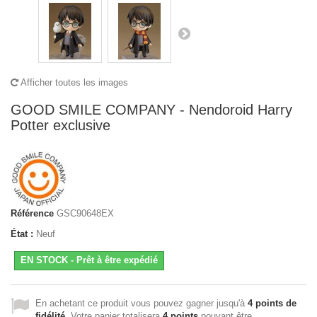
Afficher toutes les images
GOOD SMILE COMPANY - Nendoroid Harry
Potter exclusive
Référence
GSC90648EX
État :
Neuf
EN STOCK - Prêt à être expédié
En achetant ce produit vous pouvez gagner jusqu'à
4
points de
fidélité
. Votre panier totalisera
4
points
pouvant être