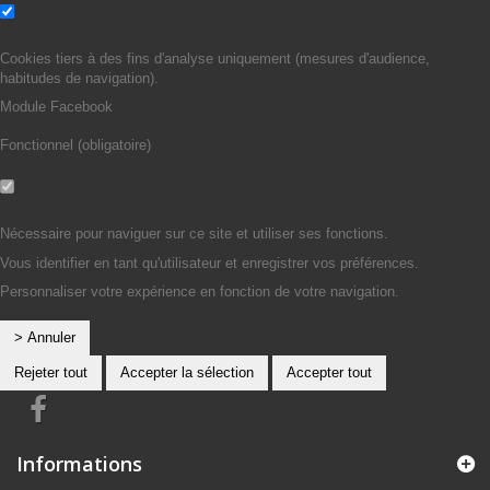
Oui
Cookies tiers à des fins d'analyse uniquement (mesures d'audience,
habitudes de navigation).
Module Facebook
Fonctionnel (obligatoire)
Non
Oui
Nécessaire pour naviguer sur ce site et utiliser ses fonctions.
Vous identifier en tant qu'utilisateur et enregistrer vos préférences.
Personnaliser votre expérience en fonction de votre navigation.
> Annuler
Rejeter tout
Accepter la sélection
Accepter tout
Informations