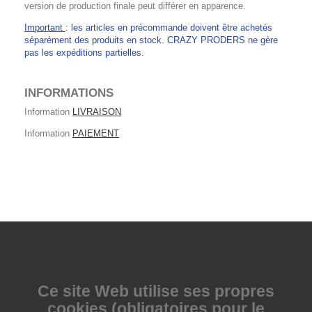
version de production finale peut différer en apparence.
Important
: les articles en précommande doivent être achetés
séparément des produits en stock. CRAZY PRODERS ne gère
pas les expéditions partielles.
INFORMATIONS
Information
LIVRAISON
Information
PAIEMENT
Ce site Web utilise
ses propres
cookies (obligatoires pour le