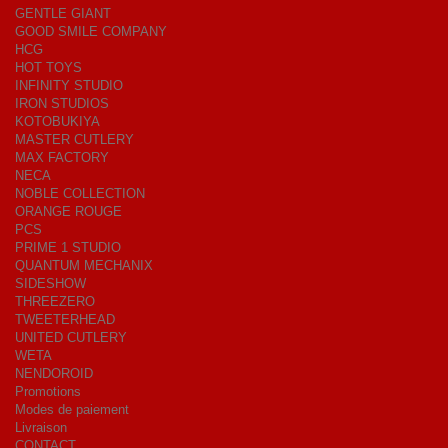
GENTLE GIANT
GOOD SMILE COMPANY
HCG
HOT TOYS
INFINITY STUDIO
IRON STUDIOS
KOTOBUKIYA
MASTER CUTLERY
MAX FACTORY
NECA
NOBLE COLLECTION
ORANGE ROUGE
PCS
PRIME 1 STUDIO
QUANTUM MECHANIX
SIDESHOW
THREEZERO
TWEETERHEAD
UNITED CUTLERY
WETA
NENDOROID
Promotions
Modes de paiement
Livraison
CONTACT