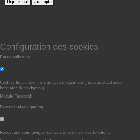
Rejeter tout
J'accepte
Configuration des cookies
Personnalisation
Non
Oui
Cookies tiers à des fins d'analyse uniquement (mesures d'audience,
habitudes de navigation).
Module Facebook
Fonctionnel (obligatoire)
Non
Oui
Nécessaire pour naviguer sur ce site et utiliser ses fonctions.