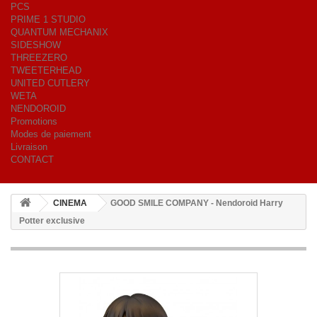
PCS
PRIME 1 STUDIO
QUANTUM MECHANIX
SIDESHOW
THREEZERO
TWEETERHEAD
UNITED CUTLERY
WETA
NENDOROID
Promotions
Modes de paiement
Livraison
CONTACT
CINEMA
GOOD SMILE COMPANY - Nendoroid Harry
Potter exclusive