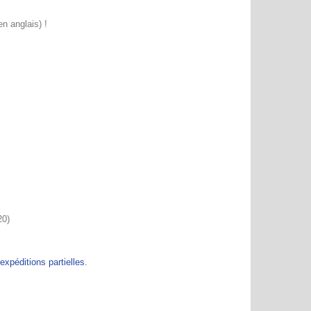
n anglais) !
20)
péditions partielles.