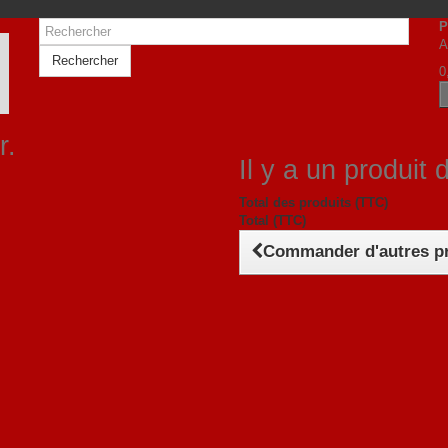
P
A
Rechercher
0
r.
Il y a un produit 
Total des produits (TTC)
Total (TTC)
Commander d'autres p