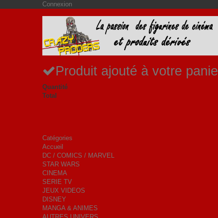
Connexion
Produit ajouté à votre panie
Quantité
Total
Catégories
Accueil
DC / COMICS / MARVEL
STAR WARS
CINEMA
SERIE TV
JEUX VIDEOS
DISNEY
MANGA & ANIMES
AUTRES UNIVERS