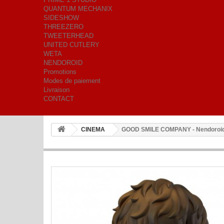
QUANTUM MECHANIX
SIDESHOW
THREEZERO
TWEETERHEAD
UNITED CUTLERY
WETA
NENDOROID
Promotions
Modes de paiement
Livraison
CONTACT
CINEMA
GOOD SMILE COMPANY - Nendoroid