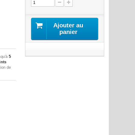
Ajouter au
panier
squ'à
5
nts
tion de