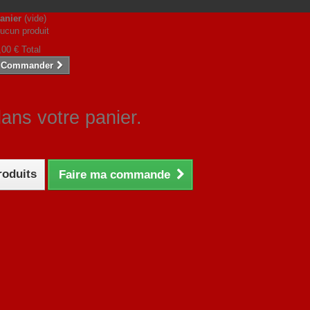
anier
(vide)
ucun produit
,00 €
Total
Commander
dans votre panier.
roduits
Faire ma commande