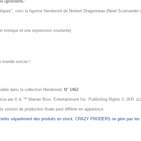
ns ignorants."
stiques", voici la figurine Nendoroid de Norbert Dragonneau (Newt Scamander e
n ironique et une expression souriante)
du monde sorcier !
odèle dans la collection Nendoroid.
N° 1462
a are © & ™ Warner Bros. Entertainment Inc. Publishing Rights © JKR. (s
 la version de production finale peut différer en apparence.
achetés séparément des produits en stock. CRAZY PRODERS ne gère pas les ex