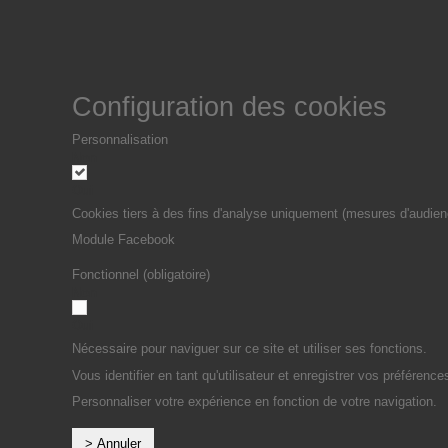
Configuration des cookies
Personnalisation
Non
Oui
Cookies tiers à des fins d'analyse uniquement (mesures d'audien
Module Facebook
Fonctionnel (obligatoire)
Non
Oui
Nécessaire pour naviguer sur ce site et utiliser ses fonctions.
Vous identifier en tant qu'utilisateur et enregistrer vos préférence
Personnaliser votre expérience en fonction de votre navigation.
> Annuler