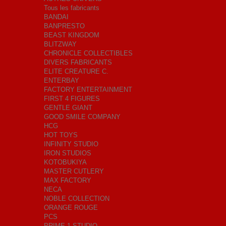
Tous les fabricants
BANDAI
BANPRESTO
BEAST KINGDOM
BLITZWAY
CHRONICLE COLLECTIBLES
DIVERS FABRICANTS
ELITE CREATURE C.
ENTERBAY
FACTORY ENTERTAINMENT
FIRST 4 FIGURES
GENTLE GIANT
GOOD SMILE COMPANY
HCG
HOT TOYS
INFINITY STUDIO
IRON STUDIOS
KOTOBUKIYA
MASTER CUTLERY
MAX FACTORY
NECA
NOBLE COLLECTION
ORANGE ROUGE
PCS
PRIME 1 STUDIO