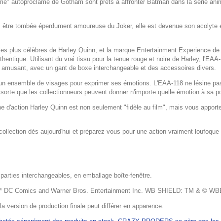
rime" autoproclamé de Gotham sont prêts à affronter Batman dans la série ani
près être tombée éperdument amoureuse du Joker, elle est devenue son acolyte 
les plus célèbres de Harley Quinn, et la marque Entertainment Experience de
uthentique. Utilisant du vrai tissu pour la tenue rouge et noire de Harley, l'E
et amusant, avec un gant de boxe interchangeable et des accessoires divers.
te un ensemble de visages pour exprimer ses émotions. L'EAA-118 ne lésine p
orte que les collectionneurs peuvent donner n'importe quelle émotion à sa p
ne d'action Harley Quinn est non seulement "fidèle au film", mais vous apport
ollection dès aujourd'hui et préparez-vous pour une action vraiment loufoque 
 parties interchangeables, en emballage boîte-fenêtre.
 ™ DC Comics and Warner Bros. Entertainment Inc. WB SHIELD: TM & © WBE
 la version de production finale peut différer en apparence.