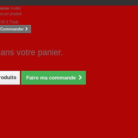
anier
(vide)
ucun produit
,00 €
Total
Commander
dans votre panier.
roduits
Faire ma commande