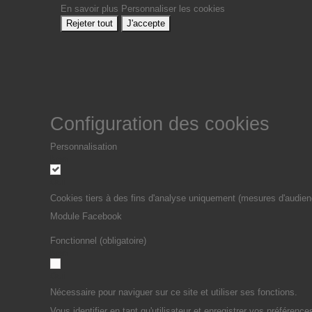
En savoir plus
Personnaliser les cookies
Rejeter tout
J'accepte
Configuration des cookies
Personnalisation
Non
Oui
Cookies tiers à des fins d'analyse uniquement (mesures d'audien
Module Facebook
Fonctionnel (obligatoire)
Non
Oui
Nécessaire pour naviguer sur ce site et utiliser ses fonctions.
Vous identifier en tant qu'utilisateur et enregistrer vos préférence