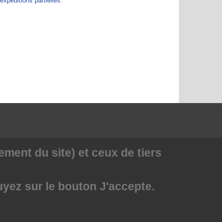
péditions partielles.
ment du site) et ceux de tiers
uyez sur le bouton J'accepte.