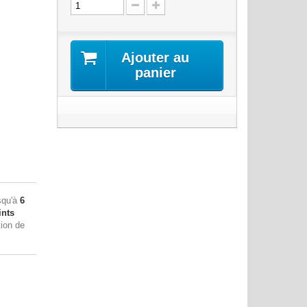
Ajouter au
panier
squ'à
6
nts
tion de