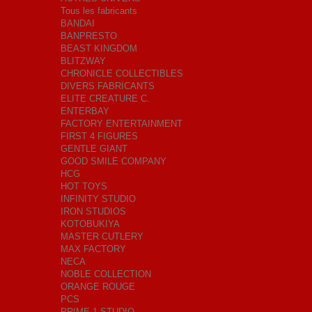
Tous les fabricants
BANDAI
BANPRESTO
BEAST KINGDOM
BLITZWAY
CHRONICLE COLLECTIBLES
DIVERS FABRICANTS
ELITE CREATURE C.
ENTERBAY
FACTORY ENTERTAINMENT
FIRST 4 FIGURES
GENTLE GIANT
GOOD SMILE COMPANY
HCG
HOT TOYS
INFINITY STUDIO
IRON STUDIOS
KOTOBUKIYA
MASTER CUTLERY
MAX FACTORY
NECA
NOBLE COLLECTION
ORANGE ROUGE
PCS
PRIME 1 STUDIO