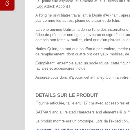
La "jeune fille espiègle" elle-même et le "Cupidon du C
(Egg Attack Action) !
À l'origine psychiatre travaillant à l'Asile d'Arkham, a
pas comme les autres, pleine de plaisir et de folie.
La série animée Batman a donné l'une des incarnations 
l'idée de présenter une figurine avec un design réel et a
compris son fameux maillet, ainsi que d'un pistolet jou
Harley Quinn, en tant que bouffon à part entière, méri
de remplacement, dont quatre ont des yeux mobiles, de s
Complétant l'ensemble avec un socle rouge, cette figuri
faciales et accessoires inclus !
Assurez-vous donc d'ajouter cette Harley Quinn à votre c
DETAILS SUR LE PRODUIT
Figurine articulée, taille env. 17 cm avec accessoires et
BATMAN and all related characters and elements © &
Le produit montré est un prototype. Lors de l'expédition,