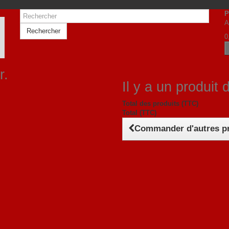
P
A
Rechercher
0
r.
Il y a un produit 
Total des produits (TTC)
Total (TTC)
Commander d'autres p