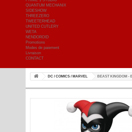
QUANTUM MECHANIX
SIDESHOW
THREEZERO
TWEETERHEAD
UNITED CUTLERY
WETA
NENDOROID
Promotions
Modes de paiement
Livraison
CONTACT
DC / COMICS / MARVEL
BEAST KINGDOM - 