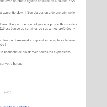
mée avec sa propre figurine articulée de 6 pouces EAA
et apprentie clown ! Son obsession crée une criminelle
 Beast Kingdom ne pourrait pas être plus enthousiaste à
AA-118 est équipé de certaines de ses armes préférées, y
as dans ce domaine et comprend six sculptures faciales
ose !
era beaucoup de plaisir avec toutes les expressions
sur votre bureau !
I. (s20)