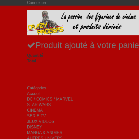
Connexion
Produit ajouté à votre panie
Quantité
Total
Catégories
Accueil
DC / COMICS / MARVEL
STAR WARS
CINEMA
SERIE TV
JEUX VIDEOS
DISNEY
MANGA & ANIMES
AUTRES UNIVERS