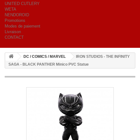
UNITED CUTLERY
WETA
NENDOROID
Promotions
Modes de paiement
Livraison
CONTACT
DC / COMICS / MARVEL
IRON STUDIOS - THE INFINITY
SAGA - BLACK PANTHER Minico PVC Statue