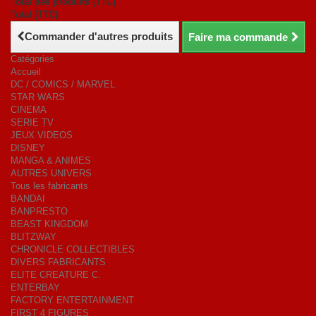
Total des produits (TTC)
Total (TTC)
Commander d'autres produits
Faire ma commande
Catégories
Accueil
DC / COMICS / MARVEL
STAR WARS
CINEMA
SERIE TV
JEUX VIDEOS
DISNEY
MANGA & ANIMES
AUTRES UNIVERS
Tous les fabricants
BANDAI
BANPRESTO
BEAST KINGDOM
BLITZWAY
CHRONICLE COLLECTIBLES
DIVERS FABRICANTS
ELITE CREATURE C.
ENTERBAY
FACTORY ENTERTAINMENT
FIRST 4 FIGURES