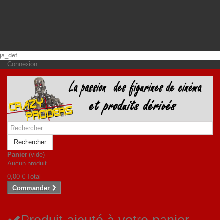
js_def
Connexion
Rechercher
Panier
(vide)
Aucun produit
0,00 €
Total
Commander
Produit ajouté à votre panier.