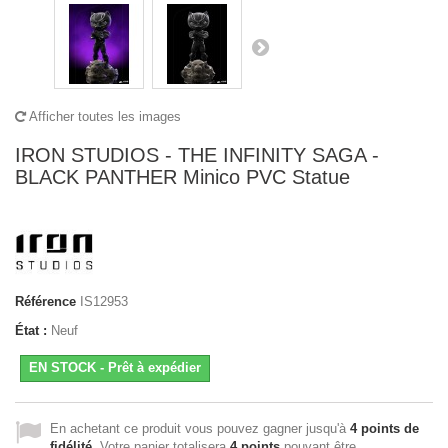
Afficher toutes les images
IRON STUDIOS - THE INFINITY SAGA -
BLACK PANTHER Minico PVC Statue
Référence
IS12953
État :
Neuf
EN STOCK - Prêt à expédier
En achetant ce produit vous pouvez gagner jusqu'à
4
points de
fidélité
. Votre panier totalisera
4
points
pouvant être