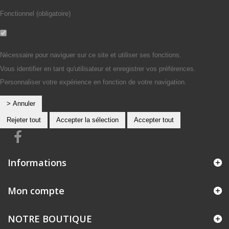
Fonctionnel (obligatoire)
Non
Oui
Nécessaire pour naviguer sur ce site et utiliser ses fonctions.
Vous identifier en tant qu'utilisateur et enregistrer vos préférences.
Personnaliser votre expérience en fonction de votre navigation.
> Annuler
Rejeter tout
Accepter la sélection
Accepter tout
Informations
Mon compte
NOTRE BOUTIQUE