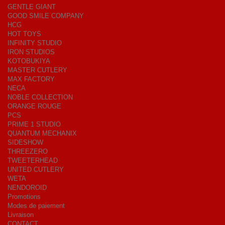
GENTLE GIANT
GOOD SMILE COMPANY
HCG
HOT TOYS
INFINITY STUDIO
IRON STUDIOS
KOTOBUKIYA
MASTER CUTLERY
MAX FACTORY
NECA
NOBLE COLLECTION
ORANGE ROUGE
PCS
PRIME 1 STUDIO
QUANTUM MECHANIX
SIDESHOW
THREEZERO
TWEETERHEAD
UNITED CUTLERY
WETA
NENDOROID
Promotions
Modes de paiement
Livraison
CONTACT