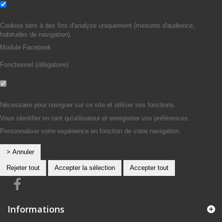
Oui
Cookies tiers à des fins d'analyse uniquement (mesures d'audience,
habitudes de navigation).
Module Facebook
Fonctionnel (obligatoire)
Non
Oui
Nécessaire pour naviguer sur ce site et utiliser ses fonctions.
Vous identifier en tant qu'utilisateur et enregistrer vos préférences.
Personnaliser votre expérience en fonction de votre navigation.
> Annuler
Rejeter tout
Accepter la sélection
Accepter tout
Informations