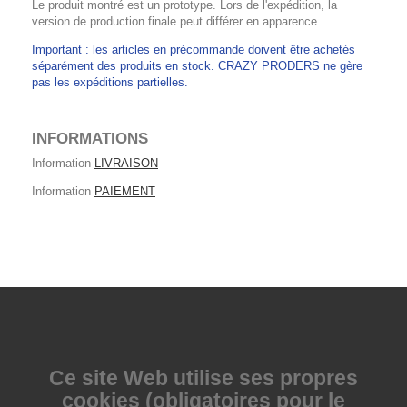
Le produit montré est un prototype. Lors de l'expédition, la
version de production finale peut différer en apparence.
Important
: les articles en précommande doivent être achetés
séparément des produits en stock. CRAZY PRODERS ne gère
pas les expéditions partielles.
INFORMATIONS
Information
LIVRAISON
Information
PAIEMENT
Ce site Web utilise
ses propres
cookies (obligatoires pour le