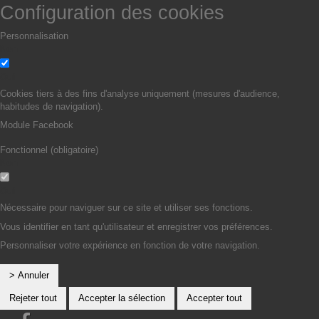
Configuration des cookies
Personnalisation
Non
Oui
Cookies tiers à des fins d'analyse uniquement (mesures d'audience,
habitudes de navigation).
Module Facebook
Fonctionnel (obligatoire)
Non
Oui
Nécessaire pour naviguer sur ce site et utiliser ses fonctions.
Vous identifier en tant qu'utilisateur et enregistrer vos préférences.
Personnaliser votre expérience en fonction de votre navigation.
> Annuler
Rejeter tout
Accepter la sélection
Accepter tout