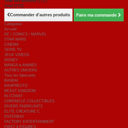
Total des produits (TTC)
Total (TTC)
Commander d'autres produits
Faire ma commande
Catégories
Accueil
DC / COMICS / MARVEL
STAR WARS
CINEMA
SERIE TV
JEUX VIDEOS
DISNEY
MANGA & ANIMES
AUTRES UNIVERS
Tous les fabricants
BANDAI
BANPRESTO
BEAST KINGDOM
BLITZWAY
CHRONICLE COLLECTIBLES
DIVERS FABRICANTS
ELITE CREATURE C.
ENTERBAY
FACTORY ENTERTAINMENT
FIRST 4 FIGURES