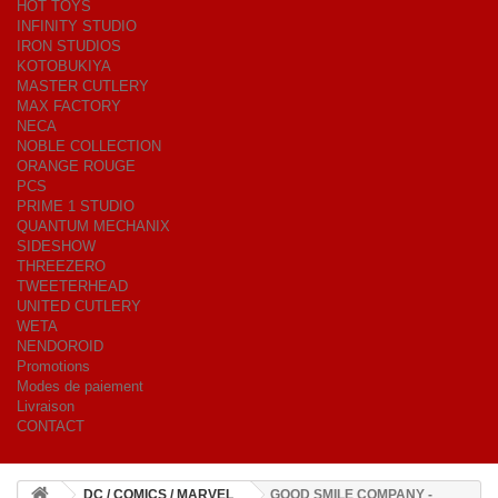
HOT TOYS
INFINITY STUDIO
IRON STUDIOS
KOTOBUKIYA
MASTER CUTLERY
MAX FACTORY
NECA
NOBLE COLLECTION
ORANGE ROUGE
PCS
PRIME 1 STUDIO
QUANTUM MECHANIX
SIDESHOW
THREEZERO
TWEETERHEAD
UNITED CUTLERY
WETA
NENDOROID
Promotions
Modes de paiement
Livraison
CONTACT
DC / COMICS / MARVEL
GOOD SMILE COMPANY -