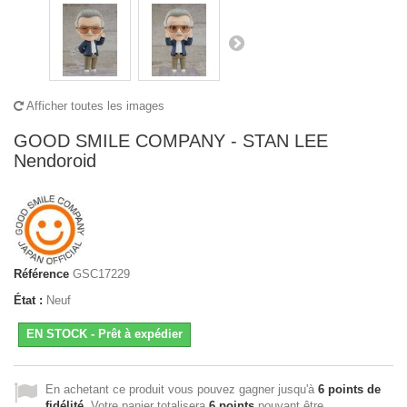
Afficher toutes les images
GOOD SMILE COMPANY - STAN LEE
Nendoroid
Référence
GSC17229
État :
Neuf
EN STOCK - Prêt à expédier
En achetant ce produit vous pouvez gagner jusqu'à
6
points de
fidélité
. Votre panier totalisera
6
points
pouvant être