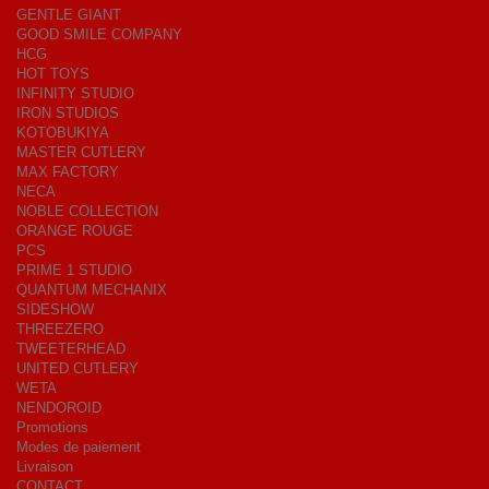
GENTLE GIANT
GOOD SMILE COMPANY
HCG
HOT TOYS
INFINITY STUDIO
IRON STUDIOS
KOTOBUKIYA
MASTER CUTLERY
MAX FACTORY
NECA
NOBLE COLLECTION
ORANGE ROUGE
PCS
PRIME 1 STUDIO
QUANTUM MECHANIX
SIDESHOW
THREEZERO
TWEETERHEAD
UNITED CUTLERY
WETA
NENDOROID
Promotions
Modes de paiement
Livraison
CONTACT