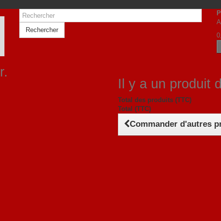
P
A
Rechercher
0
r.
Il y a un produit 
Total des produits (TTC)
Total (TTC)
Commander d'autres p