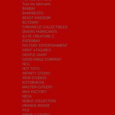
Tous les fabricants
BANDAI
BANPRESTO
BEAST KINGDOM
BLITZWAY
CHRONICLE COLLECTIBLES
DIVERS FABRICANTS
ELITE CREATURE C.
ENTERBAY
FACTORY ENTERTAINMENT
FIRST 4 FIGURES
GENTLE GIANT
GOOD SMILE COMPANY
HCG
HOT TOYS
INFINITY STUDIO
IRON STUDIOS
KOTOBUKIYA
MASTER CUTLERY
MAX FACTORY
NECA
NOBLE COLLECTION
ORANGE ROUGE
PCS
PRIME 1 STUDIO