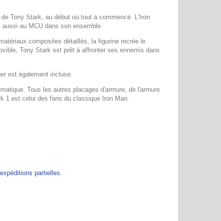
n de Tony Stark, au début où tout a commencé. L'Iron
ais aussi au MCU dans son ensemble.
ériaux composites détaillés, la figurine recrée le
ovible, Tony Stark est prêt à affronter ses ennemis dans
ger est également incluse.
atique. Tous les autres placages d'armure, de l'armure
rk 1 est celui des fans du classique Iron Man.
péditions partielles.