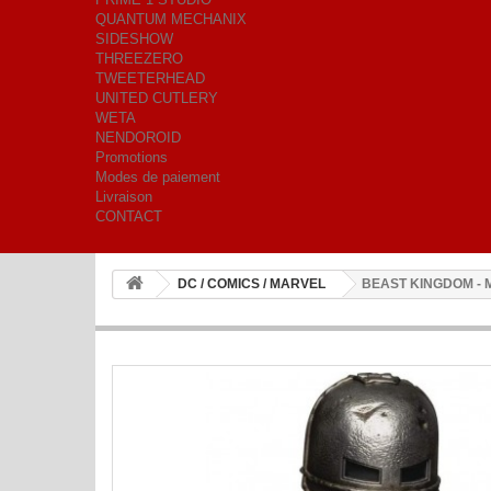
QUANTUM MECHANIX
SIDESHOW
THREEZERO
TWEETERHEAD
UNITED CUTLERY
WETA
NENDOROID
Promotions
Modes de paiement
Livraison
CONTACT
DC / COMICS / MARVEL
BEAST KINGDOM - 