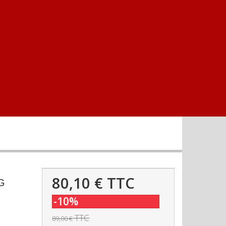
80,10 €
TTC
G
-10%
TTC
89,00 €