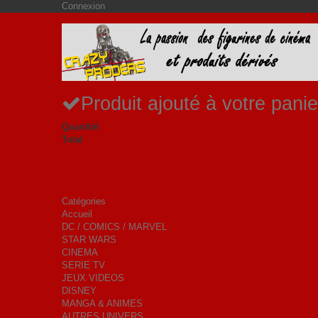
Connexion
Produit ajouté à votre panie
Quantité
Total
Catégories
Accueil
DC / COMICS / MARVEL
STAR WARS
CINEMA
SERIE TV
JEUX VIDEOS
DISNEY
MANGA & ANIMES
AUTRES UNIVERS