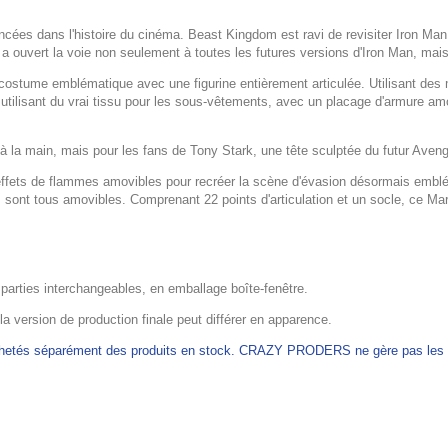
cées dans l'histoire du cinéma. Beast Kingdom est ravi de revisiter Iron Ma
a ouvert la voie non seulement à toutes les futures versions d'Iron Man, m
ume emblématique avec une figurine entièrement articulée. Utilisant des mat
 utilisant du vrai tissu pour les sous-vêtements, avec un placage d'armure am
à la main, mais pour les fans de Tony Stark, une tête sculptée du futur Aven
ffets de flammes amovibles pour recréer la scène d'évasion désormais emblém
 sont tous amovibles. Comprenant 22 points d'articulation et un socle, ce Ma
 parties interchangeables, en emballage boîte-fenêtre.
 la version de production finale peut différer en apparence.
achetés séparément des produits en stock. CRAZY PRODERS ne gère pas les ex