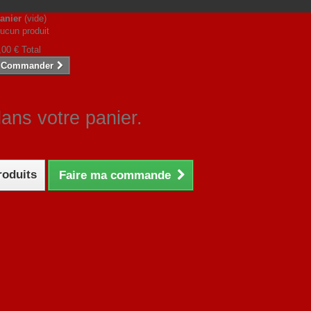
anier
(vide)
ucun produit
,00 €
Total
Commander
dans votre panier.
roduits
Faire ma commande