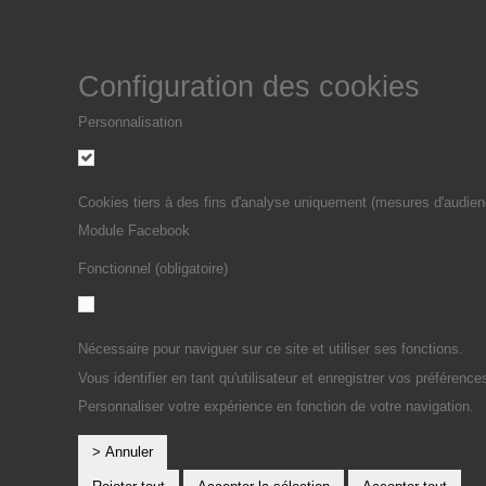
Configuration des cookies
Personnalisation
Non
Oui
Cookies tiers à des fins d'analyse uniquement (mesures d'audien
Module Facebook
Fonctionnel (obligatoire)
Non
Oui
Nécessaire pour naviguer sur ce site et utiliser ses fonctions.
Vous identifier en tant qu'utilisateur et enregistrer vos préférence
Personnaliser votre expérience en fonction de votre navigation.
> Annuler