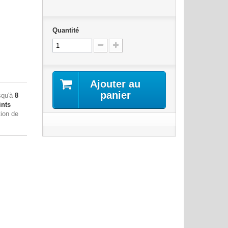
Quantité
Ajouter au
panier
squ'à
8
nts
tion de