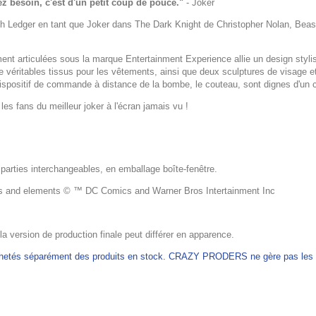
ez besoin, c'est d'un petit coup de pouce."
- Joker
 Ledger en tant que Joker dans The Dark Knight de Christopher Nolan, Beast
nt articulées sous la marque Entertainment Experience allie un design stylisé 
de véritables tissus pour les vêtements, ainsi que deux sculptures de visage
positif de commande à distance de la bombe, le couteau, sont dignes d'un clo
les fans du meilleur joker à l'écran jamais vu !
 parties interchangeables, en emballage boîte-fenêtre.
 and elements © ™ DC Comics and Warner Bros Intertainment Inc
 la version de production finale peut différer en apparence.
achetés séparément des produits en stock. CRAZY PRODERS ne gère pas les ex