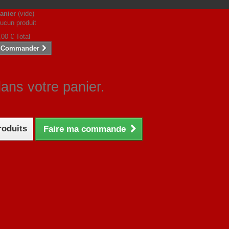
anier
(vide)
ucun produit
,00 €
Total
Commander
dans votre panier.
roduits
Faire ma commande