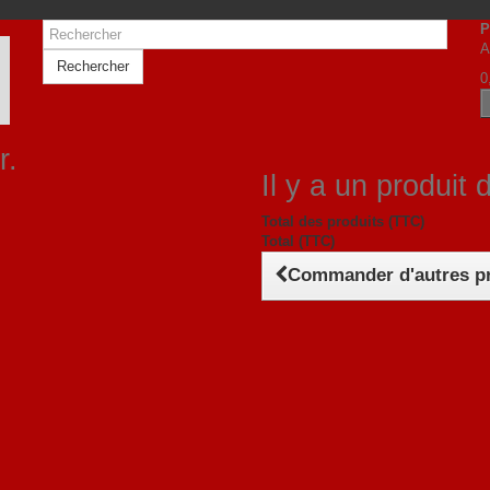
P
A
Rechercher
0
r.
Il y a un produit 
Total des produits (TTC)
Total (TTC)
Commander d'autres p