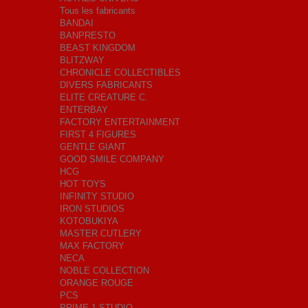
Tous les fabricants
BANDAI
BANPRESTO
BEAST KINGDOM
BLITZWAY
CHRONICLE COLLECTIBLES
DIVERS FABRICANTS
ELITE CREATURE C.
ENTERBAY
FACTORY ENTERTAINMENT
FIRST 4 FIGURES
GENTLE GIANT
GOOD SMILE COMPANY
HCG
HOT TOYS
INFINITY STUDIO
IRON STUDIOS
KOTOBUKIYA
MASTER CUTLERY
MAX FACTORY
NECA
NOBLE COLLECTION
ORANGE ROUGE
PCS
PRIME 1 STUDIO