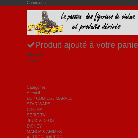
Connexion
Produit ajouté à votre panie
Quantité
Total
Catégories
Accueil
DC / COMICS / MARVEL
STAR WARS
CINEMA
SERIE TV
JEUX VIDEOS
DISNEY
MANGA & ANIMES
AUTRES UNIVERS