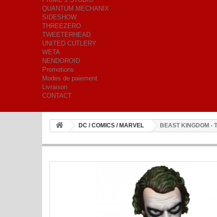
QUANTUM MECHANIX
SIDESHOW
THREEZERO
TWEETERHEAD
UNITED CUTLERY
WETA
NENDOROID
Promotions
Modes de paiement
Livraison
CONTACT
DC / COMICS / MARVEL
BEAST KINGDOM - 