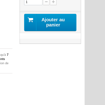
Ajouter au
panier
squ'à
7
nts
tion de