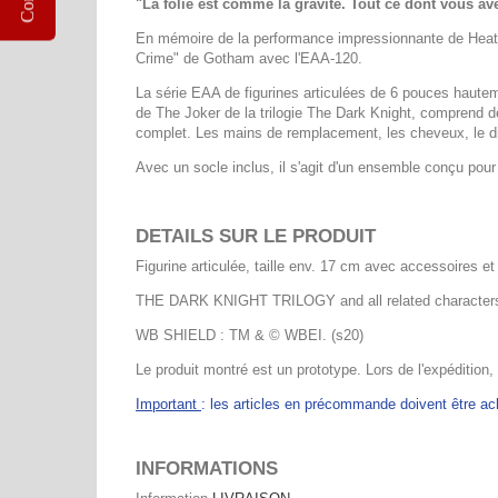
"La folie est comme la gravité. Tout ce dont vous av
En mémoire de la performance impressionnante de Heath
Crime" de Gotham avec l'EAA-120.
La série EAA de figurines articulées de 6 pouces hauteme
de The Joker de la trilogie The Dark Knight, comprend 
complet. Les mains de remplacement, les cheveux, le dis
Avec un socle inclus, il s'agit d'un ensemble conçu pour 
DETAILS SUR LE PRODUIT
Figurine articulée, taille env. 17 cm avec accessoires et
THE DARK KNIGHT TRILOGY and all related characters
WB SHIELD : TM & © WBEI. (s20)
Le produit montré est un prototype. Lors de l'expédition,
Important
: les articles en précommande doivent être 
INFORMATIONS