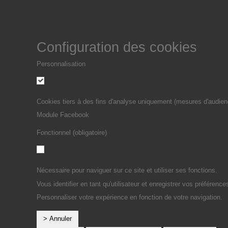
Configuration des cookies
Personnalisation
Non
Oui
Cookies tiers à des fins d'analyse uniquement (mesures d'audien
Module Facebook
Fonctionnel (obligatoire)
Non
Oui
Nécessaire pour naviguer sur ce site et utiliser ses fonctions.
Vous identifier en tant qu'utilisateur et enregistrer vos préférence
Personnaliser votre expérience en fonction de votre navigation.
> Annuler