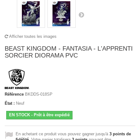
Afficher toutes les images
BEAST KINGDOM - FANTASIA - L'APPRENTI
SORCIER DIORAMA PVC
Référence
BKDDS-018SP
État :
Neuf
EN STOCK - Prêt à être expédié
En achetant ce produit vous pouvez gagner jusqu'à
3
points de
fidélité
. Votre panier totalisera
3
points
pouvant être