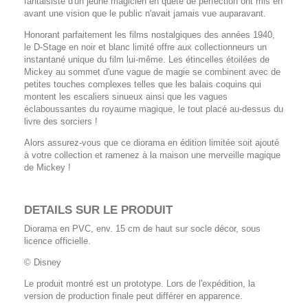
fantaisiste d'un jeune magicien en quête de perfection ont mis en
avant une vision que le public n'avait jamais vue auparavant.
Honorant parfaitement les films nostalgiques des années 1940,
le D-Stage en noir et blanc limité offre aux collectionneurs un
instantané unique du film lui-même. Les étincelles étoilées de
Mickey au sommet d'une vague de magie se combinent avec de
petites touches complexes telles que les balais coquins qui
montent les escaliers sinueux ainsi que les vagues
éclaboussantes du royaume magique, le tout placé au-dessus du
livre des sorciers !
Alors assurez-vous que ce diorama en édition limitée soit ajouté
à votre collection et ramenez à la maison une merveille magique
de Mickey !
DETAILS SUR LE PRODUIT
Diorama en PVC, env. 15 cm de haut sur socle décor, sous
licence officielle.
© Disney
Le produit montré est un prototype. Lors de l'expédition, la
version de production finale peut différer en apparence.