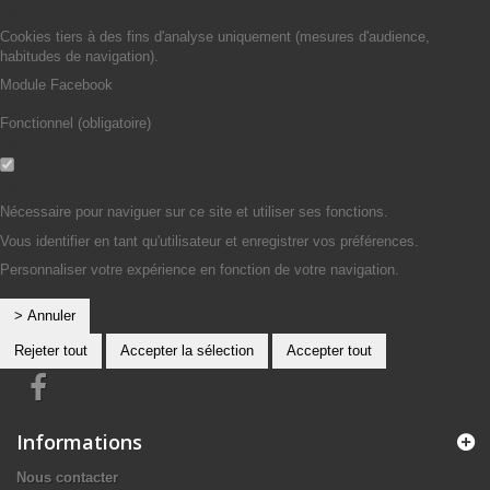
Oui
Cookies tiers à des fins d'analyse uniquement (mesures d'audience,
habitudes de navigation).
Module Facebook
Fonctionnel (obligatoire)
Non
Oui
Nécessaire pour naviguer sur ce site et utiliser ses fonctions.
Vous identifier en tant qu'utilisateur et enregistrer vos préférences.
Personnaliser votre expérience en fonction de votre navigation.
> Annuler
Rejeter tout
Accepter la sélection
Accepter tout
Informations
Nous contacter