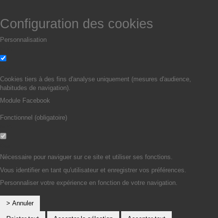
Configuration des cookies
Personnalisation
Non
Oui
Cookies tiers à des fins d'analyse uniquement (mesures d'audience,
habitudes de navigation).
Module Facebook
Fonctionnel (obligatoire)
Non
Oui
Nécessaire pour naviguer sur ce site et utiliser ses fonctions.
Vous identifier en tant qu'utilisateur et enregistrer vos préférences.
Personnaliser votre expérience en fonction de votre navigation.
> Annuler