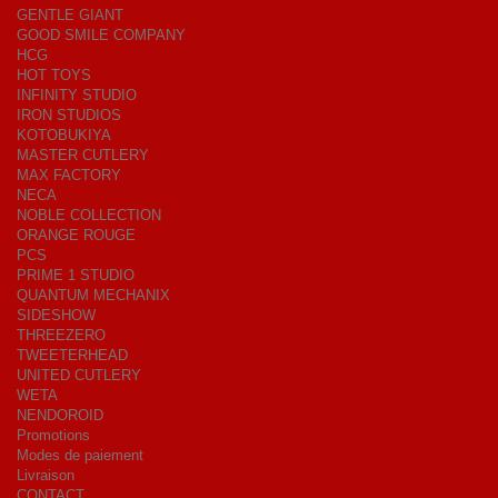
GENTLE GIANT
GOOD SMILE COMPANY
HCG
HOT TOYS
INFINITY STUDIO
IRON STUDIOS
KOTOBUKIYA
MASTER CUTLERY
MAX FACTORY
NECA
NOBLE COLLECTION
ORANGE ROUGE
PCS
PRIME 1 STUDIO
QUANTUM MECHANIX
SIDESHOW
THREEZERO
TWEETERHEAD
UNITED CUTLERY
WETA
NENDOROID
Promotions
Modes de paiement
Livraison
CONTACT