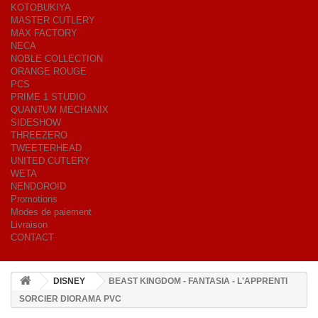
KOTOBUKIYA
MASTER CUTLERY
MAX FACTORY
NECA
NOBLE COLLECTION
ORANGE ROUGE
PCS
PRIME 1 STUDIO
QUANTUM MECHANIX
SIDESHOW
THREEZERO
TWEETERHEAD
UNITED CUTLERY
WETA
NENDOROID
Promotions
Modes de paiement
Livraison
CONTACT
DISNEY
BEAST KINGDOM - FANTASIA - L'APPRENTI
SORCIER DIORAMA PVC