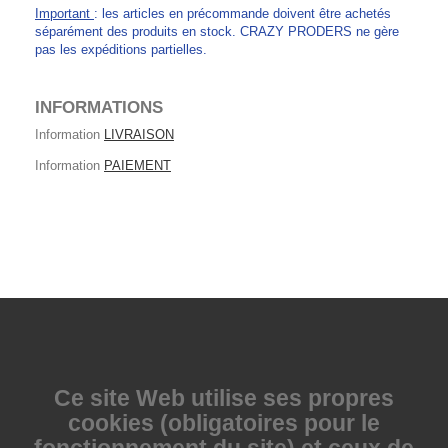
Important
: les articles en précommande doivent être achetés
séparément des produits en stock. CRAZY PRODERS ne gère
pas les expéditions partielles.
INFORMATIONS
Information
LIVRAISON
Information
PAIEMENT
Ce site Web utilise
ses propres
cookies (obligatoires pour le
fonctionnement du site) et ceux de