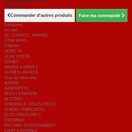
Total des produits (TTC)
Total (TTC)
Commander d'autres produits
Faire ma commande
Catégories
Accueil
DC / COMICS / MARVEL
STAR WARS
CINEMA
SERIE TV
JEUX VIDEOS
DISNEY
MANGA & ANIMES
AUTRES UNIVERS
Tous les fabricants
BANDAI
BANPRESTO
BEAST KINGDOM
BLITZWAY
CHRONICLE COLLECTIBLES
DIVERS FABRICANTS
ELITE CREATURE C.
ENTERBAY
FACTORY ENTERTAINMENT
FIRST 4 FIGURES