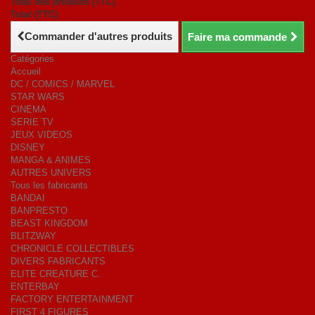
Total des produits (TTC)
Total (TTC)
Commander d'autres produits
Faire ma commande
Catégories
Accueil
DC / COMICS / MARVEL
STAR WARS
CINEMA
SERIE TV
JEUX VIDEOS
DISNEY
MANGA & ANIMES
AUTRES UNIVERS
Tous les fabricants
BANDAI
BANPRESTO
BEAST KINGDOM
BLITZWAY
CHRONICLE COLLECTIBLES
DIVERS FABRICANTS
ELITE CREATURE C.
ENTERBAY
FACTORY ENTERTAINMENT
FIRST 4 FIGURES