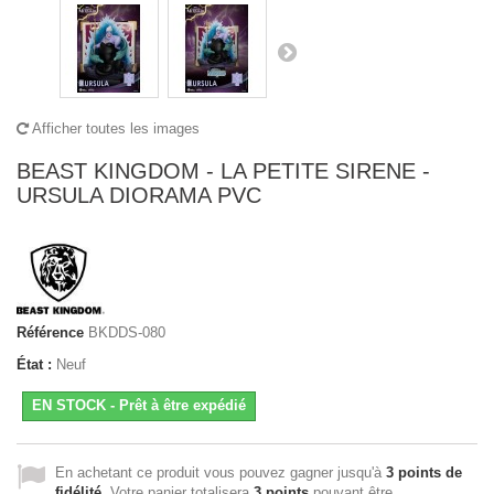
Afficher toutes les images
BEAST KINGDOM - LA PETITE SIRENE -
URSULA DIORAMA PVC
Référence
BKDDS-080
État :
Neuf
EN STOCK - Prêt à être expédié
En achetant ce produit vous pouvez gagner jusqu'à
3
points de
fidélité
. Votre panier totalisera
3
points
pouvant être