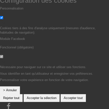
Configuration des cookies
Personnalisation
Non
Oui
Cookies tiers à des fins d'analyse uniquement (mesures d'audience,
habitudes de navigation).
Module Facebook
Fonctionnel (obligatoire)
Non
Oui
Nécessaire pour naviguer sur ce site et utiliser ses fonctions.
Vous identifier en tant qu'utilisateur et enregistrer vos préférences.
Personnaliser votre expérience en fonction de votre navigation.
> Annuler
Rejeter tout
Accepter la sélection
Accepter tout