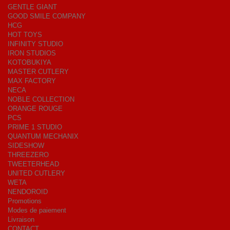
GENTLE GIANT
GOOD SMILE COMPANY
HCG
HOT TOYS
INFINITY STUDIO
IRON STUDIOS
KOTOBUKIYA
MASTER CUTLERY
MAX FACTORY
NECA
NOBLE COLLECTION
ORANGE ROUGE
PCS
PRIME 1 STUDIO
QUANTUM MECHANIX
SIDESHOW
THREEZERO
TWEETERHEAD
UNITED CUTLERY
WETA
NENDOROID
Promotions
Modes de paiement
Livraison
CONTACT