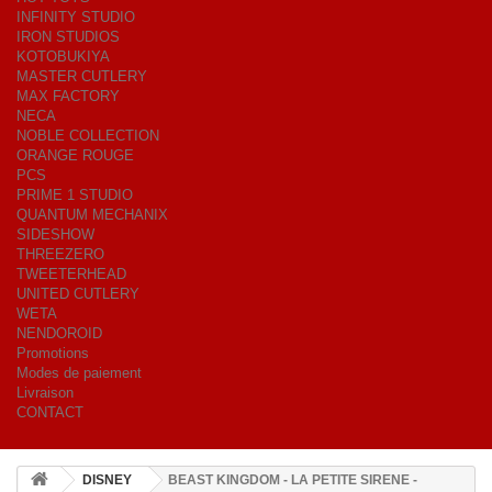
INFINITY STUDIO
IRON STUDIOS
KOTOBUKIYA
MASTER CUTLERY
MAX FACTORY
NECA
NOBLE COLLECTION
ORANGE ROUGE
PCS
PRIME 1 STUDIO
QUANTUM MECHANIX
SIDESHOW
THREEZERO
TWEETERHEAD
UNITED CUTLERY
WETA
NENDOROID
Promotions
Modes de paiement
Livraison
CONTACT
DISNEY
BEAST KINGDOM - LA PETITE SIRENE -