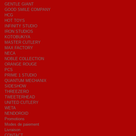
GENTLE GIANT
GOOD SMILE COMPANY
HCG
HOT TOYS
INFINITY STUDIO
IRON STUDIOS
KOTOBUKIYA
MASTER CUTLERY
MAX FACTORY
NECA
NOBLE COLLECTION
ORANGE ROUGE
PCS
PRIME 1 STUDIO
QUANTUM MECHANIX
SIDESHOW
THREEZERO
TWEETERHEAD
UNITED CUTLERY
WETA
NENDOROID
Promotions
Modes de paiement
Livraison
CONTACT