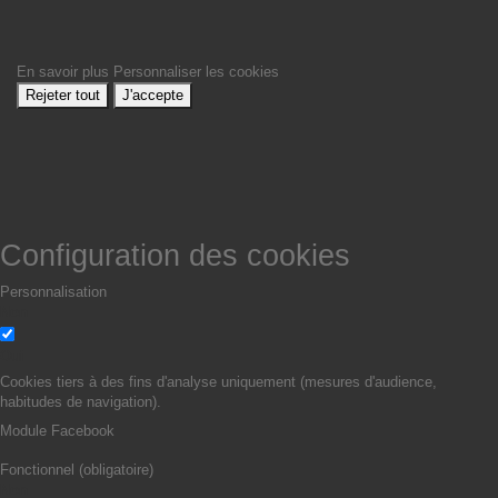
En savoir plus
Personnaliser les cookies
Rejeter tout
J'accepte
Configuration des cookies
Personnalisation
Non
Oui
Cookies tiers à des fins d'analyse uniquement (mesures d'audience,
habitudes de navigation).
Module Facebook
Fonctionnel (obligatoire)
Non