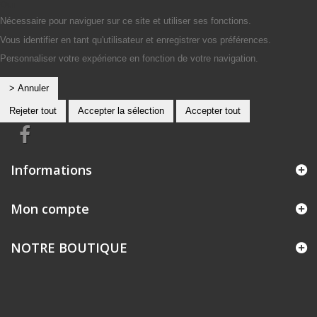
Oui
Nécessaire pour naviguer sur ce site et utiliser ses fonctions.
Vous identifier en tant qu'utilisateur et enregistrer vos préférences.
Personnaliser votre expérience en fonction de votre navigation.
> Annuler
Rejeter tout
Accepter la sélection
Accepter tout
Informations
Mon compte
NOTRE BOUTIQUE