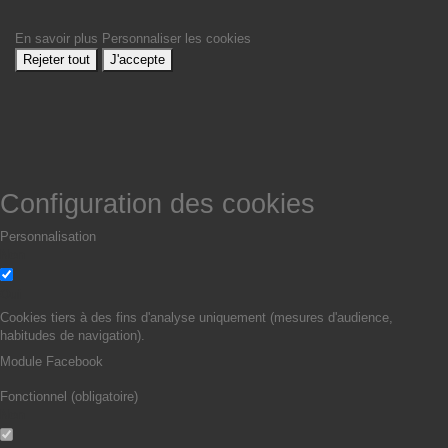
En savoir plus
Personnaliser les cookies
Rejeter tout
J'accepte
Configuration des cookies
Personnalisation
Non
Oui
Cookies tiers à des fins d'analyse uniquement (mesures d'audience,
habitudes de navigation).
Module Facebook
Fonctionnel (obligatoire)
Non