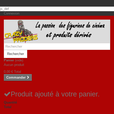
js_def
Connexion
Rechercher
Panier
(vide)
Aucun produit
0,00 €
Total
Commander
Produit ajouté à votre panier.
Quantité
Total