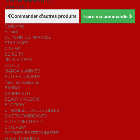
Total des produits (TTC)
Total (TTC)
Commander d'autres produits
Faire ma commande
Catégories
Accueil
DC / COMICS / MARVEL
STAR WARS
CINEMA
SERIE TV
JEUX VIDEOS
DISNEY
MANGA & ANIMES
AUTRES UNIVERS
Tous les fabricants
BANDAI
BANPRESTO
BEAST KINGDOM
BLITZWAY
CHRONICLE COLLECTIBLES
DIVERS FABRICANTS
ELITE CREATURE C.
ENTERBAY
FACTORY ENTERTAINMENT
FIRST 4 FIGURES