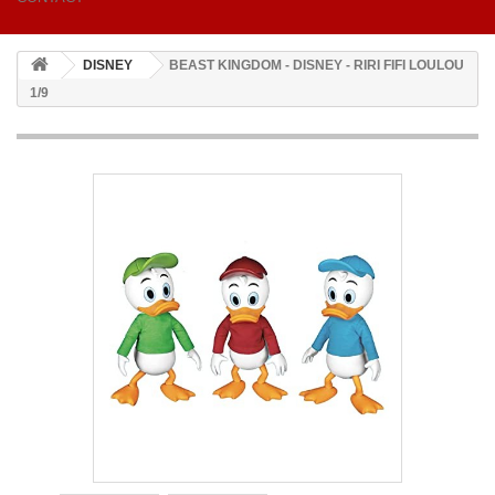
DISNEY
BEAST KINGDOM - DISNEY - RIRI FIFI LOULOU
1/9