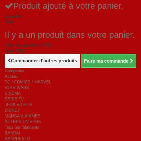
Produit ajouté à votre panier.
Quantité
Total
Il y a un produit dans votre panier.
Total des produits (TTC)
Total (TTC)
Commander d'autres produits
Faire ma commande
Catégories
Accueil
DC / COMICS / MARVEL
STAR WARS
CINEMA
SERIE TV
JEUX VIDEOS
DISNEY
MANGA & ANIMES
AUTRES UNIVERS
Tous les fabricants
BANDAI
BANPRESTO