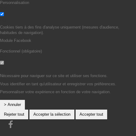
Personnalisation
Non
Oui
Cookies tiers à des fins d'analyse uniquement (mesures d'audience,
habitudes de navigation).
Module Facebook
Fonctionnel (obligatoire)
Non
Oui
Nécessaire pour naviguer sur ce site et utiliser ses fonctions.
Vous identifier en tant qu'utilisateur et enregistrer vos préférences.
Personnaliser votre expérience en fonction de votre navigation.
> Annuler
Rejeter tout
Accepter la sélection
Accepter tout