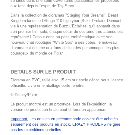
se lance dans une série d'aventures passionnantes proposées
aux fans depuis l'esprit de Toy Story !
Dans la collection de dioramas "Staging Your Dreams", Beast
Kingdom lance le DStage 110 Lightyear (Buzz l'Eclair). Donnant
vie à une représentation de Buzz L'Eclair tel qu'il apparait dans
son premier film solo, chaque détail du costume très attendu est
représenté ! Debout dans sa pose emblématique avec son
nouveau chat robotique "White Sox" à ses côtés, le nouveau
diorama est destiné aux fans de l'un des personnages les plus
courageux du monde de Pixar.
DETAILS SUR LE PRODUIT
Diorama en PVC, taille env. 15 cm sur socle décor, sous licence
officielle. Livré en emballage boîte fenêtre.
© Disney/Pixar
Le produit montré est un prototype. Lors de l'expédition, la
version de production finale peut différer en apparence.
Important
: les articles en précommande doivent être achetés
séparément des produits en stock. CRAZY PRODERS ne gère
pas les expéditions partielles.