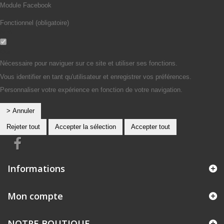
Module Facebook
Fonctionnel (obligatoire)
Non
Oui
Nécessaire pour naviguer sur ce site et utiliser ses fonctions.
Vous identifier en tant qu'utilisateur et enregistrer vos préférences.
Personnaliser votre expérience en fonction de votre navigation.
> Annuler
Rejeter tout
Accepter la sélection
Accepter tout
Informations
Mon compte
NOTRE BOUTIQUE