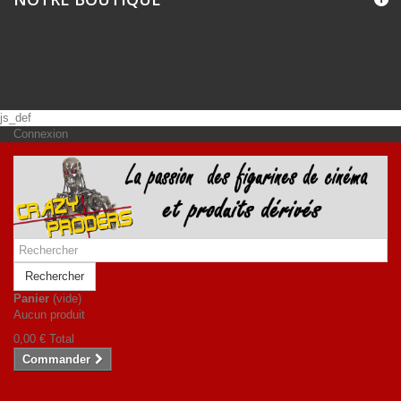
js_def
Connexion
Rechercher
Panier
(vide)
Aucun produit
0,00 €
Total
Commander