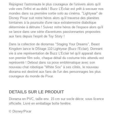
Rejoignez l'astronaute le plus courageux de l'univers alors qu'il
vole vers l'infini et au-delà ! Buzz L'Eclair est prêt à secouer nos
mondes dans sa première sortie solo au cinéma. "Lightyear" de
Disney Pixar suit notre héros alors qu'il traverse des planètes
lointaines à la poursuite d'une race extraterrestre diabolique
déterminée à détruire ! Suivez notre héros de l'espace alors qu'il
se lance dans une série d'aventures passionnantes proposées
aux fans depuis l'esprit de Toy Story !
Dans la collection de dioramas "Staging Your Dreams", Beast
Kingdom lance le DStage 110 Lightyear (Buzz l'Eclair). Donnant
vie à une représentation de Buzz L'Eclair tel qu'il apparait dans
son premier film solo, chaque détail du costume très attendu est
représenté ! Debout dans sa pose emblématique avec son
nouveau chat robotique "White Sox" à ses côtés, le nouveau
diorama est destiné aux fans de l'un des personnages les plus
courageux du monde de Pixar.
DETAILS SUR LE PRODUIT
Diorama en PVC, taille env. 15 cm sur socle décor, sous licence
officielle. Livré en emballage boîte fenêtre.
© Disney/Pixar