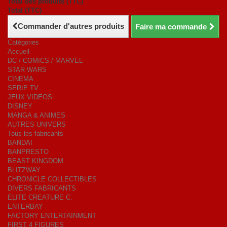
Total des produits (TTC)
Total (TTC)
Commander d'autres produits
Faire ma commande
Catégories
Accueil
DC / COMICS / MARVEL
STAR WARS
CINEMA
SERIE TV
JEUX VIDEOS
DISNEY
MANGA & ANIMES
AUTRES UNIVERS
Tous les fabricants
BANDAI
BANPRESTO
BEAST KINGDOM
BLITZWAY
CHRONICLE COLLECTIBLES
DIVERS FABRICANTS
ELITE CREATURE C.
ENTERBAY
FACTORY ENTERTAINMENT
FIRST 4 FIGURES