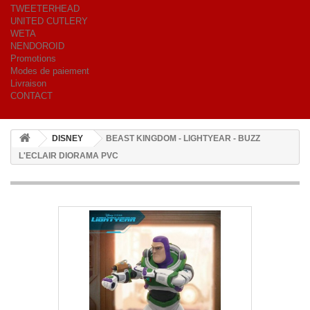
TWEETERHEAD
UNITED CUTLERY
WETA
NENDOROID
Promotions
Modes de paiement
Livraison
CONTACT
DISNEY
BEAST KINGDOM - LIGHTYEAR - BUZZ
L'ECLAIR DIORAMA PVC