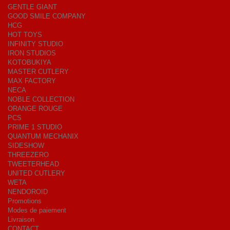
GENTLE GIANT
GOOD SMILE COMPANY
HCG
HOT TOYS
INFINITY STUDIO
IRON STUDIOS
KOTOBUKIYA
MASTER CUTLERY
MAX FACTORY
NECA
NOBLE COLLECTION
ORANGE ROUGE
PCS
PRIME 1 STUDIO
QUANTUM MECHANIX
SIDESHOW
THREEZERO
TWEETERHEAD
UNITED CUTLERY
WETA
NENDOROID
Promotions
Modes de paiement
Livraison
CONTACT