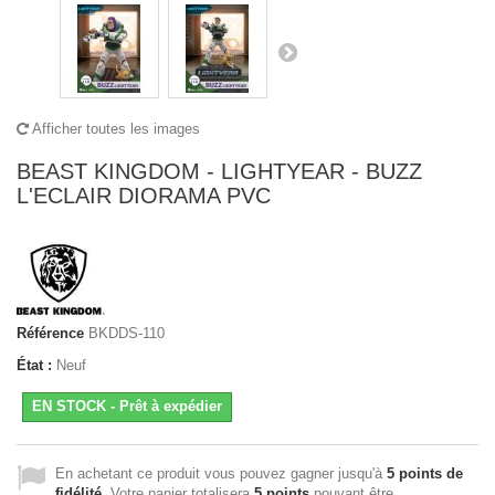
Afficher toutes les images
BEAST KINGDOM - LIGHTYEAR - BUZZ
L'ECLAIR DIORAMA PVC
Référence
BKDDS-110
État :
Neuf
EN STOCK - Prêt à expédier
En achetant ce produit vous pouvez gagner jusqu'à
5
points de
fidélité
. Votre panier totalisera
5
points
pouvant être