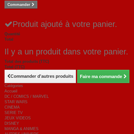
Commander
Produit ajouté à votre panier.
Quantité
Total
Il y a un produit dans votre panier.
Total des produits (TTC)
Total (TTC)
Commander d'autres produits
Faire ma commande
Catégories
Accueil
DC / COMICS / MARVEL
STAR WARS
CINEMA
SERIE TV
JEUX VIDEOS
DISNEY
MANGA & ANIMES