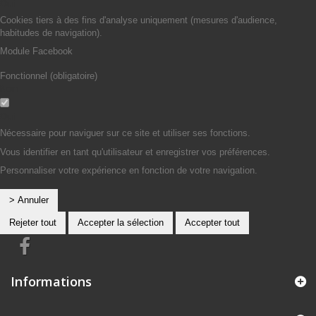
Oui
Cookies tiers à des fins d'analyse uniquement (mesures d'audience,
habitudes de navigation).
Module Facebook
Fonctionnel (obligatoire)
Non
Oui
Nécessaire pour naviguer sur ce site et utiliser ses fonctions.
Vous identifier en tant qu'utilisateur et enregistrer vos préférences.
Personnaliser votre expérience en fonction de votre navigation.
> Annuler
Rejeter tout
Accepter la sélection
Accepter tout
Informations