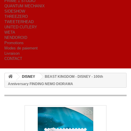
PRIME 1 STUDIO
QUANTUM MECHANIX
SIDESHOW
THREEZERO
TWEETERHEAD
UNITED CUTLERY
WETA
NENDOROID
Promotions
Modes de paiement
Livraison
CONTACT
DISNEY
BEAST KINGDOM - DISNEY - 100th
Anniversary FINDING NEMO DIORAMA