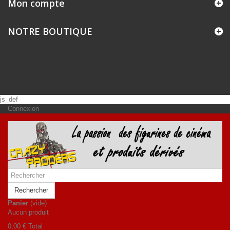
Mon compte
NOTRE BOUTIQUE
js_def
Connexion
Rechercher
Panier
(vide)
Aucun produit
0,00 €
Total