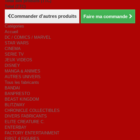
Total des produits (TTC)
Total (TTC)
Commander d'autres produits
Faire ma commande
Catégories
Accueil
DC / COMICS / MARVEL
STAR WARS
CINEMA
SERIE TV
JEUX VIDEOS
DISNEY
MANGA & ANIMES
AUTRES UNIVERS
Tous les fabricants
BANDAI
BANPRESTO
BEAST KINGDOM
BLITZWAY
CHRONICLE COLLECTIBLES
DIVERS FABRICANTS
ELITE CREATURE C.
ENTERBAY
FACTORY ENTERTAINMENT
FIRST 4 FIGURES