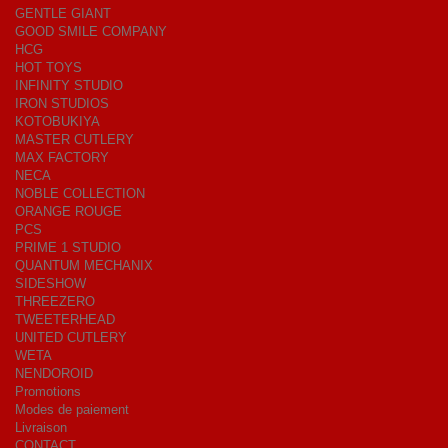
GENTLE GIANT
GOOD SMILE COMPANY
HCG
HOT TOYS
INFINITY STUDIO
IRON STUDIOS
KOTOBUKIYA
MASTER CUTLERY
MAX FACTORY
NECA
NOBLE COLLECTION
ORANGE ROUGE
PCS
PRIME 1 STUDIO
QUANTUM MECHANIX
SIDESHOW
THREEZERO
TWEETERHEAD
UNITED CUTLERY
WETA
NENDOROID
Promotions
Modes de paiement
Livraison
CONTACT