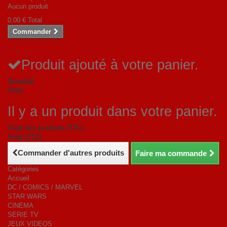
Aucun produit
0,00 €
Total
Commander
Produit ajouté à votre panier.
Quantité
Total
Il y a un produit dans votre panier.
Total des produits (TTC)
Total (TTC)
Commander d'autres produits
Faire ma commande
Catégories
Accueil
DC / COMICS / MARVEL
STAR WARS
CINEMA
SERIE TV
JEUX VIDEOS