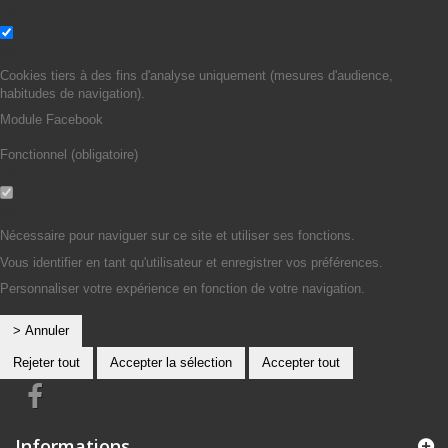
Non
Oui
Cookies tiers à des fins d'analyse uniquement (mesures d'audience,
habitudes de navigation).
Module Facebook
Fonctionnel (obligatoire)
Non
Oui
Nécessaire pour naviguer sur ce site et utiliser ses fonctions.
Vous identifier en tant qu'utilisateur et enregistrer vos préférences.
Personnaliser votre expérience en fonction de votre navigation.
> Annuler
Rejeter tout
Accepter la sélection
Accepter tout
Informations