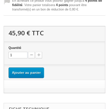
En achetant ce produit vous pouvez gagner jusqu'à
4
points de
fidélité
. Votre panier totalisera
4
points
pouvant être
transformé(s) en un bon de réduction de
0,80 €
.
45,90 €
TTC
Quantité
Ajouter au panier
FICHE TECHNIQUE