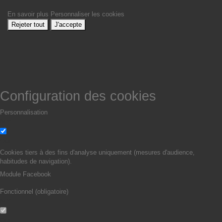
En savoir plus
Personnaliser les cookies
Rejeter tout
J'accepte
Configuration des cookies
Personnalisation
Non
Oui
Cookies tiers à des fins d'analyse uniquement (mesures d'audience,
habitudes de navigation).
Module Facebook
Fonctionnel (obligatoire)
Non
Oui