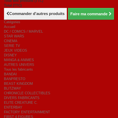
Total des produits (TTC)
Total (TTC)
Commander d'autres produits
Faire ma commande
Catégories
Accueil
DC / COMICS / MARVEL
STAR WARS
CINEMA
SERIE TV
JEUX VIDEOS
DISNEY
MANGA & ANIMES
AUTRES UNIVERS
Tous les fabricants
BANDAI
BANPRESTO
BEAST KINGDOM
BLITZWAY
CHRONICLE COLLECTIBLES
DIVERS FABRICANTS
ELITE CREATURE C.
ENTERBAY
FACTORY ENTERTAINMENT
FIRST 4 FIGURES