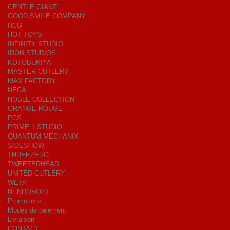
GENTLE GIANT
GOOD SMILE COMPANY
HCG
HOT TOYS
INFINITY STUDIO
IRON STUDIOS
KOTOBUKIYA
MASTER CUTLERY
MAX FACTORY
NECA
NOBLE COLLECTION
ORANGE ROUGE
PCS
PRIME 1 STUDIO
QUANTUM MECHANIX
SIDESHOW
THREEZERO
TWEETERHEAD
UNITED CUTLERY
WETA
NENDOROID
Promotions
Modes de paiement
Livraison
CONTACT