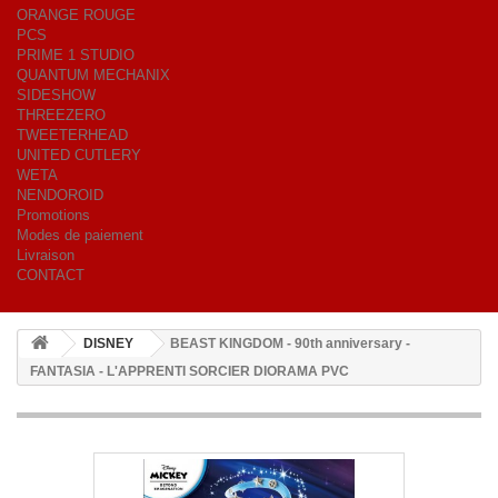
ORANGE ROUGE
PCS
PRIME 1 STUDIO
QUANTUM MECHANIX
SIDESHOW
THREEZERO
TWEETERHEAD
UNITED CUTLERY
WETA
NENDOROID
Promotions
Modes de paiement
Livraison
CONTACT
DISNEY
BEAST KINGDOM - 90th anniversary -
FANTASIA - L'APPRENTI SORCIER DIORAMA PVC