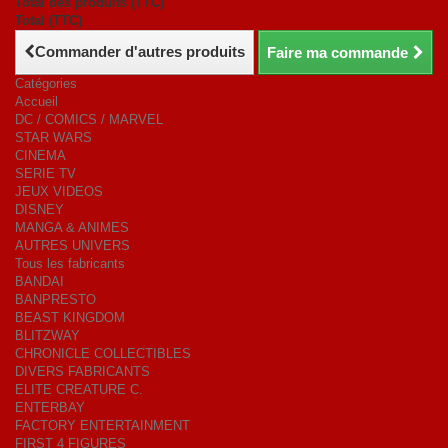
Total des produits (TTC)
Total (TTC)
Commander d'autres produits
Faire ma commande
Catégories
Accueil
DC / COMICS / MARVEL
STAR WARS
CINEMA
SERIE TV
JEUX VIDEOS
DISNEY
MANGA & ANIMES
AUTRES UNIVERS
Tous les fabricants
BANDAI
BANPRESTO
BEAST KINGDOM
BLITZWAY
CHRONICLE COLLECTIBLES
DIVERS FABRICANTS
ELITE CREATURE C.
ENTERBAY
FACTORY ENTERTAINMENT
FIRST 4 FIGURES