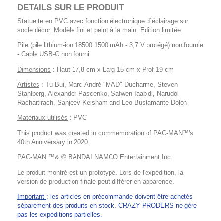
DETAILS SUR LE PRODUIT
Statuette en PVC avec fonction électronique d´éclairage sur
socle décor. Modèle fini et peint à la main. Edition limitée.
Pile (pile lithium-ion 18500 1500 mAh - 3,7 V protégé) non fournie
- Cable USB-C non fourni
Dimensions
: Haut 17,8 cm x Larg 15 cm x Prof 19 cm
Artistes
: Tu Bui, Marc-André "MAD" Ducharme, Steven
Stahlberg, Alexander Pascenko, Safwen Iaabidi, Narudol
Rachartirach, Sanjeev Keisham and Leo Bustamante Dolon
Matériaux utilisés
: PVC
This product was created in commemoration of PAC-MAN™'s
40th Anniversary in 2020.
PAC-MAN ™& © BANDAI NAMCO Entertainment Inc.
Le produit montré est un prototype. Lors de l'expédition, la
version de production finale peut différer en apparence.
Important
: les articles en précommande doivent être achetés
séparément des produits en stock. CRAZY PRODERS ne gère
pas les expéditions partielles.