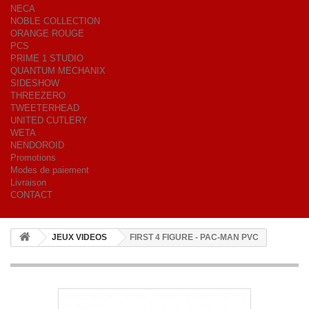
NECA
NOBLE COLLECTION
ORANGE ROUGE
PCS
PRIME 1 STUDIO
QUANTUM MECHANIX
SIDESHOW
THREEZERO
TWEETERHEAD
UNITED CUTLERY
WETA
NENDOROID
Promotions
Modes de paiement
Livraison
CONTACT
JEUX VIDEOS
FIRST 4 FIGURE - PAC-MAN PVC