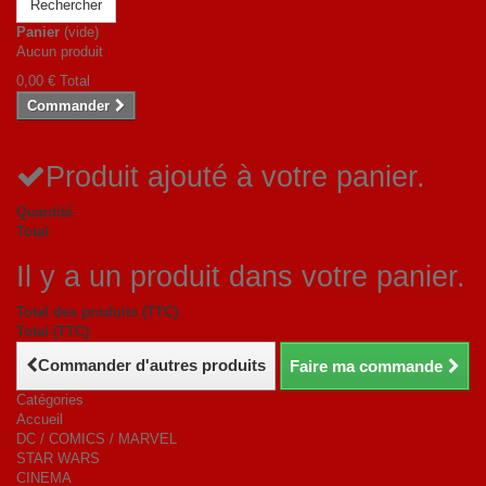
Rechercher
Panier
(vide)
Aucun produit
0,00 €
Total
Commander
Produit ajouté à votre panier.
Quantité
Total
Il y a un produit dans votre panier.
Total des produits (TTC)
Total (TTC)
Commander d'autres produits
Faire ma commande
Catégories
Accueil
DC / COMICS / MARVEL
STAR WARS
CINEMA