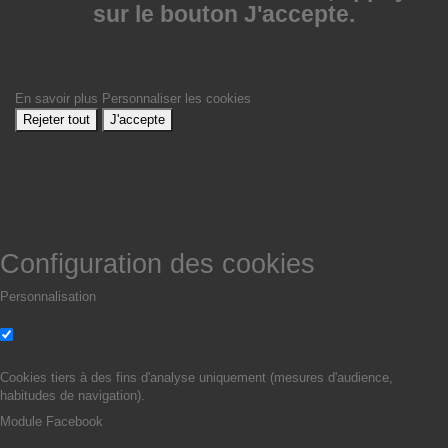
sur le bouton J'accepte.
En savoir plus
Personnaliser les cookies
Rejeter tout
J'accepte
Configuration des cookies
Personnalisation
Non
Oui
Cookies tiers à des fins d'analyse uniquement (mesures d'audience,
habitudes de navigation).
Module Facebook