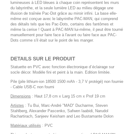
lumineuses à LED bleues à chaque coin représentent les murs
du labyrinthe, et la seule lumière LED au milieu dégage une
illusion de traînée Pac-Dot grâce au miroir infini. La base elle-
même est conçue avec le labyrinthe PAC-MAN, qui comprend
des détails tels que les Pac-Dots, certains des fantômes et
même la cerise ! Quant à PAC-MAN lui-même, il peut être tourné
manuellement pour faire face à l'avant ou faire face aux PAC-
Dots comme s'il était sur le point de les manger.
DETAILS SUR LE PRODUIT
Statuette en PVC avec fonction électronique d´éclairage sur
socle décor. Modèle fini et peint à la main. Edition limitée.
Pile (pile lithium-ion 18500 1500 mAh - 3,7 V protégé) non fournie
- Cable USB-C non fourni
Dimensions
: Haut 17,8 cm x Larg 15 cm x Prof 19 cm
Artistes
: Tu Bui, Marc-André "MAD" Ducharme, Steven
Stahlberg, Alexander Pascenko, Safwen Iaabidi, Narudol
Rachartirach, Sanjeev Keisham and Leo Bustamante Dolon
Matériaux utilisés
: PVC