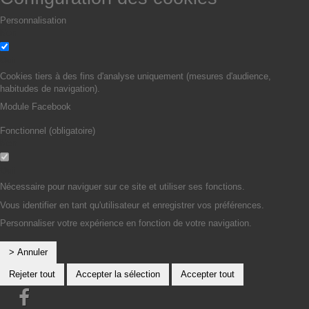
Personnalisation
Non
Oui
Cookies tiers à des fins d'analyse uniquement (mesures d'audience,
habitudes de navigation).
Module Facebook
Fonctionnel (obligatoire)
Non
Oui
Nécessaire pour naviguer sur ce site et utiliser ses fonctions.
Vous identifier en tant qu'utilisateur et enregistrer vos préférences.
Personnaliser votre expérience en fonction de votre navigation.
> Annuler
Rejeter tout
Accepter la sélection
Accepter tout