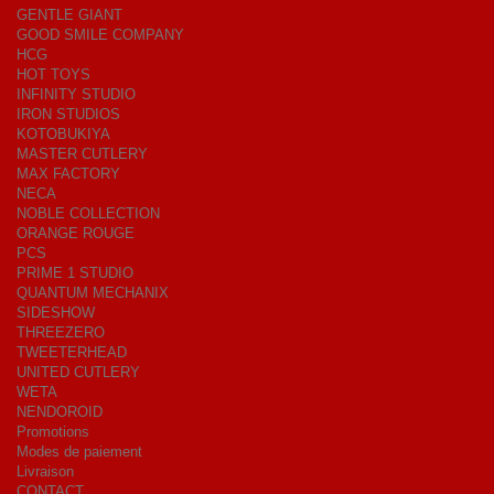
GENTLE GIANT
GOOD SMILE COMPANY
HCG
HOT TOYS
INFINITY STUDIO
IRON STUDIOS
KOTOBUKIYA
MASTER CUTLERY
MAX FACTORY
NECA
NOBLE COLLECTION
ORANGE ROUGE
PCS
PRIME 1 STUDIO
QUANTUM MECHANIX
SIDESHOW
THREEZERO
TWEETERHEAD
UNITED CUTLERY
WETA
NENDOROID
Promotions
Modes de paiement
Livraison
CONTACT