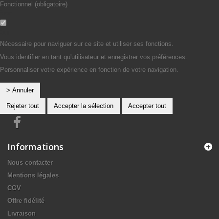
Fonctionnel (obligatoire)
Non
Oui
Nécessaire pour naviguer sur ce site et utiliser ses fonctions.
Vous identifier en tant qu'utilisateur et enregistrer vos préférences.
Personnaliser votre expérience en fonction de votre navigation.
> Annuler
Rejeter tout
Accepter la sélection
Accepter tout
Informations
Nous contacter
Mentions légales
CGV
Offre fidélité
Livraison